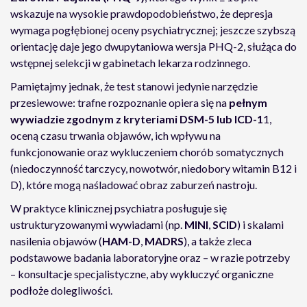
wskazuje na wysokie prawdopodobieństwo, że depresja
wymaga pogłębionej oceny psychiatrycznej; jeszcze szybszą
orientację daje jego dwupytaniowa wersja PHQ-2, służąca do
wstępnej selekcji w gabinetach lekarza rodzinnego.
Pamiętajmy jednak, że test stanowi jedynie narzędzie
przesiewowe: trafne rozpoznanie opiera się na
pełnym
wywiadzie zgodnym z kryteriami DSM-5 lub ICD-1
1,
oceną czasu trwania objawów, ich wpływu na
funkcjonowanie oraz wykluczeniem chorób somatycznych
(niedoczynność tarczycy, nowotwór, niedobory witamin B12 i
D), które mogą naśladować obraz zaburzeń nastroju.
W praktyce klinicznej psychiatra posługuje się
ustrukturyzowanymi wywiadami (np.
MINI
,
SCID
) i skalami
nasilenia objawów (
HAM-D
,
MADRS
), a także zleca
podstawowe badania laboratoryjne oraz – w razie potrzeby
– konsultacje specjalistyczne, aby wykluczyć organiczne
podłoże dolegliwości.