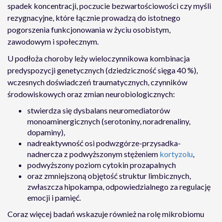
spadek koncentracji, poczucie bezwartościowości czy myśli
rezygnacyjne, które łącznie prowadzą do istotnego
pogorszenia funkcjonowania w życiu osobistym,
zawodowym i społecznym.
U podłoża choroby leży wieloczynnikowa kombinacja
predyspozycji genetycznych (dziedziczność sięga 40 %),
wczesnych doświadczeń traumatycznych, czynników
środowiskowych oraz zmian neurobiologicznych:
stwierdza się dysbalans neuromediatorów
monoaminergicznych (serotoniny, noradrenaliny,
dopaminy),
nadreaktywność osi podwzgórze-przysadka-
nadnercza z podwyższonym stężeniem
kortyzolu
,
podwyższony poziom cytokin prozapalnych
oraz zmniejszoną objętość struktur limbicznych,
zwłaszcza hipokampa, odpowiedzialnego za regulację
emocji i pamięć.
Coraz więcej badań wskazuje również na rolę mikrobiomu