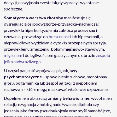
decyzji, co wyjaśnia częste błędy w pracy i wycofanie
społeczne.
Somatyczna warstwa choroby
manifestuje się
dysregulacją osi podwzgórze–przysadka–nadnercza:
przewlekła hiperkortyzolemia zakłóca procesy snu i
czuwania, prowadząc do
bezsenności
lub hipersomnii, a
nieprawidłowe wydzielanie cytokin prozapalnych sprzyja
przewlekłemu zmęczeniu, bólom mięśniowo-stawowym,
migrenom
i dolegliwościom gastrycznym o obrazie
zespołu
jelita nadwrażliwego
.
U części pacjentów pojawiają się
objawy
psychomotoryczne
– spowolnienie ruchowe, monotonny
głos, uboga mimika lub zespół agitacji z niepokojem
ruchowym – które mogą maskować właściwe rozpoznanie.
Dopełnieniem obrazu są
zmiany behawioralne
: wycofanie z
relacji, rezygnacja z hobby, nadużywanie alkoholu czy
jedzenia jako formy pseudoukojenia oraz myśli samobójcze,
które odzwierciedlają skrajne nasilenie cierpienia