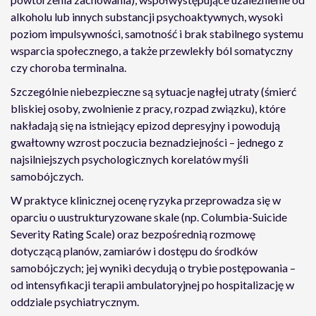
alkoholu lub innych substancji psychoaktywnych, wysoki
poziom impulsywności, samotność i brak stabilnego systemu
wsparcia społecznego, a także przewlekły ból somatyczny
czy choroba terminalna.
Szczególnie niebezpieczne są sytuacje nagłej utraty (śmierć
bliskiej osoby, zwolnienie z pracy, rozpad związku), które
nakładają się na istniejący epizod depresyjny i powodują
gwałtowny wzrost poczucia beznadziejności – jednego z
najsilniejszych psychologicznych korelatów myśli
samobójczych.
W praktyce klinicznej ocenę ryzyka przeprowadza się w
oparciu o uustrukturyzowane skale (np. Columbia-Suicide
Severity Rating Scale) oraz bezpośrednią rozmowę
dotyczącą planów, zamiarów i dostępu do środków
samobójczych; jej wyniki decydują o trybie postępowania –
od intensyfikacji terapii ambulatoryjnej po hospitalizację w
oddziale psychiatrycznym.