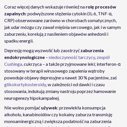
Coraz więcej danych wskazuje również na
rolę procesów
zapalnych
: podwyższone stężenia cytokin (IL-6, TNF-α,
CRP) obserwowane zarówno w chorobach somatycznych,
jak udar mózgu czy zawał mięśnia sercowego, jak i w samym
zaburzeniu, korelują z nasileniem objawów anhedonii i
spadku energii.
Depresję mogą wyzwolić lub zaostrzyć
zaburzenia
endokrynologiczne
–
niedoczynność tarczycy
,
zespół
Cushinga
, cukrzyca – a także przyjmowane leki; interferon-α
stosowany w terapii wirusowego zapalenia wątroby
powoduje objawy depresyjne u nawet 30 % pacjentów, zaś
glikokortykosteroidy
, w zależności od dawki i czasu
stosowania, indukują zmiany nastroju poprzez hamowanie
neurogenezy hipokampalnej.
Nie wolno pomijać
używek
: przewlekła konsumpcja
alkoholu, kanabinoidów czy kokainy zaburza transmisję
monoaminergiczną i zwiększa podatność na zaburzenia