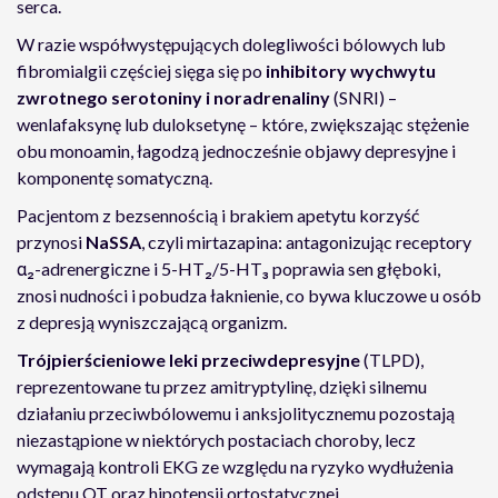
serca.
W razie współwystępujących dolegliwości bólowych lub
fibromialgii częściej sięga się po
inhibitory wychwytu
zwrotnego serotoniny i noradrenaliny
(SNRI) –
wenlafaksynę lub duloksetynę – które, zwiększając stężenie
obu monoamin, łagodzą jednocześnie objawy depresyjne i
komponentę somatyczną.
Pacjentom z bezsennością i brakiem apetytu korzyść
przynosi
NaSSA
, czyli mirtazapina: antagonizując receptory
α₂-adrenergiczne i 5-HT₂/5-HT₃ poprawia sen głęboki,
znosi nudności i pobudza łaknienie, co bywa kluczowe u osób
z depresją wyniszczającą organizm.
Trójpierścieniowe leki przeciwdepresyjne
(TLPD),
reprezentowane tu przez amitryptylinę, dzięki silnemu
działaniu przeciwbólowemu i anksjolitycznemu pozostają
niezastąpione w niektórych postaciach choroby, lecz
wymagają kontroli EKG ze względu na ryzyko wydłużenia
odstępu QT oraz hipotensji ortostatycznej.