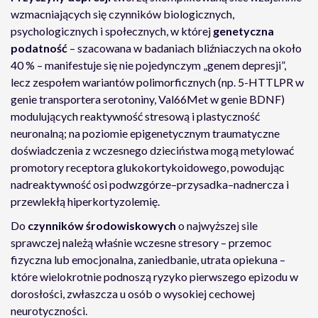
wzmacniających się czynników biologicznych,
psychologicznych i społecznych, w której
genetyczna
podatność
– szacowana w badaniach bliźniaczych na około
40 % – manifestuje się nie pojedynczym „genem depresji”,
lecz zespołem wariantów polimorficznych (np. 5-HTTLPR w
genie transportera serotoniny, Val66Met w genie BDNF)
modulujących reaktywność stresową i plastyczność
neuronalną; na poziomie epigenetycznym traumatyczne
doświadczenia z wczesnego dzieciństwa mogą metylować
promotory receptora glukokortykoidowego, powodując
nadreaktywność osi podwzgórze–przysadka–nadnercza i
przewlekłą hiperkortyzolemię.
Do
czynników środowiskowych
o najwyższej sile
sprawczej należą właśnie wczesne stresory – przemoc
fizyczna lub emocjonalna, zaniedbanie, utrata opiekuna –
które wielokrotnie podnoszą ryzyko pierwszego epizodu w
dorosłości, zwłaszcza u osób o wysokiej cechowej
neurotyczności.