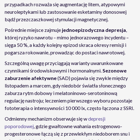
przypadkach rozważa się augmentację litem, atypowymi
neuroleptykami lub zastosowanie esketaminy donosowej
bądź przezczaszkowej stymulacji magnetycznej.
Pośrednie miejsce zajmuje
jednoepizodyczna depresja
,
której ryzyko nawrotu – mimo jednorazowego incydentu –
sięga 50 %, a każdy kolejny epizod skraca okresy remisji i
pogarsza rokowanie, prowadząc do postaci nawrotowej.
Szczególną uwagę przyciągają warianty uwarunkowane
czynnikami środowiskowymi i hormonalnymi.
Sezonowe
zaburzenie afektywne
(SAD) pojawia się zwykle między
listopadem a marcem, gdy niedobór światła słonecznego
zaburza rytm dobowy i melatoninowo-serotoninową
regulację nastroju; leczeniem pierwszego wyboru pozostaje
fototerapia o intensywności 10 000 lx, często łączona z SSRI.
Odmienny mechanizm obserwuje się w
depresji
poporodowej
, gdzie gwałtowne wahania estrogenowo-
progesteronowe łączą się z przewlekłym niedoborem snu i