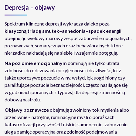
Depresja – objawy
Spektrum kliniczne depresji wykracza daleko poza
klasyczną triadę smutek–anhedonia–spadek energii
,
obejmując wielowymiarowy zespół zaburzeń emocjonalnych,
poznawczych, somatycznych oraz behawioralnych, które
nierzadko nakładają się na siebie i wzajemnie potęgują.
Na poziomie emocjonalnym
dominują nie tylko utrata
zdolności do odczuwania przyjemności i drażliwość, lecz
także uporczywe poczucie winy, wstyd, lęk uogólniony czy
paraliżujące poczucie beznadziejności, często nasilające się
w godzinach porannych z typową dla depresji zmiennością
dobową nastroju.
Objawy poznawcze
obejmują zwolniony tok myślenia albo
przeciwnie – natrętne, ruminacyjne myśli o porażkach,
katastrofizacji przyszłości i niskiej samoocenie; zaburzeniu
ulega pamięć operacyjna oraz zdolność podejmowania