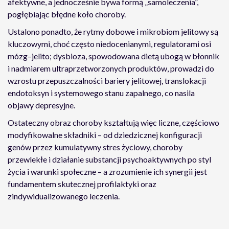
afektywne, a jednocześnie bywa formą „samoleczenia”,
pogłębiając błędne koło choroby.
Ustalono ponadto, że rytmy dobowe i mikrobiom jelitowy są
kluczowymi, choć często niedocenianymi, regulatorami osi
mózg–jelito; dysbioza, spowodowana dietą ubogą w błonnik
i nadmiarem ultraprzetworzonych produktów, prowadzi do
wzrostu przepuszczalności bariery jelitowej, translokacji
endotoksyn i systemowego stanu zapalnego, co nasila
objawy depresyjne.
Ostateczny obraz choroby kształtują więc liczne, częściowo
modyfikowalne składniki – od dziedzicznej konfiguracji
genów przez kumulatywny stres życiowy, choroby
przewlekłe i działanie substancji psychoaktywnych po styl
życia i warunki społeczne – a zrozumienie ich synergii jest
fundamentem skutecznej profilaktyki oraz
zindywidualizowanego leczenia.