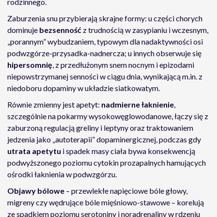
rodzinnego.
Zaburzenia snu przybierają skrajne formy: u części chorych
dominuje
bezsenność
z trudnością w zasypianiu i wczesnym,
„porannym” wybudzaniem, typowym dla nadaktywności osi
podwzgórze-przysadka-nadnercza; u innych obserwuje się
hipersomnię
, z przedłużonym snem nocnym i epizodami
niepowstrzymanej senności w ciągu dnia, wynikającą m.in. z
niedoboru dopaminy w układzie siatkowatym.
Równie zmienny jest apetyt:
nadmierne łaknienie
,
szczególnie na pokarmy wysokowęglowodanowe, łączy się z
zaburzoną regulacją greliny i leptyny oraz traktowaniem
jedzenia jako „autoterapii” dopaminergicznej, podczas gdy
utrata apetytu
i spadek masy ciała bywa konsekwencją
podwyższonego poziomu cytokin prozapalnych hamujących
ośrodki łaknienia w podwzgórzu.
Objawy bólowe
– przewlekłe napięciowe bóle głowy,
migreny czy wędrujące bóle mięśniowo-stawowe – korelują
ze spadkiem poziomu serotoniny i noradrenaliny w rdzeniu