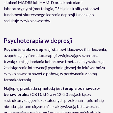
skalami MADRS lub HAM-D oraz kontrolami
laboratoryjnymi (morfologia, TSH, elektrolity), stanowi
fundament skutecznego leczenia depresji i znacząco
redukuje ryzyko nawrotów.
Psychoterapia w depresji
Psychoterapia w depresji
stanowi kluczowy filar leczenia,
uzupełniający farmakoterapię i zwiększający szanse na
trwałą remisję; badania kohortowe i metaanalizy wskazują,
że dołączenie interwencji psychologicznej do leków obniża
ryzyko nawrotu nawet o połowę w porównaniu z samą
farmakoterapią.
Najlepiej przebadaną metodą jest
terapia poznawczo-
behawioralna
(CBT), która w 12–20 sesjach łączy
restrukturyzację zniekształconych przekonań – „nic mi się
nie uda”, „jestem ciężarem” – z aktywizacją behawioralną,
przywracającą pacjentowi poczucie sprawczości; efekty