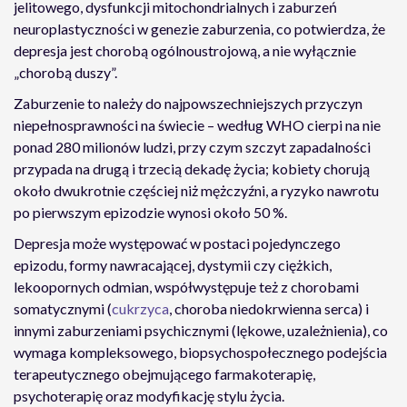
jelitowego, dysfunkcji mitochondrialnych i zaburzeń
neuroplastyczności w genezie zaburzenia, co potwierdza, że
depresja jest chorobą ogólnoustrojową, a nie wyłącznie
„chorobą duszy”.
Zaburzenie to należy do najpowszechniejszych przyczyn
niepełnosprawności na świecie – według WHO cierpi na nie
ponad 280 milionów ludzi, przy czym szczyt zapadalności
przypada na drugą i trzecią dekadę życia; kobiety chorują
około dwukrotnie częściej niż mężczyźni, a ryzyko nawrotu
po pierwszym epizodzie wynosi około 50 %.
Depresja może występować w postaci pojedynczego
epizodu, formy nawracającej, dystymii czy ciężkich,
lekoopornych odmian, współwystępuje też z chorobami
somatycznymi (
cukrzyca
, choroba niedokrwienna serca) i
innymi zaburzeniami psychicznymi (lękowe, uzależnienia), co
wymaga kompleksowego, biopsychospołecznego podejścia
terapeutycznego obejmującego farmakoterapię,
psychoterapię oraz modyfikację stylu życia.