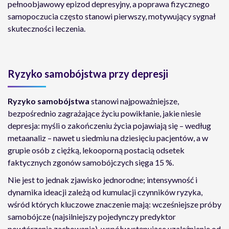
pełnoobjawowy epizod depresyjny, a poprawa fizycznego
samopoczucia często stanowi pierwszy, motywujący sygnał
skuteczności leczenia.
Ryzyko samobójstwa przy depresji
Ryzyko samobójstwa
stanowi najpoważniejsze,
bezpośrednio zagrażające życiu powikłanie, jakie niesie
depresja: myśli o zakończeniu życia pojawiają się – według
metaanaliz – nawet u siedmiu na dziesięciu pacjentów, a w
grupie osób z ciężką, lekooporną postacią odsetek
faktycznych zgonów samobójczych sięga 15 %.
Nie jest to jednak zjawisko jednorodne; intensywność i
dynamika ideacji zależą od kumulacji czynników ryzyka,
wśród których kluczowe znaczenie mają: wcześniejsze próby
samobójcze (najsilniejszy pojedynczy predyktor
powtórzenia zachowania), współwystępujące uzależnienie od