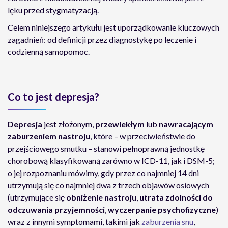
lęku przed stygmatyzacją.
Celem niniejszego artykułu jest uporządkowanie kluczowych
zagadnień: od definicji przez diagnostykę po leczenie i
codzienną samopomoc.
Co to jest depresja?
Depresja
jest złożonym,
przewlekłym
lub
nawracającym
zaburzeniem nastroju
, które – w przeciwieństwie do
przejściowego smutku – stanowi pełnoprawną jednostkę
chorobową klasyfikowaną zarówno w ICD-11, jak i DSM-5;
o jej rozpoznaniu mówimy, gdy przez co najmniej 14 dni
utrzymują się co najmniej dwa z trzech objawów osiowych
(utrzymujące się
obniżenie nastroju
,
utrata zdolności do
odczuwania przyjemności
,
wyczerpanie psychofizyczne
)
wraz z innymi symptomami, takimi jak
zaburzenia snu
,