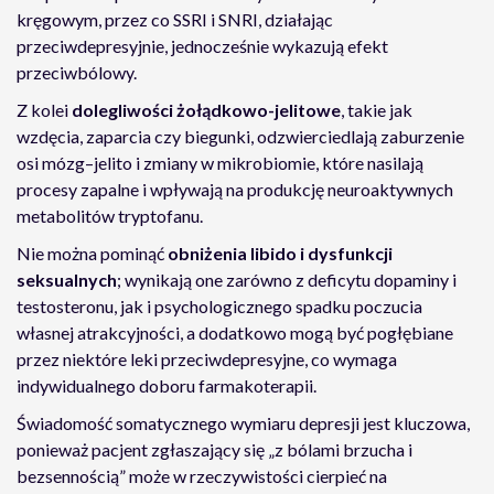
kręgowym, przez co SSRI i SNRI, działając
przeciwdepresyjnie, jednocześnie wykazują efekt
przeciwbólowy.
Z kolei
dolegliwości żołądkowo-jelitowe
, takie jak
wzdęcia, zaparcia czy biegunki, odzwierciedlają zaburzenie
osi mózg–jelito i zmiany w mikrobiomie, które nasilają
procesy zapalne i wpływają na produkcję neuroaktywnych
metabolitów tryptofanu.
Nie można pominąć
obniżenia libido i dysfunkcji
seksualnych
; wynikają one zarówno z deficytu dopaminy i
testosteronu, jak i psychologicznego spadku poczucia
własnej atrakcyjności, a dodatkowo mogą być pogłębiane
przez niektóre leki przeciwdepresyjne, co wymaga
indywidualnego doboru farmakoterapii.
Świadomość somatycznego wymiaru depresji jest kluczowa,
ponieważ pacjent zgłaszający się „z bólami brzucha i
bezsennością” może w rzeczywistości cierpieć na