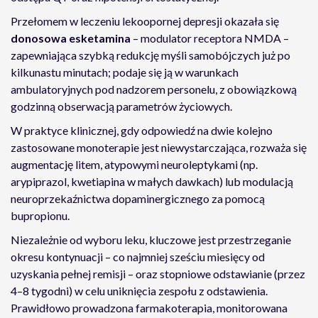
Przełomem w leczeniu lekoopornej depresji okazała się
donosowa esketamina
– modulator receptora NMDA –
zapewniająca szybką redukcję myśli samobójczych już po
kilkunastu minutach; podaje się ją w warunkach
ambulatoryjnych pod nadzorem personelu, z obowiązkową
godzinną obserwacją parametrów życiowych.
W praktyce klinicznej, gdy odpowiedź na dwie kolejno
zastosowane monoterapie jest niewystarczająca, rozważa się
augmentację litem, atypowymi neuroleptykami (np.
arypiprazol, kwetiapina w małych dawkach) lub modulacją
neuroprzekaźnictwa dopaminergicznego za pomocą
bupropionu.
Niezależnie od wyboru leku, kluczowe jest przestrzeganie
okresu kontynuacji – co najmniej sześciu miesięcy od
uzyskania pełnej remisji – oraz stopniowe odstawianie (przez
4–8 tygodni) w celu uniknięcia zespołu z odstawienia.
Prawidłowo prowadzona farmakoterapia, monitorowana