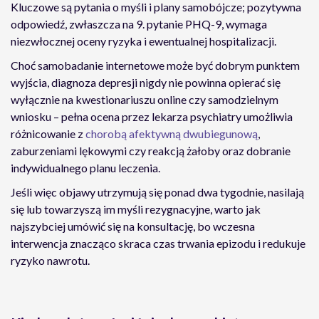
Kluczowe są pytania o myśli i plany samobójcze; pozytywna
odpowiedź, zwłaszcza na 9. pytanie PHQ-9, wymaga
niezwłocznej oceny ryzyka i ewentualnej hospitalizacji.
Choć samobadanie internetowe może być dobrym punktem
wyjścia, diagnoza depresji nigdy nie powinna opierać się
wyłącznie na kwestionariuszu online czy samodzielnym
wniosku – pełna ocena przez lekarza psychiatry umożliwia
różnicowanie z
chorobą afektywną dwubiegunową
,
zaburzeniami lękowymi czy reakcją żałoby oraz dobranie
indywidualnego planu leczenia.
Jeśli więc objawy utrzymują się ponad dwa tygodnie, nasilają
się lub towarzyszą im myśli rezygnacyjne, warto jak
najszybciej umówić się na konsultację, bo wczesna
interwencja znacząco skraca czas trwania epizodu i redukuje
ryzyko nawrotu.