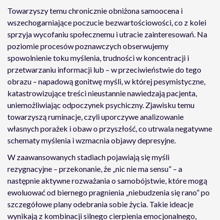
Towarzyszy temu chronicznie obniżona samoocena i
wszechogarniające poczucie bezwartościowości, co z kolei
sprzyja wycofaniu społecznemu i utracie zainteresowań. Na
poziomie procesów poznawczych obserwujemy
spowolnienie toku myślenia, trudności w koncentracji i
przetwarzaniu informacji lub – w przeciwieństwie do tego
obrazu – napadową gonitwę myśli, w której pesymistyczne,
katastrowizujące treści nieustannie nawiedzają pacjenta,
uniemożliwiając odpoczynek psychiczny. Zjawisku temu
towarzyszą ruminacje, czyli uporczywe analizowanie
własnych porażek i obaw o przyszłość, co utrwala negatywne
schematy myślenia i wzmacnia objawy depresyjne.
W zaawansowanych stadiach pojawiają się myśli
rezygnacyjne – przekonanie, że „nic nie ma sensu” – a
następnie aktywne rozważania o samobójstwie, które mogą
ewoluować od biernego pragnienia „niebudzenia się rano” po
szczegółowe plany odebrania sobie życia. Takie ideacje
wynikają z kombinacji silnego cierpienia emocjonalnego,