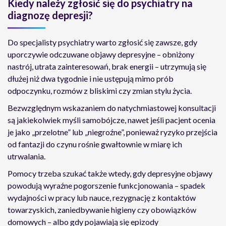
Kiedy należy zgłosić się do psychiatry na
diagnozę depresji?
Do specjalisty psychiatry warto zgłosić się zawsze, gdy
uporczywie odczuwane objawy depresyjne – obniżony
nastrój, utrata zainteresowań, brak energii – utrzymują się
dłużej niż dwa tygodnie i nie ustępują mimo prób
odpoczynku, rozmów z bliskimi czy zmian stylu życia.
Bezwzględnym wskazaniem do natychmiastowej konsultacji
są jakiekolwiek myśli samobójcze, nawet jeśli pacjent ocenia
je jako „przelotne” lub „niegroźne”, ponieważ ryzyko przejścia
od fantazji do czynu rośnie gwałtownie w miarę ich
utrwalania.
Pomocy trzeba szukać także wtedy, gdy depresyjne objawy
powodują wyraźne pogorszenie funkcjonowania – spadek
wydajności w pracy lub nauce, rezygnację z kontaktów
towarzyskich, zaniedbywanie higieny czy obowiązków
domowych – albo gdy pojawiają się epizody