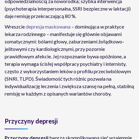
odpowiedzialnością za noworodka; szybka interwencja
(psychoterapia interpersonalna, SSRI bezpieczne w laktacji)
daje remisję przekraczającą 80 %.
Wreszcie
depresja maskowana
– dominująca w praktyce
lekarza rodzinnego – manifestuje się głównie objawami
somatycznymi: bólami głowy, zaburzeniami żołądkowo-
jelitowymi czy kardiologicznymi, przy pozornie
prawidłowym afekcie. Jej rozpoznanie bywa opóźnione, a
terapia wymaga ścisłej współpracy psychiatry i internisty,
często z wykorzystaniem leków o profiliu przeciwbólowym
(SNRI, TLPD). Świadomość tych różnic pozwala na
indywidualizację leczenia i zwiększa szansę na pełną, stabilną
remisję w każdym z opisanych wariantów choroby.
Przyczyny depresji
Przyczyny depresji
tworzą skomplikowaną sieć wzajemnie