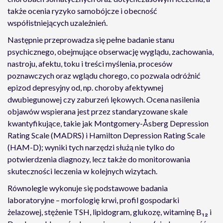
także ocenia ryzyko samobójcze i obecność
współistniejących uzależnień.
Następnie przeprowadza się pełne badanie stanu
psychicznego, obejmujące obserwację wyglądu, zachowania,
nastroju, afektu, toku i treści myślenia, procesów
poznawczych oraz wglądu chorego, co pozwala odróżnić
epizod depresyjny od, np. choroby afektywnej
dwubiegunowej czy zaburzeń lękowych. Ocena nasilenia
objawów wspierana jest przez standaryzowane skale
kwantyfikujące, takie jak Montgomery-Åsberg Depression
Rating Scale (MADRS) i Hamilton Depression Rating Scale
(HAM-D); wyniki tych narzędzi służą nie tylko do
potwierdzenia diagnozy, lecz także do monitorowania
skuteczności leczenia w kolejnych wizytach.
Równolegle wykonuje się podstawowe badania
laboratoryjne – morfologię krwi, profil gospodarki
żelazowej, stężenie TSH, lipidogram, glukozę, witaminę B₁₂ i