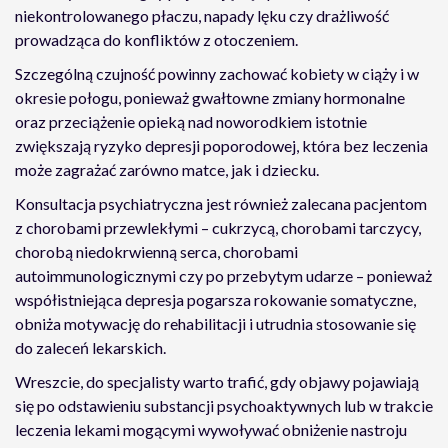
niekontrolowanego płaczu, napady lęku czy drażliwość
prowadząca do konfliktów z otoczeniem.
Szczególną czujność powinny zachować kobiety w ciąży i w
okresie połogu, ponieważ gwałtowne zmiany hormonalne
oraz przeciążenie opieką nad noworodkiem istotnie
zwiększają ryzyko depresji poporodowej, która bez leczenia
może zagrażać zarówno matce, jak i dziecku.
Konsultacja psychiatryczna jest również zalecana pacjentom
z chorobami przewlekłymi – cukrzycą, chorobami tarczycy,
chorobą niedokrwienną serca, chorobami
autoimmunologicznymi czy po przebytym udarze – ponieważ
współistniejąca depresja pogarsza rokowanie somatyczne,
obniża motywację do rehabilitacji i utrudnia stosowanie się
do zaleceń lekarskich.
Wreszcie, do specjalisty warto trafić, gdy objawy pojawiają
się po odstawieniu substancji psychoaktywnych lub w trakcie
leczenia lekami mogącymi wywoływać obniżenie nastroju