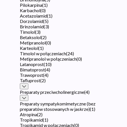
Pilokarpina
(
1
)
Karbachol
(
0
)
Acetazolamid
(
1
)
Dorzolamid
(
5
)
Brinzolamid
(
3
)
Timolol
(
3
)
Betaksolol
(
2
)
Metipranolol
(
0
)
Karteolol
(
1
)
Timolol w połączeniach
(
24
)
Metipranolol w połączeniach
(
0
)
Latanoprost
(
10
)
Bimatoprost
(
4
)
Trawoprost
(
4
)
Tafluprost
(
2
)
Preparaty przeciwcholinergiczne
(
4
)
Preparaty sympatykomimetyczne (bez
preparatów stosowanych w jaskrze)
(
1
)
Atropina
(
2
)
Tropikamid
(
1
)
Tropikamid w połączeniach
(
0
)