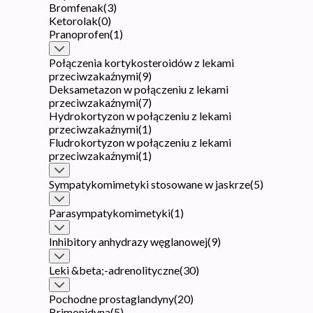
Bromfenak
(
3
)
Ketorolak
(
0
)
Pranoprofen
(
1
)
Połączenia kortykosteroidów z lekami
przeciwzakaźnymi
(
9
)
Deksametazon w połączeniu z lekami
przeciwzakaźnymi
(
7
)
Hydrokortyzon w połączeniu z lekami
przeciwzakaźnymi
(
1
)
Fludrokortyzon w połączeniu z lekami
przeciwzakaźnymi
(
1
)
Sympatykomimetyki stosowane w jaskrze
(
5
)
Parasympatykomimetyki
(
1
)
Inhibitory anhydrazy węglanowej
(
9
)
Leki &beta;-adrenolityczne
(
30
)
Pochodne prostaglandyny
(
20
)
Brimonidyna
(
5
)