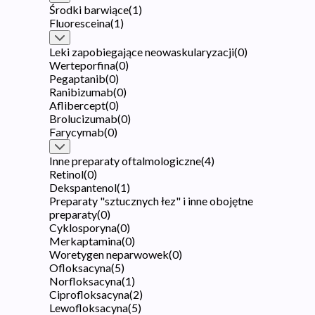
Środki barwiące
(
1
)
Fluoresceina
(
1
)
Leki zapobiegające neowaskularyzacji
(
0
)
Werteporfina
(
0
)
Pegaptanib
(
0
)
Ranibizumab
(
0
)
Aflibercept
(
0
)
Brolucizumab
(
0
)
Farycymab
(
0
)
Inne preparaty oftalmologiczne
(
4
)
Retinol
(
0
)
Dekspantenol
(
1
)
Preparaty "sztucznych łez" i inne obojętne
preparaty
(
0
)
Cyklosporyna
(
0
)
Merkaptamina
(
0
)
Woretygen neparwowek
(
0
)
Ofloksacyna
(
5
)
Norfloksacyna
(
1
)
Ciprofloksacyna
(
2
)
Lewofloksacyna
(
5
)