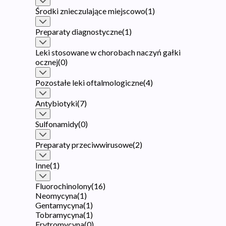
Środki znieczulające miejscowo
(
1
)
Preparaty diagnostyczne
(
1
)
Leki stosowane w chorobach naczyń gałki
ocznej
(
0
)
Pozostałe leki oftalmologiczne
(
4
)
Antybiotyki
(
7
)
Sulfonamidy
(
0
)
Preparaty przeciwwirusowe
(
2
)
Inne
(
1
)
Fluorochinolony
(
16
)
Neomycyna
(
1
)
Gentamycyna
(
1
)
Tobramycyna
(
1
)
Erytromycyna
(
0
)