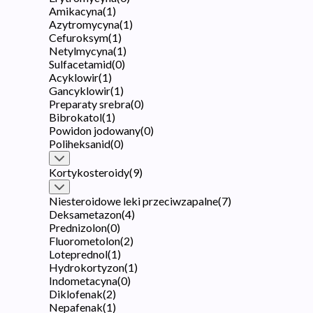
Amikacyna
(
1
)
Azytromycyna
(
1
)
Cefuroksym
(
1
)
Netylmycyna
(
1
)
Sulfacetamid
(
0
)
Acyklowir
(
1
)
Gancyklowir
(
1
)
Preparaty srebra
(
0
)
Bibrokatol
(
1
)
Powidon jodowany
(
0
)
Poliheksanid
(
0
)
Kortykosteroidy
(
9
)
Niesteroidowe leki przeciwzapalne
(
7
)
Deksametazon
(
4
)
Prednizolon
(
0
)
Fluorometolon
(
2
)
Loteprednol
(
1
)
Hydrokortyzon
(
1
)
Indometacyna
(
0
)
Diklofenak
(
2
)
Nepafenak
(
1
)