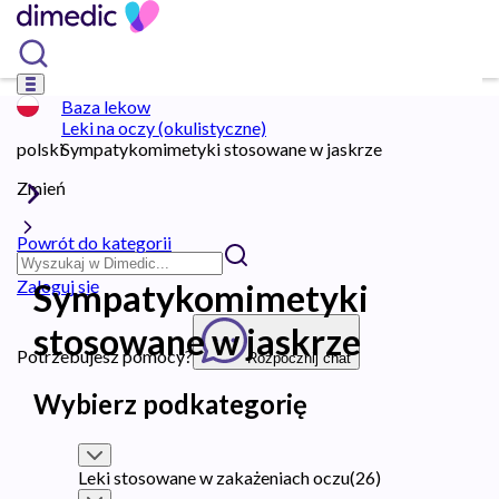
Baza lekow
Leki na oczy (okulistyczne)
polski
Sympatykomimetyki stosowane w jaskrze
Zmień
Powrót do kategorii
Zaloguj się
Sympatykomimetyki
stosowane w jaskrze
Potrzebujesz pomocy?
Rozpocznij chat
Wybierz podkategorię
Leki stosowane w zakażeniach oczu
(
26
)