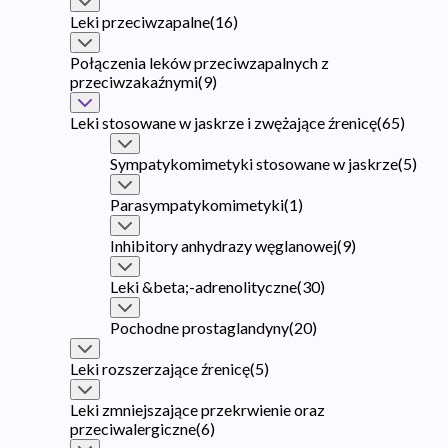
Leki przeciwzapalne
(
16
)
Połączenia leków przeciwzapalnych z
przeciwzakaźnymi
(
9
)
Leki stosowane w jaskrze i zwężające źrenicę
(
65
)
Sympatykomimetyki stosowane w jaskrze
(
5
)
Parasympatykomimetyki
(
1
)
Inhibitory anhydrazy węglanowej
(
9
)
Leki &beta;-adrenolityczne
(
30
)
Pochodne prostaglandyny
(
20
)
Leki rozszerzające źrenicę
(
5
)
Leki zmniejszające przekrwienie oraz
przeciwalergiczne
(
6
)