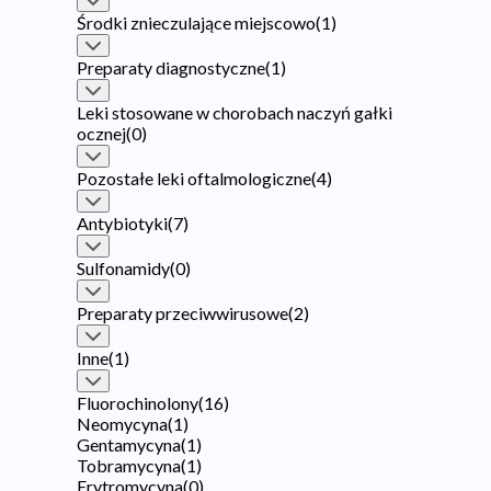
Środki znieczulające miejscowo
(
1
)
Preparaty diagnostyczne
(
1
)
Leki stosowane w chorobach naczyń gałki
ocznej
(
0
)
Pozostałe leki oftalmologiczne
(
4
)
Antybiotyki
(
7
)
Sulfonamidy
(
0
)
Preparaty przeciwwirusowe
(
2
)
Inne
(
1
)
Fluorochinolony
(
16
)
Neomycyna
(
1
)
Gentamycyna
(
1
)
Tobramycyna
(
1
)
Erytromycyna
(
0
)