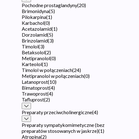
Pochodne prostaglandyny
(
20
)
Brimonidyna
(
5
)
Pilokarpina
(
1
)
Karbachol
(
0
)
Acetazolamid
(
1
)
Dorzolamid
(
5
)
Brinzolamid
(
3
)
Timolol
(
3
)
Betaksolol
(
2
)
Metipranolol
(
0
)
Karteolol
(
1
)
Timolol w połączeniach
(
24
)
Metipranolol w połączeniach
(
0
)
Latanoprost
(
10
)
Bimatoprost
(
4
)
Trawoprost
(
4
)
Tafluprost
(
2
)
Preparaty przeciwcholinergiczne
(
4
)
Preparaty sympatykomimetyczne (bez
preparatów stosowanych w jaskrze)
(
1
)
Atropina
(
2
)