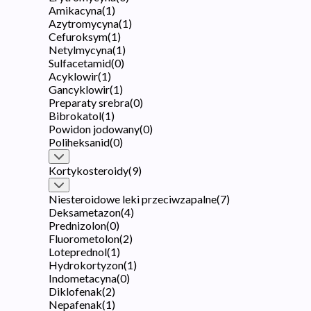
Amikacyna
(
1
)
Azytromycyna
(
1
)
Cefuroksym
(
1
)
Netylmycyna
(
1
)
Sulfacetamid
(
0
)
Acyklowir
(
1
)
Gancyklowir
(
1
)
Preparaty srebra
(
0
)
Bibrokatol
(
1
)
Powidon jodowany
(
0
)
Poliheksanid
(
0
)
Kortykosteroidy
(
9
)
Niesteroidowe leki przeciwzapalne
(
7
)
Deksametazon
(
4
)
Prednizolon
(
0
)
Fluorometolon
(
2
)
Loteprednol
(
1
)
Hydrokortyzon
(
1
)
Indometacyna
(
0
)
Diklofenak
(
2
)
Nepafenak
(
1
)