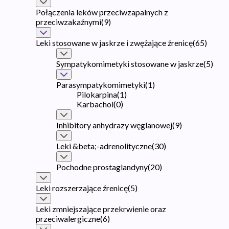
Połączenia leków przeciwzapalnych z
przeciwzakaźnymi
(
9
)
Leki stosowane w jaskrze i zwężające źrenicę
(
65
)
Sympatykomimetyki stosowane w jaskrze
(
5
)
Parasympatykomimetyki
(
1
)
Pilokarpina
(
1
)
Karbachol
(
0
)
Inhibitory anhydrazy węglanowej
(
9
)
Leki &beta;-adrenolityczne
(
30
)
Pochodne prostaglandyny
(
20
)
Leki rozszerzające źrenicę
(
5
)
Leki zmniejszające przekrwienie oraz
przeciwalergiczne
(
6
)