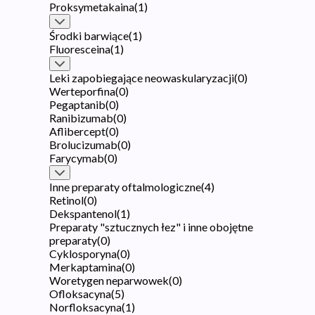
Proksymetakaina
(
1
)
Środki barwiące
(
1
)
Fluoresceina
(
1
)
Leki zapobiegające neowaskularyzacji
(
0
)
Werteporfina
(
0
)
Pegaptanib
(
0
)
Ranibizumab
(
0
)
Aflibercept
(
0
)
Brolucizumab
(
0
)
Farycymab
(
0
)
Inne preparaty oftalmologiczne
(
4
)
Retinol
(
0
)
Dekspantenol
(
1
)
Preparaty "sztucznych łez" i inne obojętne
preparaty
(
0
)
Cyklosporyna
(
0
)
Merkaptamina
(
0
)
Woretygen neparwowek
(
0
)
Ofloksacyna
(
5
)
Norfloksacyna
(
1
)