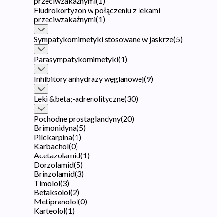
przeciwzakaźnymi
(
1
)
Fludrokortyzon w połączeniu z lekami
przeciwzakaźnymi
(
1
)
Sympatykomimetyki stosowane w jaskrze
(
5
)
Parasympatykomimetyki
(
1
)
Inhibitory anhydrazy węglanowej
(
9
)
Leki &beta;-adrenolityczne
(
30
)
Pochodne prostaglandyny
(
20
)
Brimonidyna
(
5
)
Pilokarpina
(
1
)
Karbachol
(
0
)
Acetazolamid
(
1
)
Dorzolamid
(
5
)
Brinzolamid
(
3
)
Timolol
(
3
)
Betaksolol
(
2
)
Metipranolol
(
0
)
Karteolol
(
1
)