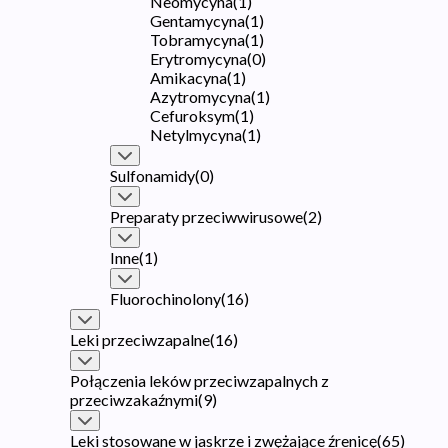
Neomycyna
(
1
)
Gentamycyna
(
1
)
Tobramycyna
(
1
)
Erytromycyna
(
0
)
Amikacyna
(
1
)
Azytromycyna
(
1
)
Cefuroksym
(
1
)
Netylmycyna
(
1
)
Sulfonamidy
(
0
)
Preparaty przeciwwirusowe
(
2
)
Inne
(
1
)
Fluorochinolony
(
16
)
Leki przeciwzapalne
(
16
)
Połączenia leków przeciwzapalnych z
przeciwzakaźnymi
(
9
)
Leki stosowane w jaskrze i zwężające źrenicę
(
65
)