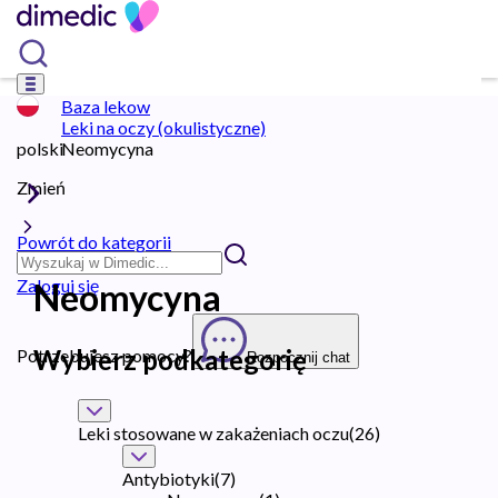
Baza lekow
Leki na oczy (okulistyczne)
polski
Neomycyna
Zmień
Powrót do kategorii
Zaloguj się
Neomycyna
Wybierz podkategorię
Potrzebujesz pomocy?
Rozpocznij chat
Leki stosowane w zakażeniach oczu
(
26
)
Antybiotyki
(
7
)