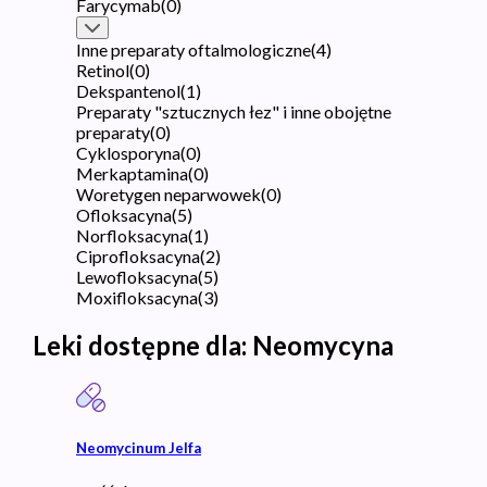
Farycymab
(
0
)
Inne preparaty oftalmologiczne
(
4
)
Retinol
(
0
)
Dekspantenol
(
1
)
Preparaty "sztucznych łez" i inne obojętne
preparaty
(
0
)
Cyklosporyna
(
0
)
Merkaptamina
(
0
)
Woretygen neparwowek
(
0
)
Ofloksacyna
(
5
)
Norfloksacyna
(
1
)
Ciprofloksacyna
(
2
)
Lewofloksacyna
(
5
)
Moxifloksacyna
(
3
)
Leki dostępne dla:
Neomycyna
Neomycinum Jelfa