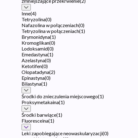
zmniejszające przekrwienie
(
2
)
Inne
(
4
)
Tetryzolina
(
0
)
Nafazolina w połączeniach
(
0
)
Tetryzolina w połączeniach
(
1
)
Brymonidyna
(
1
)
Kromoglikan
(
0
)
Lodoksamid
(
0
)
Emedastyna
(
1
)
Azelastyna
(
0
)
Ketotifen
(
0
)
Olopatadyna
(
2
)
Epinastyna
(
0
)
Bilastyna
(
1
)
Środki do znieczulenia miejscowego
(
1
)
Proksymetakaina
(
1
)
Środki barwiące
(
1
)
Fluoresceina
(
1
)
Leki zapobiegające neowaskularyzacji
(
0
)