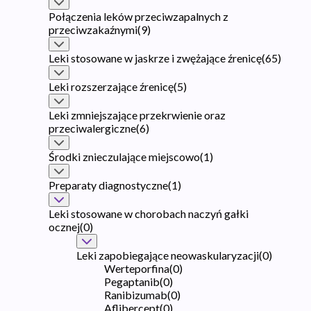
Połączenia leków przeciwzapalnych z
przeciwzakaźnymi
(
9
)
Leki stosowane w jaskrze i zwężające źrenicę
(
65
)
Leki rozszerzające źrenicę
(
5
)
Leki zmniejszające przekrwienie oraz
przeciwalergiczne
(
6
)
Środki znieczulające miejscowo
(
1
)
Preparaty diagnostyczne
(
1
)
Leki stosowane w chorobach naczyń gałki
ocznej
(
0
)
Leki zapobiegające neowaskularyzacji
(
0
)
Werteporfina
(
0
)
Pegaptanib
(
0
)
Ranibizumab
(
0
)
Aflibercept
(
0
)