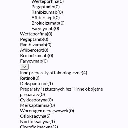
Werteporfina
(
0
)
Pegaptanib
(
0
)
Ranibizumab
(
0
)
Aflibercept
(
0
)
Brolucizumab
(
0
)
Farycymab
(
0
)
Werteporfina
(
0
)
Pegaptanib
(
0
)
Ranibizumab
(
0
)
Aflibercept
(
0
)
Brolucizumab
(
0
)
Farycymab
(
0
)
Inne preparaty oftalmologiczne
(
4
)
Retinol
(
0
)
Dekspantenol
(
1
)
Preparaty "sztucznych łez" i inne obojętne
preparaty
(
0
)
Cyklosporyna
(
0
)
Merkaptamina
(
0
)
Woretygen neparwowek
(
0
)
Ofloksacyna
(
5
)
Norfloksacyna
(
1
)
Ciprofloksacyna
(
2
)