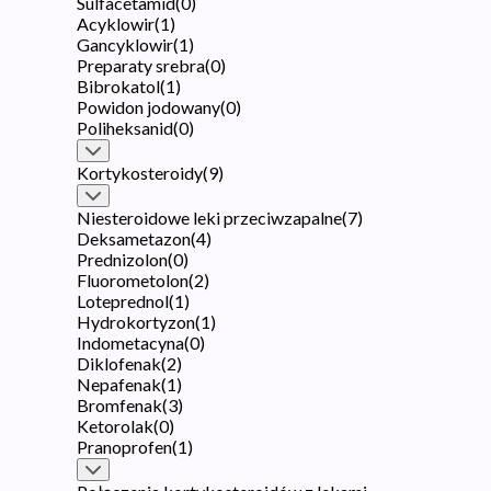
Sulfacetamid
(
0
)
Acyklowir
(
1
)
Gancyklowir
(
1
)
Preparaty srebra
(
0
)
Bibrokatol
(
1
)
Powidon jodowany
(
0
)
Poliheksanid
(
0
)
Kortykosteroidy
(
9
)
Niesteroidowe leki przeciwzapalne
(
7
)
Deksametazon
(
4
)
Prednizolon
(
0
)
Fluorometolon
(
2
)
Loteprednol
(
1
)
Hydrokortyzon
(
1
)
Indometacyna
(
0
)
Diklofenak
(
2
)
Nepafenak
(
1
)
Bromfenak
(
3
)
Ketorolak
(
0
)
Pranoprofen
(
1
)