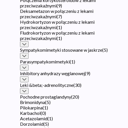
Połączenia kortykosteroidów z lekami
przeciwzakaźnymi
(
9
)
Deksametazon w połączeniu z lekami
przeciwzakaźnymi
(
7
)
Hydrokortyzon w połączeniu z lekami
przeciwzakaźnymi
(
1
)
Fludrokortyzon w połączeniu z lekami
przeciwzakaźnymi
(
1
)
Sympatykomimetyki stosowane w jaskrze
(
5
)
Parasympatykomimetyki
(
1
)
Inhibitory anhydrazy węglanowej
(
9
)
Leki &beta;-adrenolityczne
(
30
)
Pochodne prostaglandyny
(
20
)
Brimonidyna
(
5
)
Pilokarpina
(
1
)
Karbachol
(
0
)
Acetazolamid
(
1
)
Dorzolamid
(
5
)