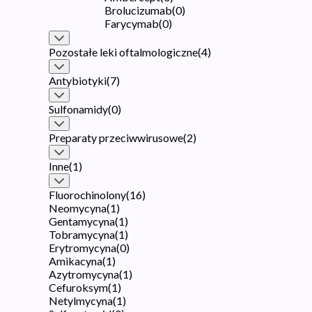
Brolucizumab
(
0
)
Farycymab
(
0
)
Pozostałe leki oftalmologiczne
(
4
)
Antybiotyki
(
7
)
Sulfonamidy
(
0
)
Preparaty przeciwwirusowe
(
2
)
Inne
(
1
)
Fluorochinolony
(
16
)
Neomycyna
(
1
)
Gentamycyna
(
1
)
Tobramycyna
(
1
)
Erytromycyna
(
0
)
Amikacyna
(
1
)
Azytromycyna
(
1
)
Cefuroksym
(
1
)
Netylmycyna
(
1
)