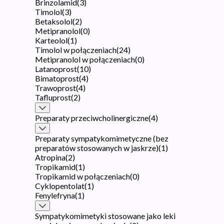
Brinzolamid
(
3
)
Timolol
(
3
)
Betaksolol
(
2
)
Metipranolol
(
0
)
Karteolol
(
1
)
Timolol w połączeniach
(
24
)
Metipranolol w połączeniach
(
0
)
Latanoprost
(
10
)
Bimatoprost
(
4
)
Trawoprost
(
4
)
Tafluprost
(
2
)
Preparaty przeciwcholinergiczne
(
4
)
Preparaty sympatykomimetyczne (bez
preparatów stosowanych w jaskrze)
(
1
)
Atropina
(
2
)
Tropikamid
(
1
)
Tropikamid w połączeniach
(
0
)
Cyklopentolat
(
1
)
Fenylefryna
(
1
)
Sympatykomimetyki stosowane jako leki