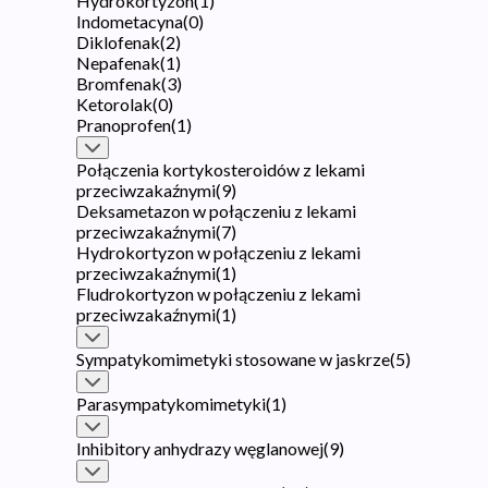
Hydrokortyzon
(
1
)
Indometacyna
(
0
)
Diklofenak
(
2
)
Nepafenak
(
1
)
Bromfenak
(
3
)
Ketorolak
(
0
)
Pranoprofen
(
1
)
Połączenia kortykosteroidów z lekami
przeciwzakaźnymi
(
9
)
Deksametazon w połączeniu z lekami
przeciwzakaźnymi
(
7
)
Hydrokortyzon w połączeniu z lekami
przeciwzakaźnymi
(
1
)
Fludrokortyzon w połączeniu z lekami
przeciwzakaźnymi
(
1
)
Sympatykomimetyki stosowane w jaskrze
(
5
)
Parasympatykomimetyki
(
1
)
Inhibitory anhydrazy węglanowej
(
9
)