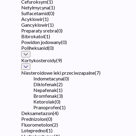
Cefuroksym
(
1
)
Netylmycyna
(
1
)
Sulfacetamid
(
0
)
Acyklowir
(
1
)
Gancyklowir
(
1
)
Preparaty srebra
(
0
)
Bibrokatol
(
1
)
Powidon jodowany
(
0
)
Poliheksanid
(
0
)
Kortykosteroidy
(
9
)
Niesteroidowe leki przeciwzapalne
(
7
)
Indometacyna
(
0
)
Diklofenak
(
2
)
Nepafenak
(
1
)
Bromfenak
(
3
)
Ketorolak
(
0
)
Pranoprofen
(
1
)
Deksametazon
(
4
)
Prednizolon
(
0
)
Fluorometolon
(
2
)
Loteprednol
(
1
)