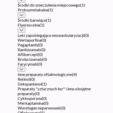
Środki do znieczulenia miejscowego
(
1
)
Proksymetakaina
(
1
)
Środki barwiące
(
1
)
Fluoresceina
(
1
)
Leki zapobiegające neowaskularyzacji
(
0
)
Werteporfina
(
0
)
Pegaptanib
(
0
)
Ranibizumab
(
0
)
Aflibercept
(
0
)
Brolucizumab
(
0
)
Farycymab
(
0
)
Inne preparaty oftalmologiczne
(
4
)
Retinol
(
0
)
Dekspantenol
(
1
)
Preparaty "sztucznych łez" i inne obojętne
preparaty
(
0
)
Cyklosporyna
(
0
)
Merkaptamina
(
0
)
Woretygen neparwowek
(
0
)
Ofloksacyna
(
5
)