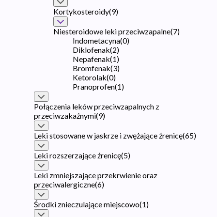
Kortykosteroidy
(
9
)
Niesteroidowe leki przeciwzapalne
(
7
)
Indometacyna
(
0
)
Diklofenak
(
2
)
Nepafenak
(
1
)
Bromfenak
(
3
)
Ketorolak
(
0
)
Pranoprofen
(
1
)
Połączenia leków przeciwzapalnych z
przeciwzakaźnymi
(
9
)
Leki stosowane w jaskrze i zwężające źrenicę
(
65
)
Leki rozszerzające źrenicę
(
5
)
Leki zmniejszające przekrwienie oraz
przeciwalergiczne
(
6
)
Środki znieczulające miejscowo
(
1
)