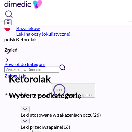
Baza lekow
Leki na oczy (okulistyczne)
polski
Ketorolak
Zmień
Powrót do kategorii
Zaloguj się
Ketorolak
Wybierz podkategorię
Potrzebujesz pomocy?
Rozpocznij chat
Leki stosowane w zakażeniach oczu
(
26
)
Leki przeciwzapalne
(
16
)