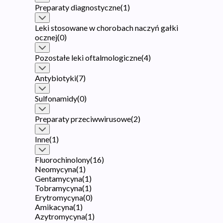
Preparaty diagnostyczne
(
1
)
Leki stosowane w chorobach naczyń gałki
ocznej
(
0
)
Pozostałe leki oftalmologiczne
(
4
)
Antybiotyki
(
7
)
Sulfonamidy
(
0
)
Preparaty przeciwwirusowe
(
2
)
Inne
(
1
)
Fluorochinolony
(
16
)
Neomycyna
(
1
)
Gentamycyna
(
1
)
Tobramycyna
(
1
)
Erytromycyna
(
0
)
Amikacyna
(
1
)
Azytromycyna
(
1
)