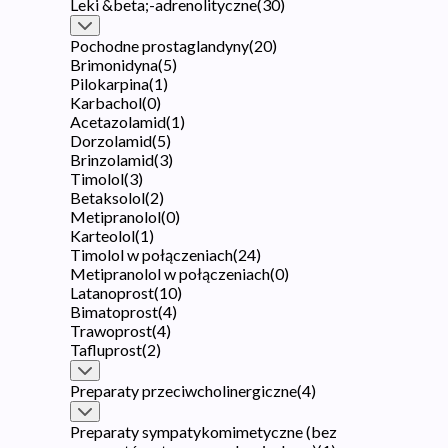
Leki &beta;-adrenolityczne
(
30
)
Pochodne prostaglandyny
(
20
)
Brimonidyna
(
5
)
Pilokarpina
(
1
)
Karbachol
(
0
)
Acetazolamid
(
1
)
Dorzolamid
(
5
)
Brinzolamid
(
3
)
Timolol
(
3
)
Betaksolol
(
2
)
Metipranolol
(
0
)
Karteolol
(
1
)
Timolol w połączeniach
(
24
)
Metipranolol w połączeniach
(
0
)
Latanoprost
(
10
)
Bimatoprost
(
4
)
Trawoprost
(
4
)
Tafluprost
(
2
)
Preparaty przeciwcholinergiczne
(
4
)
Preparaty sympatykomimetyczne (bez