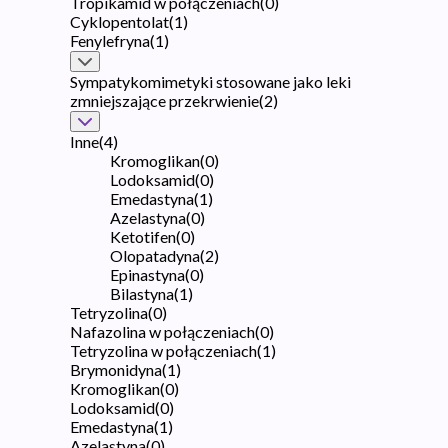
Tropikamid w połączeniach
(
0
)
Cyklopentolat
(
1
)
Fenylefryna
(
1
)
Sympatykomimetyki stosowane jako leki
zmniejszające przekrwienie
(
2
)
Inne
(
4
)
Kromoglikan
(
0
)
Lodoksamid
(
0
)
Emedastyna
(
1
)
Azelastyna
(
0
)
Ketotifen
(
0
)
Olopatadyna
(
2
)
Epinastyna
(
0
)
Bilastyna
(
1
)
Tetryzolina
(
0
)
Nafazolina w połączeniach
(
0
)
Tetryzolina w połączeniach
(
1
)
Brymonidyna
(
1
)
Kromoglikan
(
0
)
Lodoksamid
(
0
)
Emedastyna
(
1
)
Azelastyna
(
0
)