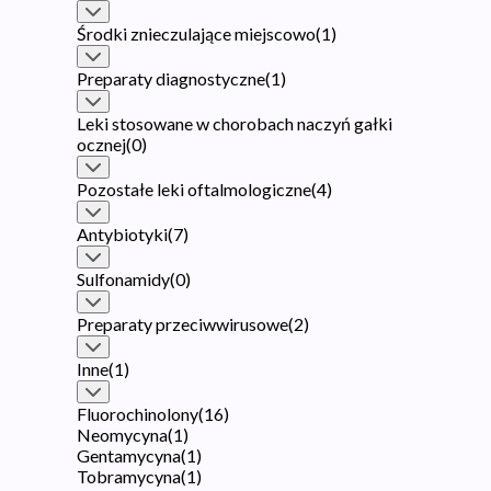
Środki znieczulające miejscowo
(
1
)
Preparaty diagnostyczne
(
1
)
Leki stosowane w chorobach naczyń gałki
ocznej
(
0
)
Pozostałe leki oftalmologiczne
(
4
)
Antybiotyki
(
7
)
Sulfonamidy
(
0
)
Preparaty przeciwwirusowe
(
2
)
Inne
(
1
)
Fluorochinolony
(
16
)
Neomycyna
(
1
)
Gentamycyna
(
1
)
Tobramycyna
(
1
)