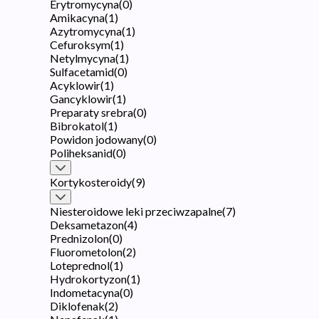
Erytromycyna
(
0
)
Amikacyna
(
1
)
Azytromycyna
(
1
)
Cefuroksym
(
1
)
Netylmycyna
(
1
)
Sulfacetamid
(
0
)
Acyklowir
(
1
)
Gancyklowir
(
1
)
Preparaty srebra
(
0
)
Bibrokatol
(
1
)
Powidon jodowany
(
0
)
Poliheksanid
(
0
)
Kortykosteroidy
(
9
)
Niesteroidowe leki przeciwzapalne
(
7
)
Deksametazon
(
4
)
Prednizolon
(
0
)
Fluorometolon
(
2
)
Loteprednol
(
1
)
Hydrokortyzon
(
1
)
Indometacyna
(
0
)
Diklofenak
(
2
)