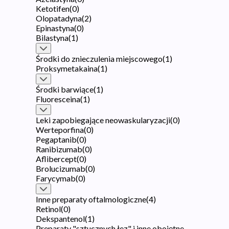
Ketotifen
(
0
)
Olopatadyna
(
2
)
Epinastyna
(
0
)
Bilastyna
(
1
)
Środki do znieczulenia miejscowego
(
1
)
Proksymetakaina
(
1
)
Środki barwiące
(
1
)
Fluoresceina
(
1
)
Leki zapobiegające neowaskularyzacji
(
0
)
Werteporfina
(
0
)
Pegaptanib
(
0
)
Ranibizumab
(
0
)
Aflibercept
(
0
)
Brolucizumab
(
0
)
Farycymab
(
0
)
Inne preparaty oftalmologiczne
(
4
)
Retinol
(
0
)
Dekspantenol
(
1
)
Preparaty "sztucznych łez" i inne obojętne