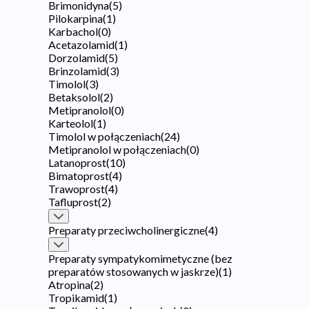
Brimonidyna
(
5
)
Pilokarpina
(
1
)
Karbachol
(
0
)
Acetazolamid
(
1
)
Dorzolamid
(
5
)
Brinzolamid
(
3
)
Timolol
(
3
)
Betaksolol
(
2
)
Metipranolol
(
0
)
Karteolol
(
1
)
Timolol w połączeniach
(
24
)
Metipranolol w połączeniach
(
0
)
Latanoprost
(
10
)
Bimatoprost
(
4
)
Trawoprost
(
4
)
Tafluprost
(
2
)
Preparaty przeciwcholinergiczne
(
4
)
Preparaty sympatykomimetyczne (bez
preparatów stosowanych w jaskrze)
(
1
)
Atropina
(
2
)
Tropikamid
(
1
)