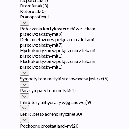
Nepafenak
(
1
)
Bromfenak
(
3
)
Ketorolak
(
0
)
Pranoprofen
(
1
)
Połączenia kortykosteroidów z lekami
przeciwzakaźnymi
(
9
)
Deksametazon w połączeniu z lekami
przeciwzakaźnymi
(
7
)
Hydrokortyzon w połączeniu z lekami
przeciwzakaźnymi
(
1
)
Fludrokortyzon w połączeniu z lekami
przeciwzakaźnymi
(
1
)
Sympatykomimetyki stosowane w jaskrze
(
5
)
Parasympatykomimetyki
(
1
)
Inhibitory anhydrazy węglanowej
(
9
)
Leki &beta;-adrenolityczne
(
30
)
Pochodne prostaglandyny
(
20
)