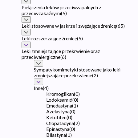
Połączenia leków przeciwzapalnych z
przeciwzakaźnymi
(
9
)
Leki stosowane w jaskrze i zwężające źrenicę
(
65
)
Leki rozszerzające źrenicę
(
5
)
Leki zmniejszające przekrwienie oraz
przeciwalergiczne
(
6
)
Sympatykomimetyki stosowane jako leki
zmniejszające przekrwienie
(
2
)
Inne
(
4
)
Kromoglikan
(
0
)
Lodoksamid
(
0
)
Emedastyna
(
1
)
Azelastyna
(
0
)
Ketotifen
(
0
)
Olopatadyna
(
2
)
Epinastyna
(
0
)
Bilastyna
(
1
)