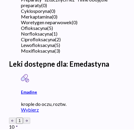
preparaty
(
0
)
Cyklosporyna
(
0
)
Merkaptamina
(
0
)
Woretygen neparwowek
(
0
)
Ofloksacyna
(
5
)
Norfloksacyna
(
1
)
Ciprofloksacyna
(
2
)
Lewofloksacyna
(
5
)
Moxifloksacyna
(
3
)
Leki dostępne dla:
Emedastyna
Emadine
krople do oczu, roztw.
Wybierz
1
10