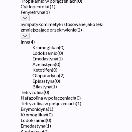
Tropikamid w połączeniach
(
0
)
Cyklopentolat
(
1
)
Fenylefryna
(
1
)
Sympatykomimetyki stosowane jako leki
zmniejszające przekrwienie
(
2
)
Inne
(
4
)
Kromoglikan
(
0
)
Lodoksamid
(
0
)
Emedastyna
(
1
)
Azelastyna
(
0
)
Ketotifen
(
0
)
Olopatadyna
(
2
)
Epinastyna
(
0
)
Bilastyna
(
1
)
Tetryzolina
(
0
)
Nafazolina w połączeniach
(
0
)
Tetryzolina w połączeniach
(
1
)
Brymonidyna
(
1
)
Kromoglikan
(
0
)
Lodoksamid
(
0
)
Emedastyna
(
1
)
Azelastyna
(
0
)