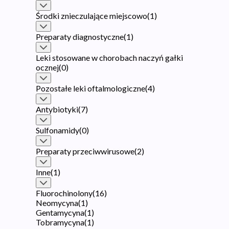
Środki znieczulające miejscowo
(
1
)
Preparaty diagnostyczne
(
1
)
Leki stosowane w chorobach naczyń gałki
ocznej
(
0
)
Pozostałe leki oftalmologiczne
(
4
)
Antybiotyki
(
7
)
Sulfonamidy
(
0
)
Preparaty przeciwwirusowe
(
2
)
Inne
(
1
)
Fluorochinolony
(
16
)
Neomycyna
(
1
)
Gentamycyna
(
1
)
Tobramycyna
(
1
)