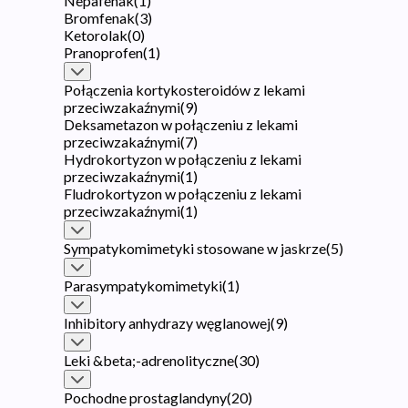
Nepafenak
(
1
)
Bromfenak
(
3
)
Ketorolak
(
0
)
Pranoprofen
(
1
)
Połączenia kortykosteroidów z lekami
przeciwzakaźnymi
(
9
)
Deksametazon w połączeniu z lekami
przeciwzakaźnymi
(
7
)
Hydrokortyzon w połączeniu z lekami
przeciwzakaźnymi
(
1
)
Fludrokortyzon w połączeniu z lekami
przeciwzakaźnymi
(
1
)
Sympatykomimetyki stosowane w jaskrze
(
5
)
Parasympatykomimetyki
(
1
)
Inhibitory anhydrazy węglanowej
(
9
)
Leki &beta;-adrenolityczne
(
30
)
Pochodne prostaglandyny
(
20
)