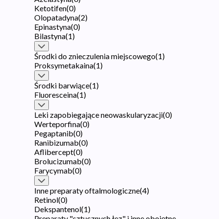
Ketotifen
(
0
)
Olopatadyna
(
2
)
Epinastyna
(
0
)
Bilastyna
(
1
)
Środki do znieczulenia miejscowego
(
1
)
Proksymetakaina
(
1
)
Środki barwiące
(
1
)
Fluoresceina
(
1
)
Leki zapobiegające neowaskularyzacji
(
0
)
Werteporfina
(
0
)
Pegaptanib
(
0
)
Ranibizumab
(
0
)
Aflibercept
(
0
)
Brolucizumab
(
0
)
Farycymab
(
0
)
Inne preparaty oftalmologiczne
(
4
)
Retinol
(
0
)
Dekspantenol
(
1
)
Preparaty "sztucznych łez" i inne obojętne