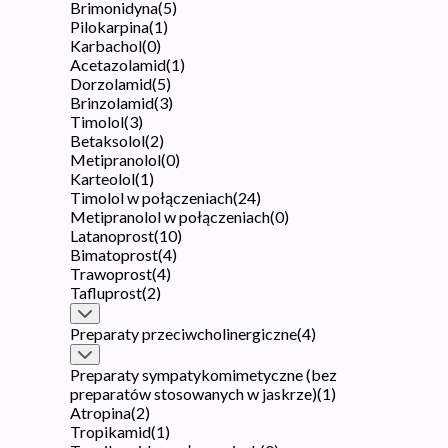
Brimonidyna
(
5
)
Pilokarpina
(
1
)
Karbachol
(
0
)
Acetazolamid
(
1
)
Dorzolamid
(
5
)
Brinzolamid
(
3
)
Timolol
(
3
)
Betaksolol
(
2
)
Metipranolol
(
0
)
Karteolol
(
1
)
Timolol w połączeniach
(
24
)
Metipranolol w połączeniach
(
0
)
Latanoprost
(
10
)
Bimatoprost
(
4
)
Trawoprost
(
4
)
Tafluprost
(
2
)
Preparaty przeciwcholinergiczne
(
4
)
Preparaty sympatykomimetyczne (bez
preparatów stosowanych w jaskrze)
(
1
)
Atropina
(
2
)
Tropikamid
(
1
)