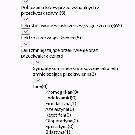
Połączenia leków przeciwzapalnych z
przeciwzakaźnymi
(
9
)
Leki stosowane w jaskrze i zwężające źrenicę
(
65
)
Leki rozszerzające źrenicę
(
5
)
Leki zmniejszające przekrwienie oraz
przeciwalergiczne
(
6
)
Sympatykomimetyki stosowane jako leki
zmniejszające przekrwienie
(
2
)
Inne
(
4
)
Kromoglikan
(
0
)
Lodoksamid
(
0
)
Emedastyna
(
1
)
Azelastyna
(
0
)
Ketotifen
(
0
)
Olopatadyna
(
2
)
Epinastyna
(
0
)
Bilastyna
(
1
)