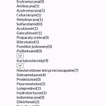
Erytromycyna
(
0
)
Amikacyna
(
1
)
Azytromycyna
(
1
)
Cefuroksym
(
1
)
Netylmycyna
(
1
)
Sulfacetamid
(
0
)
Acyklowir
(
1
)
Gancyklowir
(
1
)
Preparaty srebra
(
0
)
Bibrokatol
(
1
)
Powidon jodowany
(
0
)
Poliheksanid
(
0
)
Kortykosteroidy
(
9
)
Niesteroidowe leki przeciwzapalne
(
7
)
Deksametazon
(
4
)
Prednizolon
(
0
)
Fluorometolon
(
2
)
Loteprednol
(
1
)
Hydrokortyzon
(
1
)
Indometacyna
(
0
)
Diklofenak
(
2
)