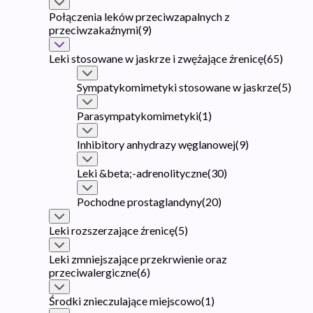
Połączenia leków przeciwzapalnych z
przeciwzakaźnymi
(
9
)
Leki stosowane w jaskrze i zwężające źrenicę
(
65
)
Sympatykomimetyki stosowane w jaskrze
(
5
)
Parasympatykomimetyki
(
1
)
Inhibitory anhydrazy węglanowej
(
9
)
Leki &beta;-adrenolityczne
(
30
)
Pochodne prostaglandyny
(
20
)
Leki rozszerzające źrenicę
(
5
)
Leki zmniejszające przekrwienie oraz
przeciwalergiczne
(
6
)
Środki znieczulające miejscowo
(
1
)