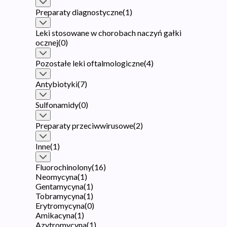
Preparaty diagnostyczne
(
1
)
Leki stosowane w chorobach naczyń gałki
ocznej
(
0
)
Pozostałe leki oftalmologiczne
(
4
)
Antybiotyki
(
7
)
Sulfonamidy
(
0
)
Preparaty przeciwwirusowe
(
2
)
Inne
(
1
)
Fluorochinolony
(
16
)
Neomycyna
(
1
)
Gentamycyna
(
1
)
Tobramycyna
(
1
)
Erytromycyna
(
0
)
Amikacyna
(
1
)
Azytromycyna
(
1
)