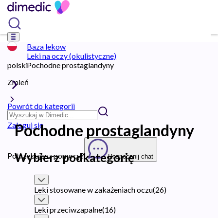
Baza lekow
Leki na oczy (okulistyczne)
polski
Pochodne prostaglandyny
Zmień
Powrót do kategorii
Zaloguj się
Pochodne prostaglandyny
Wybierz podkategorię
Potrzebujesz pomocy?
Rozpocznij chat
Leki stosowane w zakażeniach oczu
(
26
)
Leki przeciwzapalne
(
16
)