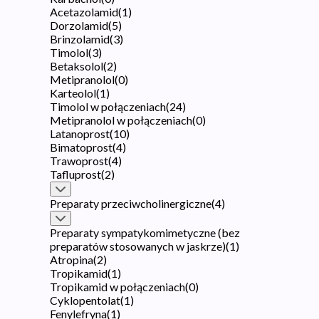
Acetazolamid
(
1
)
Dorzolamid
(
5
)
Brinzolamid
(
3
)
Timolol
(
3
)
Betaksolol
(
2
)
Metipranolol
(
0
)
Karteolol
(
1
)
Timolol w połączeniach
(
24
)
Metipranolol w połączeniach
(
0
)
Latanoprost
(
10
)
Bimatoprost
(
4
)
Trawoprost
(
4
)
Tafluprost
(
2
)
Preparaty przeciwcholinergiczne
(
4
)
Preparaty sympatykomimetyczne (bez
preparatów stosowanych w jaskrze)
(
1
)
Atropina
(
2
)
Tropikamid
(
1
)
Tropikamid w połączeniach
(
0
)
Cyklopentolat
(
1
)
Fenylefryna
(
1
)