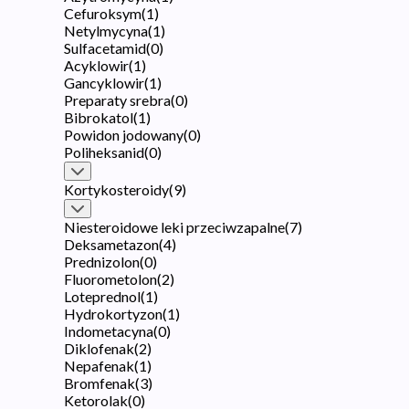
Cefuroksym
(
1
)
Netylmycyna
(
1
)
Sulfacetamid
(
0
)
Acyklowir
(
1
)
Gancyklowir
(
1
)
Preparaty srebra
(
0
)
Bibrokatol
(
1
)
Powidon jodowany
(
0
)
Poliheksanid
(
0
)
Kortykosteroidy
(
9
)
Niesteroidowe leki przeciwzapalne
(
7
)
Deksametazon
(
4
)
Prednizolon
(
0
)
Fluorometolon
(
2
)
Loteprednol
(
1
)
Hydrokortyzon
(
1
)
Indometacyna
(
0
)
Diklofenak
(
2
)
Nepafenak
(
1
)
Bromfenak
(
3
)
Ketorolak
(
0
)