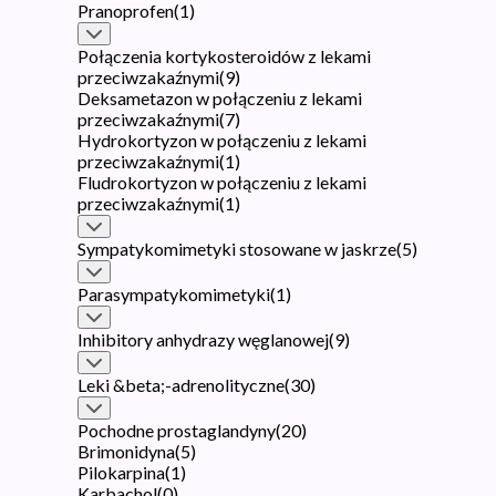
Pranoprofen
(
1
)
Połączenia kortykosteroidów z lekami
przeciwzakaźnymi
(
9
)
Deksametazon w połączeniu z lekami
przeciwzakaźnymi
(
7
)
Hydrokortyzon w połączeniu z lekami
przeciwzakaźnymi
(
1
)
Fludrokortyzon w połączeniu z lekami
przeciwzakaźnymi
(
1
)
Sympatykomimetyki stosowane w jaskrze
(
5
)
Parasympatykomimetyki
(
1
)
Inhibitory anhydrazy węglanowej
(
9
)
Leki &beta;-adrenolityczne
(
30
)
Pochodne prostaglandyny
(
20
)
Brimonidyna
(
5
)
Pilokarpina
(
1
)
Karbachol
(
0
)