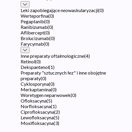
Leki zapobiegające neowaskularyzacji
(
0
)
Werteporfina
(
0
)
Pegaptanib
(
0
)
Ranibizumab
(
0
)
Aflibercept
(
0
)
Brolucizumab
(
0
)
Farycymab
(
0
)
Inne preparaty oftalmologiczne
(
4
)
Retinol
(
0
)
Dekspantenol
(
1
)
Preparaty "sztucznych łez" i inne obojętne
preparaty
(
0
)
Cyklosporyna
(
0
)
Merkaptamina
(
0
)
Woretygen neparwowek
(
0
)
Ofloksacyna
(
5
)
Norfloksacyna
(
1
)
Ciprofloksacyna
(
2
)
Lewofloksacyna
(
5
)
Moxifloksacyna
(
3
)