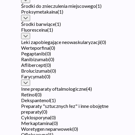
Środki do znieczulenia miejscowego
(
1
)
Proksymetakaina
(
1
)
Środki barwiące
(
1
)
Fluoresceina
(
1
)
Leki zapobiegające neowaskularyzacji
(
0
)
Werteporfina
(
0
)
Pegaptanib
(
0
)
Ranibizumab
(
0
)
Aflibercept
(
0
)
Brolucizumab
(
0
)
Farycymab
(
0
)
Inne preparaty oftalmologiczne
(
4
)
Retinol
(
0
)
Dekspantenol
(
1
)
Preparaty "sztucznych łez" i inne obojętne
preparaty
(
0
)
Cyklosporyna
(
0
)
Merkaptamina
(
0
)
Woretygen neparwowek
(
0
)
Ofloksacyna
(
5
)