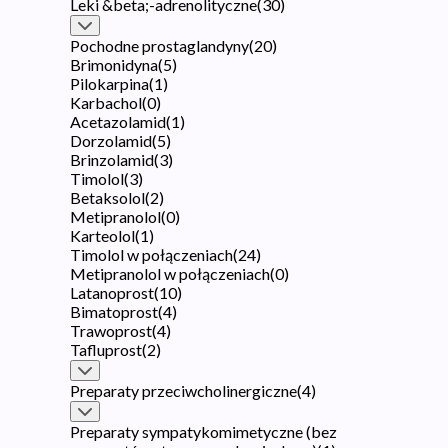
Leki &beta;-adrenolityczne
(
30
)
Pochodne prostaglandyny
(
20
)
Brimonidyna
(
5
)
Pilokarpina
(
1
)
Karbachol
(
0
)
Acetazolamid
(
1
)
Dorzolamid
(
5
)
Brinzolamid
(
3
)
Timolol
(
3
)
Betaksolol
(
2
)
Metipranolol
(
0
)
Karteolol
(
1
)
Timolol w połączeniach
(
24
)
Metipranolol w połączeniach
(
0
)
Latanoprost
(
10
)
Bimatoprost
(
4
)
Trawoprost
(
4
)
Tafluprost
(
2
)
Preparaty przeciwcholinergiczne
(
4
)
Preparaty sympatykomimetyczne (bez