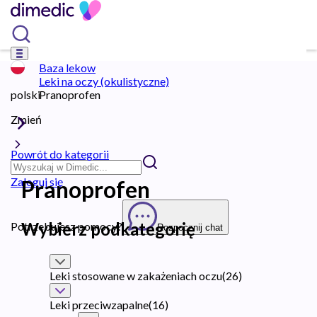
Baza lekow
Leki na oczy (okulistyczne)
polski
Pranoprofen
Zmień
Powrót do kategorii
Zaloguj się
Pranoprofen
Wybierz podkategorię
Potrzebujesz pomocy?
Rozpocznij chat
Leki stosowane w zakażeniach oczu
(
26
)
Leki przeciwzapalne
(
16
)