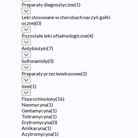
Preparaty diagnostyczne
(
1
)
Leki stosowane w chorobach naczyń gałki
ocznej
(
0
)
Pozostałe leki oftalmologiczne
(
4
)
Antybiotyki
(
7
)
Sulfonamidy
(
0
)
Preparaty przeciwwirusowe
(
2
)
Inne
(
1
)
Fluorochinolony
(
16
)
Neomycyna
(
1
)
Gentamycyna
(
1
)
Tobramycyna
(
1
)
Erytromycyna
(
0
)
Amikacyna
(
1
)
Azytromycyna
(
1
)