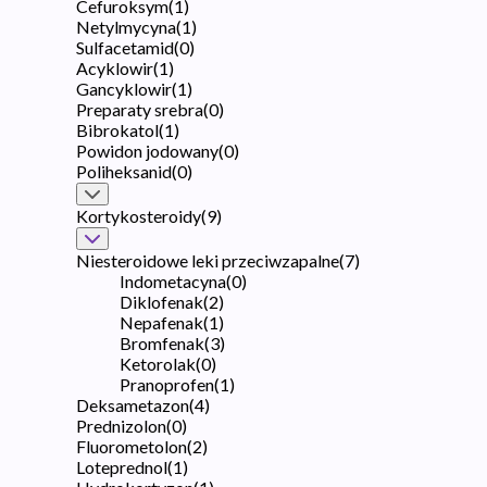
Cefuroksym
(
1
)
Netylmycyna
(
1
)
Sulfacetamid
(
0
)
Acyklowir
(
1
)
Gancyklowir
(
1
)
Preparaty srebra
(
0
)
Bibrokatol
(
1
)
Powidon jodowany
(
0
)
Poliheksanid
(
0
)
Kortykosteroidy
(
9
)
Niesteroidowe leki przeciwzapalne
(
7
)
Indometacyna
(
0
)
Diklofenak
(
2
)
Nepafenak
(
1
)
Bromfenak
(
3
)
Ketorolak
(
0
)
Pranoprofen
(
1
)
Deksametazon
(
4
)
Prednizolon
(
0
)
Fluorometolon
(
2
)
Loteprednol
(
1
)