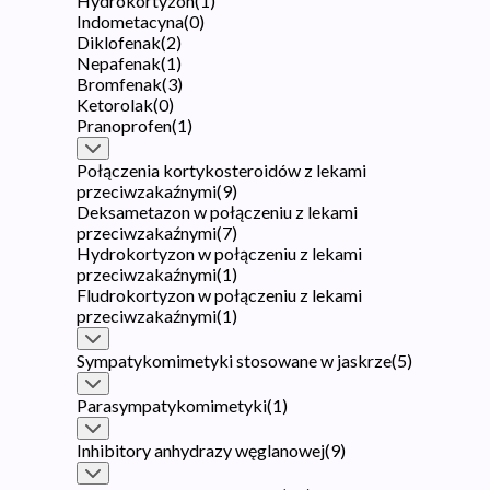
Hydrokortyzon
(
1
)
Indometacyna
(
0
)
Diklofenak
(
2
)
Nepafenak
(
1
)
Bromfenak
(
3
)
Ketorolak
(
0
)
Pranoprofen
(
1
)
Połączenia kortykosteroidów z lekami
przeciwzakaźnymi
(
9
)
Deksametazon w połączeniu z lekami
przeciwzakaźnymi
(
7
)
Hydrokortyzon w połączeniu z lekami
przeciwzakaźnymi
(
1
)
Fludrokortyzon w połączeniu z lekami
przeciwzakaźnymi
(
1
)
Sympatykomimetyki stosowane w jaskrze
(
5
)
Parasympatykomimetyki
(
1
)
Inhibitory anhydrazy węglanowej
(
9
)