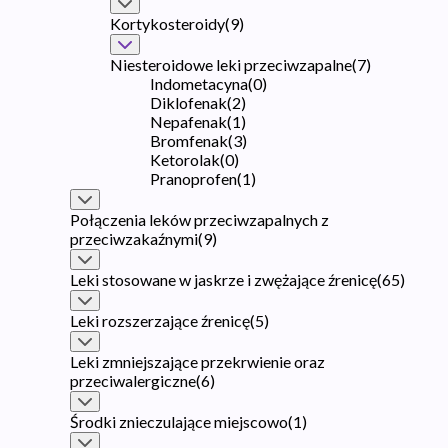
Kortykosteroidy
(
9
)
Niesteroidowe leki przeciwzapalne
(
7
)
Indometacyna
(
0
)
Diklofenak
(
2
)
Nepafenak
(
1
)
Bromfenak
(
3
)
Ketorolak
(
0
)
Pranoprofen
(
1
)
Połączenia leków przeciwzapalnych z
przeciwzakaźnymi
(
9
)
Leki stosowane w jaskrze i zwężające źrenicę
(
65
)
Leki rozszerzające źrenicę
(
5
)
Leki zmniejszające przekrwienie oraz
przeciwalergiczne
(
6
)
Środki znieczulające miejscowo
(
1
)