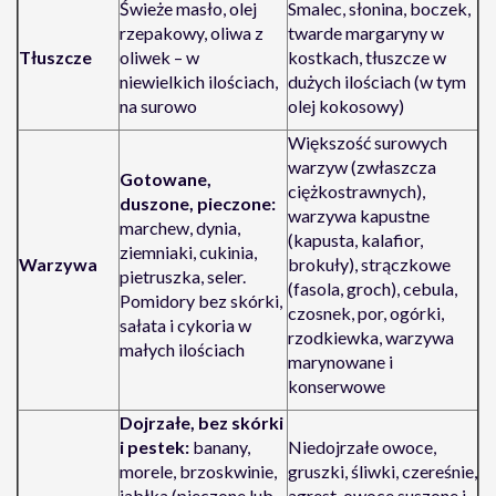
Świeże masło, olej
Smalec, słonina, boczek,
rzepakowy, oliwa z
twarde margaryny w
Tłuszcze
oliwek – w
kostkach, tłuszcze w
niewielkich ilościach,
dużych ilościach (w tym
na surowo
olej kokosowy)
Większość surowych
warzyw (zwłaszcza
Gotowane,
ciężkostrawnych),
duszone, pieczone:
warzywa kapustne
marchew, dynia,
(kapusta, kalafior,
ziemniaki, cukinia,
Warzywa
brokuły), strączkowe
pietruszka, seler.
(fasola, groch), cebula,
Pomidory bez skórki,
czosnek, por, ogórki,
sałata i cykoria w
rzodkiewka, warzywa
małych ilościach
marynowane i
konserwowe
Dojrzałe, bez skórki
i pestek:
banany,
Niedojrzałe owoce,
morele, brzoskwinie,
gruszki, śliwki, czereśnie,
jabłka (pieczone lub
agrest, owoce suszone i