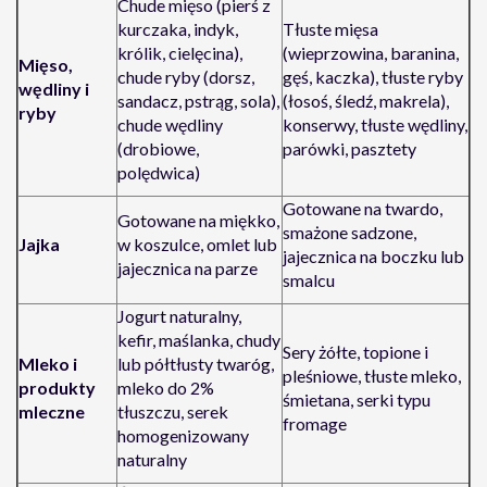
Chude mięso (pierś z
kurczaka, indyk,
Tłuste mięsa
królik, cielęcina),
(wieprzowina, baranina,
Mięso,
chude ryby (dorsz,
gęś, kaczka), tłuste ryby
wędliny i
sandacz, pstrąg, sola),
(łosoś, śledź, makrela),
ryby
chude wędliny
konserwy, tłuste wędliny,
(drobiowe,
parówki, pasztety
polędwica)
Gotowane na twardo,
Gotowane na miękko,
smażone sadzone,
Jajka
w koszulce, omlet lub
jajecznica na boczku lub
jajecznica na parze
smalcu
Jogurt naturalny,
kefir, maślanka, chudy
Sery żółte, topione i
Mleko i
lub półtłusty twaróg,
pleśniowe, tłuste mleko,
produkty
mleko do 2%
śmietana, serki typu
mleczne
tłuszczu, serek
fromage
homogenizowany
naturalny