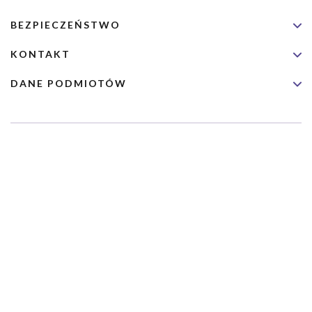
BEZPIECZEŃSTWO
KONTAKT
DANE PODMIOTÓW
Usługa nie jest przeznaczona dla nagłych przypadków medycznych.
Wybrane usługi realizowane są we współpracy z Narodowym
Funduszem Zdrowia (NFZ)
Copyrights 2026 Dimedic Ltd
Partnerzy Serwisu