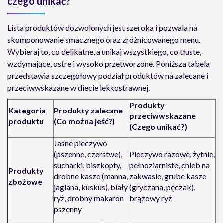
czego unikać?
Lista produktów dozwolonych jest szeroka i pozwala na
skomponowanie smacznego oraz zróżnicowanego menu.
Wybieraj to, co delikatne, a unikaj wszystkiego, co tłuste,
wzdymające, ostre i wysoko przetworzone. Poniższa tabela
przedstawia szczegółowy podział produktów na zalecane i
przeciwwskazane w diecie lekkostrawnej.
Produkty
Kategoria
Produkty zalecane
przeciwwskazane
produktu
(Co można jeść?)
(Czego unikać?)
Jasne pieczywo
(pszenne, czerstwe),
Pieczywo razowe, żytnie,
sucharki, biszkopty,
pełnoziarniste, chleb na
Produkty
drobne kasze (manna,
zakwasie, grube kasze
zbożowe
jaglana, kuskus), biały
(gryczana, pęczak),
ryż, drobny makaron
brązowy ryż
pszenny