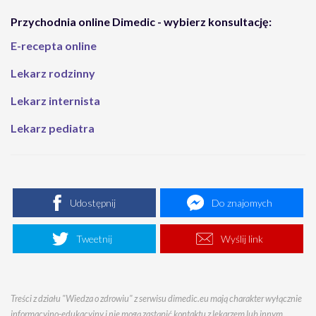
Przychodnia online Dimedic - wybierz konsultację:
E-recepta online
Lekarz rodzinny
Lekarz internista
Lekarz pediatra
Udostępnij
Do znajomych
Tweetnij
Wyślij link
Treści z działu "Wiedza o zdrowiu" z serwisu dimedic.eu mają charakter wyłącznie
informacyjno-edukacyjny i nie mogą zastąpić kontaktu z lekarzem lub innym