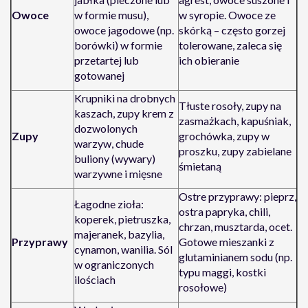
Owoce
w formie musu),
w syropie. Owoce ze
owoce jagodowe (np.
skórką – często gorzej
borówki) w formie
tolerowane, zaleca się
przetartej lub
ich obieranie
gotowanej
Krupniki na drobnych
Tłuste rosoły, zupy na
kaszach, zupy krem z
zasmażkach, kapuśniak,
dozwolonych
Zupy
grochówka, zupy w
warzyw, chude
proszku, zupy zabielane
buliony (wywary)
śmietaną
warzywne i mięsne
Ostre przyprawy: pieprz,
Łagodne zioła:
ostra papryka, chili,
koperek, pietruszka,
chrzan, musztarda, ocet.
majeranek, bazylia,
Przyprawy
Gotowe mieszanki z
cynamon, wanilia. Sól
glutaminianem sodu (np.
w ograniczonych
typu maggi, kostki
ilościach
rosołowe)