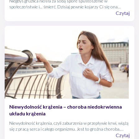
Niegdyś gruźlica niosła za sobą spore spustoszenie w
społeczeństwie i... śmierć. Dzisiaj pewnie kojarzy Ci się ona
głównie ze szkolnymi lekturami i chorobami opisywanymi w
Czytaj
literaturze okresu Młodej Polski czy dwudziestolecia
międzywojennego. Jeśli jednak myślisz, że nie możesz spotkać się
z nią na co dzień... to niestety, nie masz racji.
Niewydolność krążenia – choroba niedokrwienna
układu krążenia
Niewydolność krążenia, czyli zaburzenia w przepływie krwi, wiążą
się z pracą serca i całego organizmu. Jest to groźna choroba,
która nieleczona, może nieść za sobą śmiertelne konsekwencje.
Czytaj