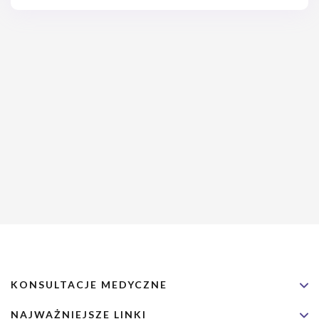
Zatem, jak rozpoznać niewydolność krążenia, żeby szybko
wdrożyć leczenie? Czym różni się ostra niewydolność krążenia od
jej przewlekłej postaci?
KONSULTACJE MEDYCZNE
NAJWAŻNIEJSZE LINKI