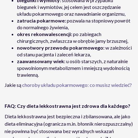
biegunki i wymioty:
stosowana w przypadku
biegunek i wymiotów, jej celem jest oszczędzanie
układu pokarmowego oraz nawadnianie organizmu,
zatrucia pokarmowe:
pozwala na stopniowy powrót
do normalnego żywienia,
okres rekonwalescencji:
po zabiegach
chirurgicznych, zwłaszcza w obrębie jamy brzusznej,
nowotwory przewodu pokarmowego:
w zależności
od stanu pacjenta i zaleceń lekarza,
zaawansowany wiek:
u osób starszych, z naturalnie
spowolnionym metabolizmem i mniejszą wydolnością
trawienną.
Jakie są
choroby układu pokarmowego: co musisz wiedzieć?
FAQ: Czy dieta lekkostrawna jest zdrowa dla każdego?
Dieta lekkostrawna jest bezpieczna i zbilansowana, ale jako
dieta eliminacyjna (ogranicza m.in. błonnik nierozpuszczalny)
nie powinna być stosowana bez wyraźnych wskazań