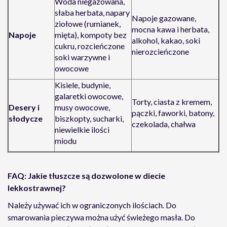
Woda niegazowana,
słaba herbata, napary
Napoje gazowane,
ziołowe (rumianek,
mocna kawa i herbata,
Napoje
mięta), kompoty bez
alkohol, kakao, soki
cukru, rozcieńczone
nierozcieńczone
soki warzywne i
owocowe
Kisiele, budynie,
galaretki owocowe,
Torty, ciasta z kremem,
Desery i
musy owocowe,
pączki, faworki, batony,
słodycze
biszkopty, sucharki,
czekolada, chałwa
niewielkie ilości
miodu
FAQ: Jakie tłuszcze są dozwolone w diecie
lekkostrawnej?
Należy używać ich w ograniczonych ilościach. Do
smarowania pieczywa można użyć świeżego masła. Do