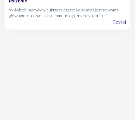
leczenie
W świecie medycyny cukrzyca często kojarzona jest z dwoma
głównymi obliczami: autoimmunologicznym typem 1 oraz
metabolicznym typem 2. Istnieje jednak postać choroby, która
Czytaj
wymyka się tym prostym podziałom. Cukrzyca MODY (Maturity
Onset Diabetes of the Young) to rzadka, monogenowa forma
cukrzycy, która dotyczy około 1-5% wszystkich przypadków tej
choroby.