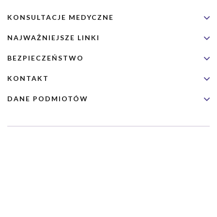
KONSULTACJE MEDYCZNE
NAJWAŻNIEJSZE LINKI
BEZPIECZEŃSTWO
KONTAKT
DANE PODMIOTÓW
Usługa nie jest przeznaczona dla nagłych przypadków medycznych.
Wybrane usługi realizowane są we współpracy z Narodowym
Funduszem Zdrowia (NFZ)