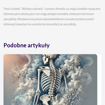
Treści z działu "Wiedza o zdrowiu" z serwisu dimedic.eu mają charakter wyłącznie
informacyjno-edukacyjny i nie mogą zastąpić kontaktu z lekarzem lub innym
specjalistą. Wydawca nie ponosi odpowiedzialności za wykorzystanie porad i
informacji zawartych w serwisie bez konsultacji ze specjalistą.
Podobne artykuły