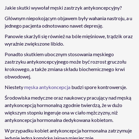
Jakie skutki wywołał męski zastrzyk antykoncepcyjny?
Głównym niepokojącym objawem były wahania nastroju, a u
jednego pacjenta odnotowano nawet depresję.
Panowie skarżyli się również na bóle mięśniowe, trądzik oraz
wyraźnie zwiększone libido.
Ponadto skutkiem ubocznym stosowania męskiego
zastrzyku antykoncepcyjnego może być rozrost gruczołu
krokowego, a także zmiana składu biochemicznego krwi
obwodowej.
Niestety
męska antykoncepcja
budzi spore kontrowersje.
Środowiska medyczne oraz naukowcy pracujący nad męską
antykoncepcją hormonalną zgodnie twierdzą, że w dużo
większym stopniu ingeruje ona w ciało mężczyzny, niż
antykoncepcja hormonalna dedykowana kobietom.
W przypadku kobiet antykoncepcja hormonalna zatrzymuje
jedynie jedną komórkę jajową miesięcznie.