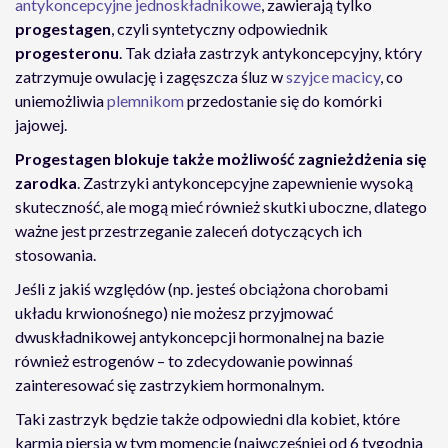
antykoncepcyjne jednoskładnikowe
, zawierają tylko
progestagen
, czyli syntetyczny odpowiednik
progesteronu
. Tak działa zastrzyk antykoncepcyjny, który
zatrzymuje owulację i zagęszcza śluz w
szyjce macicy
, co
uniemożliwia
plemnikom
przedostanie się do komórki
jajowej.
Progestagen blokuje także możliwość zagnieżdżenia się
zarodka
. Zastrzyki antykoncepcyjne zapewnienie wysoką
skuteczność, ale mogą mieć również skutki uboczne, dlatego
ważne jest przestrzeganie zaleceń dotyczących ich
stosowania.
Jeśli z jakiś względów (np. jesteś obciążona chorobami
układu krwionośnego) nie możesz przyjmować
dwuskładnikowej antykoncepcji hormonalnej na bazie
również estrogenów – to zdecydowanie powinnaś
zainteresować się zastrzykiem hormonalnym.
Taki zastrzyk będzie także odpowiedni dla kobiet, które
karmią piersią w tym momencie (najwcześniej od 6 tygodnia