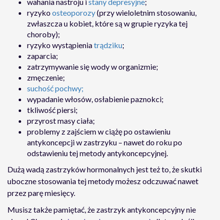
wahania nastroju i
stany depresyjne
;
ryzyko
osteoporozy
(przy wieloletnim stosowaniu,
zwłaszcza u kobiet, które są w grupie ryzyka tej
choroby);
ryzyko wystąpienia
trądziku
;
zaparcia;
zatrzymywanie się wody w organizmie;
zmęczenie;
suchość pochwy;
wypadanie włosów, osłabienie paznokci;
tkliwość piersi;
przyrost masy ciała;
problemy z zajściem w ciążę po ostawieniu
antykoncepcji w zastrzyku – nawet do roku po
odstawieniu tej metody antykoncepcyjnej.
Dużą wadą zastrzyków hormonalnych jest też to, że skutki
uboczne stosowania tej metody możesz odczuwać nawet
przez parę miesięcy.
Musisz także pamiętać, że zastrzyk antykoncepcyjny nie