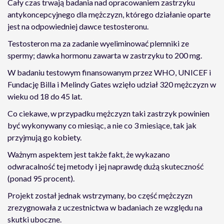
Cały czas trwają badania nad opracowaniem zastrzyku
antykoncepcyjnego dla mężczyzn, którego działanie oparte
jest na odpowiedniej dawce testosteronu.
Testosteron ma za zadanie wyeliminować plemniki ze
spermy; dawka hormonu zawarta w zastrzyku to 200 mg.
W badaniu testowym finansowanym przez WHO, UNICEF i
Fundację Billa i Melindy Gates wzięło udział 320 mężczyzn w
wieku od 18 do 45 lat.
Co ciekawe, w przypadku mężczyzn taki zastrzyk powinien
być wykonywany co miesiąc, a nie co 3 miesiące, tak jak
przyjmują go kobiety.
Ważnym aspektem jest także fakt, że wykazano
odwracalność tej metody i jej naprawdę dużą skuteczność
(ponad 95 procent).
Projekt został jednak wstrzymany, bo część mężczyzn
zrezygnowała z uczestnictwa w badaniach ze względu na
skutki uboczne.