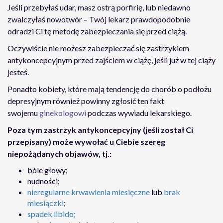
Jeśli przebyłaś udar, masz ostrą porfirię, lub niedawno
zwalczyłaś nowotwór – Twój lekarz prawdopodobnie
odradzi Ci tę metodę zabezpieczania się przed ciążą.
Oczywiście nie możesz zabezpieczać się zastrzykiem
antykoncepcyjnym przed zajściem w ciążę, jeśli już w tej ciąży
jesteś.
Ponadto kobiety, które mają tendencję do chorób o podłożu
depresyjnym również powinny zgłosić ten fakt
swojemu
ginekologowi
podczas wywiadu lekarskiego.
Poza tym zastrzyk antykoncepcyjny (jeśli został Ci
przepisany) może wywołać u Ciebie szereg
niepożądanych objawów, tj.:
bóle głowy;
nudności;
nieregularne krwawienia miesięczne
lub
brak
miesiączki
;
spadek libido;