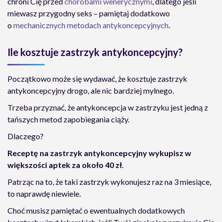
chroni Cię przed
chorobami wenerycznymi
, dlatego jeśli
miewasz przygodny seks – pamiętaj dodatkowo
o
mechanicznych metodach antykoncepcyjnych
.
Ile kosztuje zastrzyk antykoncepcyjny?
Początkowo może się wydawać, że kosztuje zastrzyk
antykoncepcyjny drogo, ale nic bardziej mylnego.
Trzeba przyznać, że antykoncepcja w zastrzyku jest jedną z
tańszych metod zapobiegania ciąży.
Dlaczego?
Receptę na zastrzyk antykoncepcyjny wykupisz w
większości aptek za około 40 zł
.
Patrząc na to, że taki zastrzyk wykonujesz raz na 3 miesiące,
to naprawdę niewiele.
Choć musisz pamiętać o ewentualnych dodatkowych