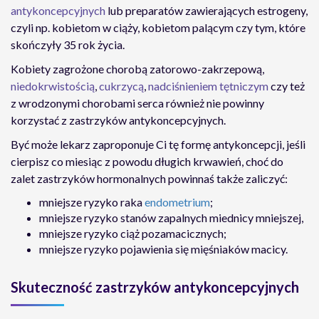
antykoncepcyjnych
lub preparatów zawierających estrogeny,
czyli np. kobietom w ciąży, kobietom palącym czy tym, które
skończyły 35 rok życia.
Kobiety zagrożone chorobą zatorowo-zakrzepową,
niedokrwistością
,
cukrzycą
,
nadciśnieniem tętniczym
czy też
z wrodzonymi chorobami serca również nie powinny
korzystać z zastrzyków antykoncepcyjnych.
Być może lekarz zaproponuje Ci tę formę antykoncepcji, jeśli
cierpisz co miesiąc z powodu długich krwawień, choć do
zalet zastrzyków hormonalnych powinnaś także zaliczyć:
mniejsze ryzyko raka
endometrium
;
mniejsze ryzyko stanów zapalnych miednicy mniejszej,
mniejsze ryzyko ciąż pozamacicznych;
mniejsze ryzyko pojawienia się mięśniaków macicy.
Skuteczność zastrzyków antykoncepcyjnych