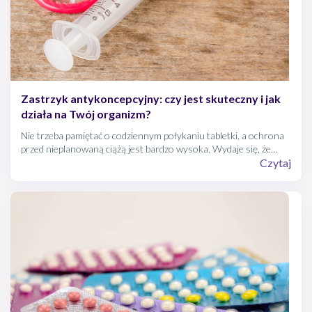
Zastrzyk antykoncepcyjny: czy jest skuteczny i jak
działa na Twój organizm?
Nie trzeba pamiętać o codziennym połykaniu tabletki, a ochrona
przed nieplanowaną ciążą jest bardzo wysoka. Wydaje się, że
zastrzyki hormonalne mają same zalety. Tak niestety nie jest,
Czytaj
znajdzie się też kilka wad tej nowoczesnej metody
antykoncepcyjnej.