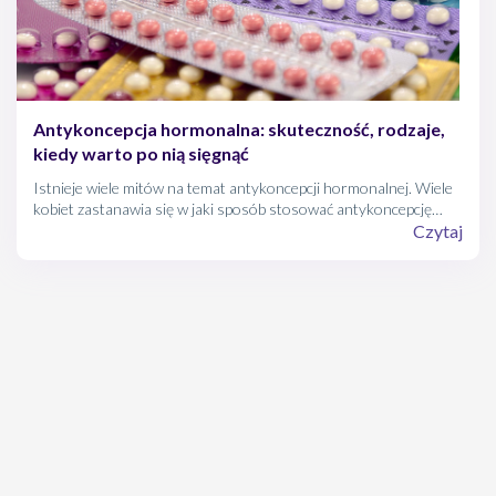
Antykoncepcja hormonalna: skuteczność, rodzaje,
kiedy warto po nią sięgnąć
Istnieje wiele mitów na temat antykoncepcji hormonalnej. Wiele
kobiet zastanawia się w jaki sposób stosować antykoncepcję
hormonalną, aby była jak najbardziej skuteczna? Czym różnią się
Czytaj
poszczególne preparaty? Czy coś może osłabiać działanie
antykoncepcji hormonalnej? Ostateczne odpowiedzi na te
pytania otrzymamy od naszego lekarza, ale wcześniej warto
zapoznać się z kilkoma ważnymi informacjami na temat
antykoncepcji.