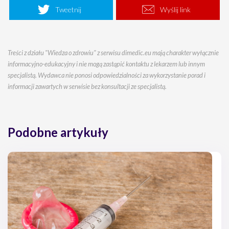
Tweetnij
Wyślij link
Treści z działu "Wiedza o zdrowiu" z serwisu dimedic.eu mają charakter wyłącznie
informacyjno-edukacyjny i nie mogą zastąpić kontaktu z lekarzem lub innym
specjalistą. Wydawca nie ponosi odpowiedzialności za wykorzystanie porad i
informacji zawartych w serwisie bez konsultacji ze specjalistą.
Podobne artykuły