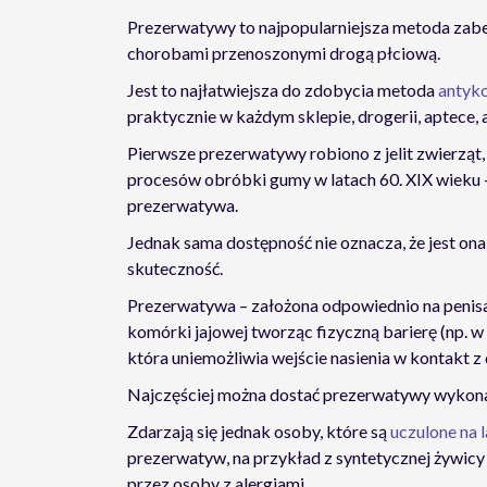
Prezerwatywy to najpopularniejsza metoda zabez
chorobami przenoszonymi drogą płciową.
Jest to najłatwiejsza do zdobycia metoda
antyko
praktycznie w każdym sklepie, drogerii, aptece, 
Pierwsze prezerwatywy robiono z jelit zwierząt,
procesów obróbki gumy w latach 60. XIX wieku
prezerwatywa.
Jednak sama dostępność nie oznacza, że jest ona
skuteczność.
Prezerwatywa – założona odpowiednio na penis
komórki jajowej tworząc fizyczną barierę (np. w 
która uniemożliwia wejście nasienia w kontakt z
Najczęściej można dostać prezerwatywy wykonan
Zdarzają się jednak osoby, które są
uczulone na 
prezerwatyw, na przykład z syntetycznej żywicy
przez osoby z alergiami.