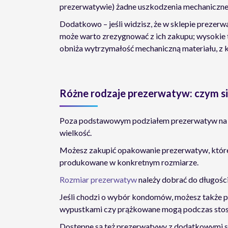
prezerwatywie) żadne uszkodzenia mechaniczne 
Dodatkowo – jeśli widzisz, że w sklepie prezer
może warto zrezygnować z ich zakupu; wysokie 
obniża wytrzymałość mechaniczną materiału, z 
Różne rodzaje prezerwatyw: czym się
Poza podstawowym podziałem prezerwatyw na dam
wielkość.
Możesz zakupić opakowanie prezerwatyw, które b
produkowane w konkretnym rozmiarze.
Rozmiar prezerwatyw
należy dobrać do długości
Jeśli chodzi o wybór kondomów, możesz także pr
wypustkami czy prążkowane mogą podczas stos
Dostępne są też prezerwatywy z dodatkowymi 