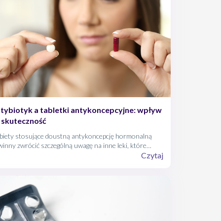
tybiotyk a tabletki antykoncepcyjne: wpływ
 skuteczność
biety stosujące doustną antykoncepcję hormonalną
inny zwrócić szczególną uwagę na inne leki, które
zyjmują w tym samym czasie. Wiele z nich może bowiem
Czytaj
ć wpływ na skuteczność pigułek. Wśród nich są
nież antybiotyki.