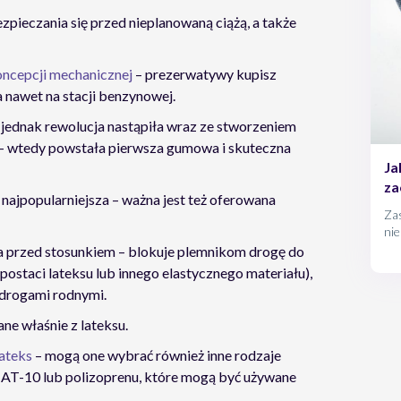
pieczania się przed nieplanowaną ciążą, a także
ncepcji mechanicznej
– prezerwatywy kupisz
a nawet na stacji benzynowej.
 jednak rewolucja nastąpiła wraz ze stworzeniem
 – wtedy powstała pierwsza gumowa i skuteczna
Ja
za
 najpopularniejsza – ważna jest też oferowana
Zas
nie
wyk
a przed stosunkiem – blokuje plemnikom drogę do
cią
postaci lateksu lub innego elastycznego materiału),
 drogami rodnymi.
e właśnie z lateksu.
lateks
– mogą one wybrać również inne rodzaje
 AT-10 lub polizoprenu, które mogą być używane