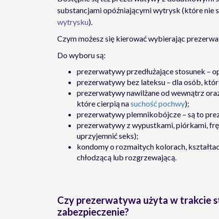
substancjami opóźniającymi wytrysk (które nie s
wytrysku
).
Czym możesz się kierować wybierając prezerw
Do wyboru są:
prezerwatywy przedłużające stosunek – op
prezerwatywy bez lateksu – dla osób, któr
prezerwatywy nawilżane od wewnątrz oraz
które cierpią na
suchość pochwy
);
prezerwatywy plemnikobójcze – są to pr
prezerwatywy z wypustkami, piórkami, fr
uprzyjemnić seks);
kondomy o rozmaitych kolorach, kształtac
chłodzącą lub rozgrzewającą.
Czy prezerwatywa użyta w trakcie s
zabezpieczenie?