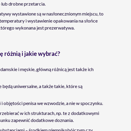
lub drobne przetarcia.
watywy wystawione są w nasłonecznionym miejscu, to
temperatury i wystawienie opakowania na słońce
którego wykonana jest prezerwatywa.
 różnią i jakie wybrać?
skie i męskie, główną różnicą jest także ich
ędą uniwersalne, a także takie, które są
 i objętości penisa we wzwodzie, a nie w spoczynku.
zebierać w ich strukturach, np. te z dodatkowymi
unku zapewnić dodatkowe doznania.
substancjami – środkiem plemnikobójczym czy