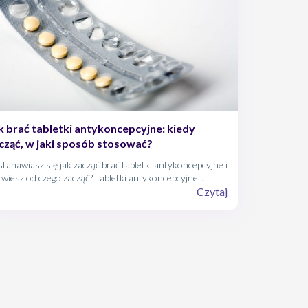
k brać tabletki antykoncepcyjne: kiedy
cząć, w jaki sposób stosować?
tanawiasz się jak zacząć brać tabletki antykoncepcyjne i
 wiesz od czego zacząć? Tabletki antykoncepcyjne
azują aż 99% skuteczność w zapobieganiu niechcianej
Czytaj
ży – między innymi dlatego to tak popularna metoda.