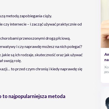
szą metodą zapobiegania ciąży.
e czy internecie – i zacząć używać praktycznie od
a chorobami przenoszonymi drogą płciową.
zerwatywy i czy naprawdę możesz na nich polegać?
An
 jakie są ich rodzaje, skuteczność oraz jak używać
na
ł swoją rolę.
Ko
kazji… to przed czym chronią i kiedy naprawdę się
pow
pr
mie
rów
o to najpopularniejsza metoda