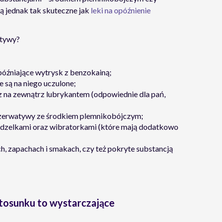
ą jednak tak skuteczne jak
leki na opóźnienie
atywy?
óźniające wytrysk z benzokainą;
e są na niego uczulone;
 na zewnątrz lubrykantem (odpowiednie dla pań,
ezerwatywy ze środkiem plemnikobójczym;
ędzelkami oraz wibratorkami (które mają dodatkowo
h, zapachach i smakach, czy też pokryte substancją
tosunku to wystarczające