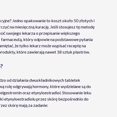
pcyjne? Jedno opakowanie to koszt około 50 złotych i
czyć na miesięczną kurację. Jeśli stosujesz tę metodę
sić swojego lekarza o przepisanie większego
z farmaceutą, który odpowie na podstawowe pytania
miętać, że tylko lekarz może wypisać receptę na
rodukty, które zawierają nawet 18 sztuk plastrów.
e?
ardzo od działania dwuskładnikowych tabletek
ą rolę odgrywają hormony, które wydzielane są do
relgestromin oraz etynyloestradiol. Stosowanie leku
ki etynyloestradiolu przez skórę bezpośrednio do
rzez skórę mają za zadanie: