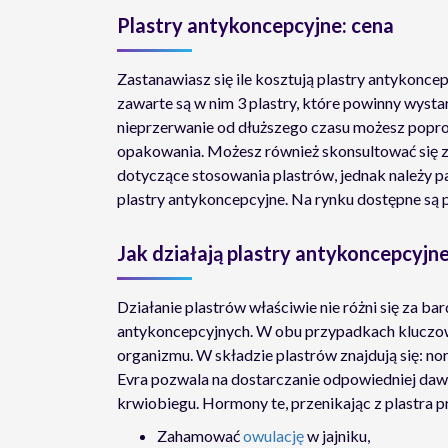
Plastry antykoncepcyjne: cena
Zastanawiasz się ile kosztują plastry antykonce
zawarte są w nim 3 plastry, które powinny wystar
nieprzerwanie od dłuższego czasu możesz popro
opakowania. Możesz również skonsultować się 
dotyczące stosowania plastrów, jednak należy pa
plastry antykoncepcyjne. Na rynku dostępne są p
Jak działają plastry antykoncepcyjn
Działanie plastrów właściwie nie różni się za b
antykoncepcyjnych. W obu przypadkach kluczow
organizmu. W składzie plastrów znajdują się: no
Evra pozwala na dostarczanie odpowiedniej daw
krwiobiegu. Hormony te, przenikając z plastra p
Zahamować
owulację
w jajniku,