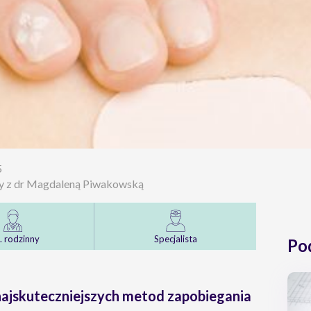
5
ny z dr Magdaleną Piwakowską
. rodzinny
Specjalista
Po
 najskuteczniejszych metod zapobiegania