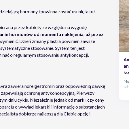
ielającą hormony i powinna zostać usunięta tuż
bierana przez kobiety ze względu na wygodę
wanie hormonów od momentu naklejenia, aż przez
wymienić. Dzień zmiany plastra powinien zawsze
 systematyczne stosowanie. System ten jest
minać o regularnym stosowaniu antykoncepcji.
An
an
ko
Męs
 Evra zawiera norelgestromin oraz odpowiednią dawkę
zab
ant
rę zapewniają ochronę antykoncepcyjną. Pierwszy
cor
zym dniu cyklu. Niezależnie jednak od marki, czy ceny
oparciu o wywiad lekarski i informację o substancjach
jalista dobierze najlepszą dla Ciebie opcję i