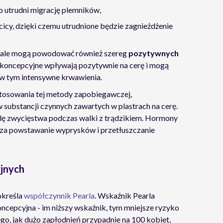
co utrudni migrację plemników,
cy, dzięki czemu utrudnione będzie zagnieżdżenie
y, ale mogą powodować również szereg
pozytywnych
tykoncepcyjne wpływają pozytywnie na cerę i mogą
 w tym intensywne krwawienia.
stosowania tej metody zapobiegawczej,
ubstancji czynnych zawartych w plastrach na cerę.
ę zwycięstwa podczas walki z trądzikiem. Hormony
nicza powstawanie wyprysków i przetłuszczanie
jnych
określa
współczynnik Pearla
. Wskaźnik Pearla
oncepcyjna - im niższy wskaźnik, tym mniejsze ryzyko
tego, jak dużo zapłodnień przypadnie na 100 kobiet,