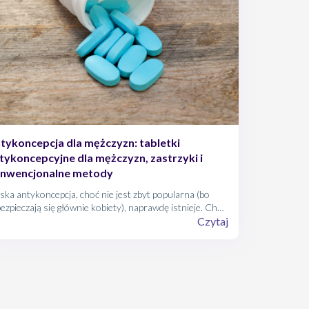
tykoncepcja dla mężczyzn: tabletki
tykoncepcyjne dla mężczyzn, zastrzyki i
nwencjonalne metody
ka antykoncepcja, choć nie jest zbyt popularna (bo
ezpieczają się głównie kobiety), naprawdę istnieje. Choć
ykoncepcja u mężczyzn to temat kontrowersyjny, to
Czytaj
az częściej pojawia się w publicznej dyskusji.