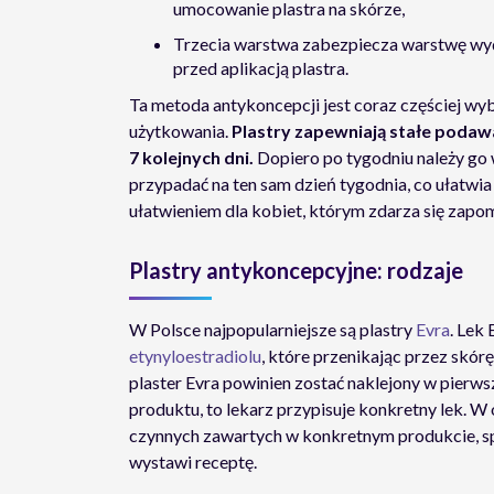
umocowanie plastra na skórze,
Trzecia warstwa zabezpiecza warstwę wydz
przed aplikacją plastra.
Ta metoda antykoncepcji jest coraz częściej wy
użytkowania.
Plastry zapewniają stałe poda
7 kolejnych dni.
Dopiero po tygodniu należy go 
przypadać na ten sam dzień tygodnia, co ułatwia
ułatwieniem dla kobiet, którym zdarza się zapo
Plastry antykoncepcyjne: rodzaje
W Polsce najpopularniejsze są plastry
Evra
. Lek
etynyloestradiolu
, które przenikając przez skó
plaster Evra powinien zostać naklejony w pierws
produktu, to lekarz przypisuje konkretny lek. W 
czynnych zawartych w konkretnym produkcie, spec
wystawi receptę.