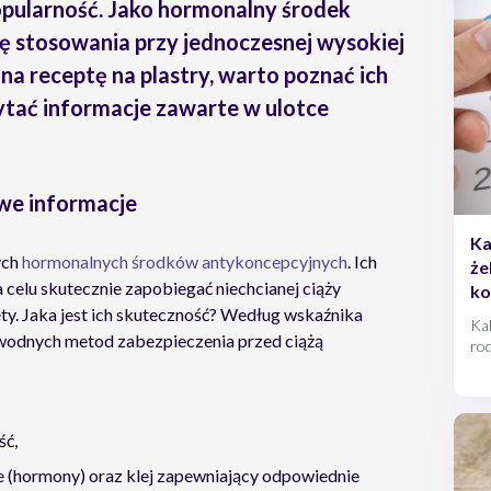
popularność. Jako hormonalny środek
 stosowania przy jednoczesnej wysokiej
na receptę na plastry, warto poznać ich
ytać informacje zawarte w ulotce
we informacje
Ka
ych
hormonalnych środków antykoncepcyjnych
. Ich
że
celu skutecznie zapobiegać niechcianej ciąży
ko
. Jaka jest ich skuteczność? Według wskaźnika
Kal
zawodnych metod zabezpieczenia przed ciążą
rod
w d
do
ryz
met
ść,
cią
e (hormony) oraz klej zapewniający odpowiednie