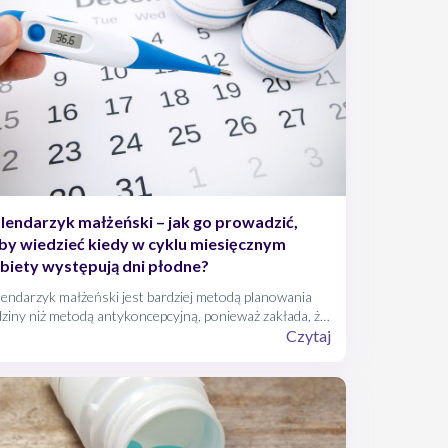
lendarzyk małżeński – jak go prowadzić,
by wiedzieć kiedy w cyklu miesięcznym
biety występują dni płodne?
endarzyk małżeński jest bardziej metodą planowania
ziny niż metodą antykoncepcyjną, ponieważ zakłada, że
ni płodne kobieta unika współżycia. Opiera się na
Czytaj
kładnym wyliczeniu dni płodnych. Z powodu dużego
yka błędu w obliczeniach kalendarzyk jest najlepszą
odą dla kobiet, dla których nieplanowane pojawienie się
ży nie będzie problemem.