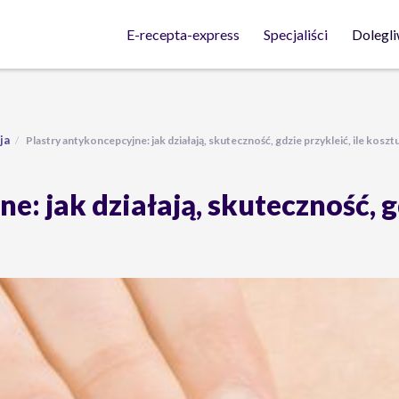
Dolegli
E-recepta-express
Specjaliści
ja
Plastry antykoncepcyjne: jak działają, skuteczność, gdzie przykleić, ile koszt
: jak działają, skuteczność, gd