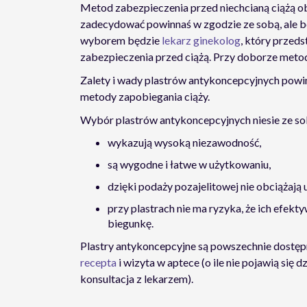
Metod zabezpieczenia przed niechcianą ciążą ob
zadecydować powinnaś w zgodzie ze sobą, ale be
wyborem będzie
lekarz ginekolog
, który przed
zabezpieczenia przed ciążą. Przy doborze metod
Zalety i wady plastrów antykoncepcyjnych pow
metody zapobiegania ciąży.
Wybór plastrów antykoncepcyjnych niesie ze sob
wykazują wysoką niezawodność,
są wygodne i łatwe w użytkowaniu,
dzięki podaży pozajelitowej nie obciążaj
przy plastrach nie ma ryzyka, że ich efek
biegunkę.
Plastry antykoncepcyjne są powszechnie dostęp
recepta
i wizyta w aptece (o ile nie pojawią się
konsultacja z lekarzem).