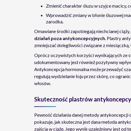
Zmienić charakter śluzu w szyjce macicy, 
Wprowadzić zmiany w błonie śluzowej maci
zarodka.
Omawiane środki zapobiegają niechcianej ciąż
działań poza antykoncepcyjnych
. Plastry an
zmniejszać dolegliwości związane z miesiączką,
Oprócz oczywistych korzyści wynikających ze 
udokumentowany jest również pozytywny wpływ s
Antykoncepcja hormonalna może przeważyć szal
regulują wydzielanie łoju przez skórę, co ogra
włosów.
Skuteczność plastrów antykoncepcy
Pewność działania danej metody antykoncepcji 
pokazuje, jak skuteczna jest dana metoda antyk
zajścia w ciążę. Jego wynik uzależniony jest od 