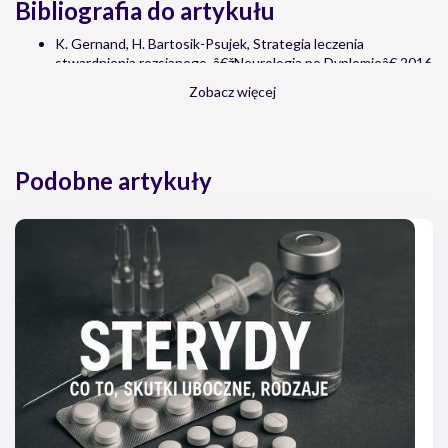
Bibliografia do artykułu
K. Gernand, H. Bartosik-Psujek, Strategia leczenia
stwardnienia rozsianego, â€žNeurologia po Dyplomieâ€ 2016
B. Szyluk, Geny i czynniki Å›rodowiskowe w stwardnieniu
Zobacz więcej
rozsianym, Neurologia Praktyczna â€“ portal dla lekarzy
neurologÃ³w i lekarzy medycyny ogÃ³lnej https://neurologia-
praktyczna.pl/a3154/Geny-i-czynniki-srodowiskowe-w-
stwardnieniu-rozsianym.html
Podobne artykuły