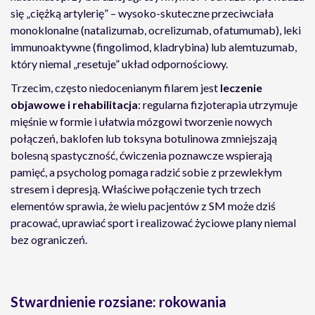
się „ciężką artylerię” – wysoko-skuteczne przeciwciała
monoklonalne (natalizumab, ocrelizumab, ofatumumab), leki
immunoaktywne (fingolimod, kladrybina) lub alemtuzumab,
który niemal „resetuje” układ odpornościowy.
Trzecim, często niedocenianym filarem jest
leczenie
objawowe i rehabilitacja
: regularna fizjoterapia utrzymuje
mięśnie w formie i ułatwia mózgowi tworzenie nowych
połączeń, baklofen lub toksyna botulinowa zmniejszają
bolesną spastyczność, ćwiczenia poznawcze wspierają
pamięć, a psycholog pomaga radzić sobie z przewlekłym
stresem i depresją. Właściwe połączenie tych trzech
elementów sprawia, że wielu pacjentów z SM może dziś
pracować, uprawiać sport i realizować życiowe plany niemal
bez ograniczeń.
Stwardnienie rozsiane: rokowania