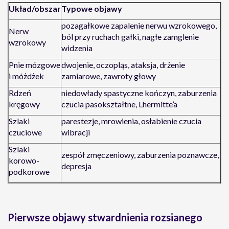
Układ/obszar
Typowe objawy
pozagałkowe zapalenie nerwu wzrokowego,
Nerw
ból przy ruchach gałki, nagłe zamglenie
wzrokowy
widzenia
Pnie mózgowe
dwojenie, oczopląs, ataksja, drżenie
i móżdżek
zamiarowe, zawroty głowy
Rdzeń
niedowłady spastyczne kończyn, zaburzenia
kręgowy
czucia pasokształtne, Lhermitte’a
Szlaki
parestezje, mrowienia, osłabienie czucia
czuciowe
wibracji
Szlaki
zespół zmęczeniowy, zaburzenia poznawcze,
korowo-
depresja
podkorowe
Pierwsze objawy stwardnienia rozsianego