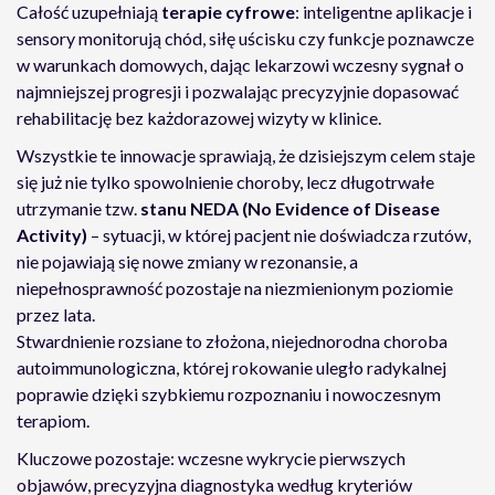
Całość uzupełniają
terapie cyfrowe
: inteligentne aplikacje i
sensory monitorują chód, siłę uścisku czy funkcje poznawcze
w warunkach domowych, dając lekarzowi wczesny sygnał o
najmniejszej progresji i pozwalając precyzyjnie dopasować
rehabilitację bez każdorazowej wizyty w klinice.
Wszystkie te innowacje sprawiają, że dzisiejszym celem staje
się już nie tylko spowolnienie choroby, lecz długotrwałe
utrzymanie tzw.
stanu NEDA (No Evidence of Disease
Activity)
– sytuacji, w której pacjent nie doświadcza rzutów,
nie pojawiają się nowe zmiany w rezonansie, a
niepełnosprawność pozostaje na niezmienionym poziomie
przez lata.
Stwardnienie rozsiane to złożona, niejednorodna choroba
autoimmunologiczna, której rokowanie uległo radykalnej
poprawie dzięki szybkiemu rozpoznaniu i nowoczesnym
terapiom.
Kluczowe pozostaje: wczesne wykrycie pierwszych
objawów, precyzyjna diagnostyka według kryteriów