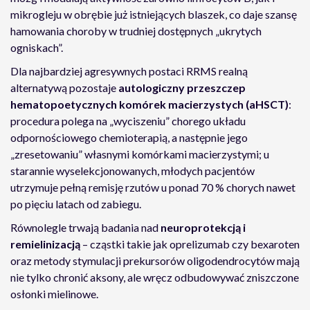
mikrogleju w obrębie już istniejących blaszek, co daje szansę
hamowania choroby w trudniej dostępnych „ukrytych
ogniskach”.
Dla najbardziej agresywnych postaci RRMS realną
alternatywą pozostaje
autologiczny przeszczep
hematopoetycznych komórek macierzystych (aHSCT)
:
procedura polega na „wyciszeniu” chorego układu
odpornościowego chemioterapią, a następnie jego
„zresetowaniu” własnymi komórkami macierzystymi; u
starannie wyselekcjonowanych, młodych pacjentów
utrzymuje pełną remisję rzutów u ponad 70 % chorych nawet
po pięciu latach od zabiegu.
Równolegle trwają badania nad
neuroprotekcją i
remielinizacją
– cząstki takie jak oprelizumab czy bexaroten
oraz metody stymulacji prekursorów oligodendrocytów mają
nie tylko chronić aksony, ale wręcz odbudowywać zniszczone
osłonki mielinowe.