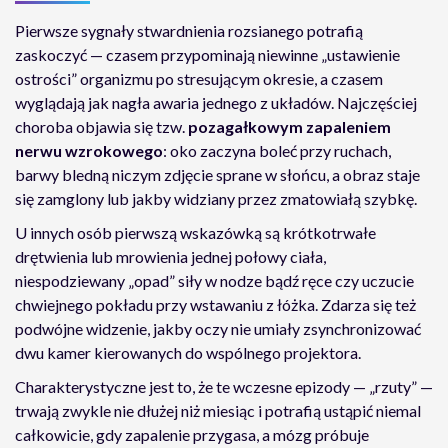
Pierwsze sygnały stwardnienia rozsianego potrafią
zaskoczyć — czasem przypominają niewinne „ustawienie
ostrości” organizmu po stresującym okresie, a czasem
wyglądają jak nagła awaria jednego z układów. Najczęściej
choroba objawia się tzw.
pozagałkowym zapaleniem
nerwu wzrokowego
: oko zaczyna boleć przy ruchach,
barwy bledną niczym zdjęcie sprane w słońcu, a obraz staje
się zamglony lub jakby widziany przez zmatowiałą szybkę.
U innych osób pierwszą wskazówką są krótkotrwałe
drętwienia lub mrowienia jednej połowy ciała,
niespodziewany „opad” siły w nodze bądź ręce czy uczucie
chwiejnego pokładu przy wstawaniu z łóżka. Zdarza się też
podwójne widzenie, jakby oczy nie umiały zsynchronizować
dwu kamer kierowanych do wspólnego projektora.
Charakterystyczne jest to, że te wczesne epizody — „rzuty” —
trwają zwykle nie dłużej niż miesiąc i potrafią ustąpić niemal
całkowicie, gdy zapalenie przygasa, a mózg próbuje