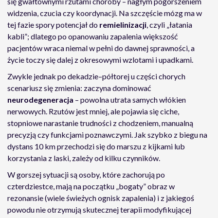
się gwałtownymi rzutami choroby – nagłym pogorszeniem
widzenia, czucia czy koordynacji. Na szczęście mózg ma w
tej fazie spory potencjał do
remielinizacji
, czyli „łatania
kabli”; dlatego po opanowaniu zapalenia większość
pacjentów wraca niemal w pełni do dawnej sprawności, a
życie toczy się dalej z okresowymi wzlotami i upadkami.
Zwykle jednak po dekadzie–półtorej u części chorych
scenariusz się zmienia: zaczyna dominować
neurodegeneracja
– powolna utrata samych włókien
nerwowych. Rzutów jest mniej, ale pojawia się ciche,
stopniowe narastanie trudności z chodzeniem, manualną
precyzją czy funkcjami poznawczymi. Jak szybko z biegu na
dystans 10 km przechodzi się do marszu z kijkami lub
korzystania z laski, zależy od kilku czynników.
W gorszej sytuacji są osoby, które zachorują po
czterdziestce, mają na początku „bogaty” obraz w
rezonansie (wiele świeżych ognisk zapalenia) i z jakiegoś
powodu nie otrzymują skutecznej terapii modyfikującej