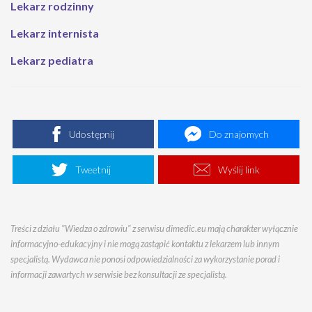
Lekarz rodzinny
Lekarz internista
Lekarz pediatra
Udostępnij
Do znajomych
Tweetnij
Wyślij link
Treści z działu "Wiedza o zdrowiu" z serwisu dimedic.eu mają charakter wyłącznie
informacyjno-edukacyjny i nie mogą zastąpić kontaktu z lekarzem lub innym
specjalistą. Wydawca nie ponosi odpowiedzialności za wykorzystanie porad i
informacji zawartych w serwisie bez konsultacji ze specjalistą.