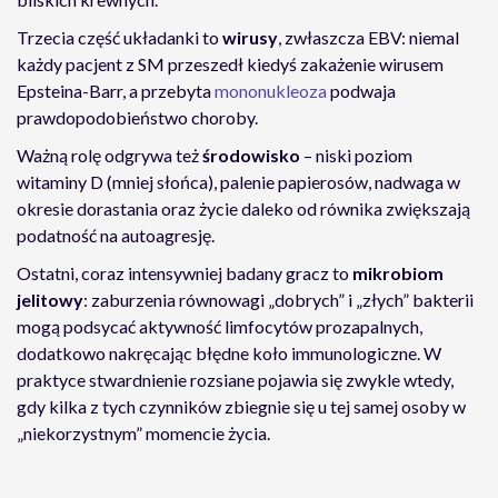
Trzecia część układanki to
wirusy
, zwłaszcza EBV: niemal
każdy pacjent z SM przeszedł kiedyś zakażenie wirusem
Epsteina-Barr, a przebyta
mononukleoza
podwaja
prawdopodobieństwo choroby.
Ważną rolę odgrywa też
środowisko
– niski poziom
witaminy D (mniej słońca), palenie papierosów, nadwaga w
okresie dorastania oraz życie daleko od równika zwiększają
podatność na autoagresję.
Ostatni, coraz intensywniej badany gracz to
mikrobiom
jelitowy
: zaburzenia równowagi „dobrych” i „złych” bakterii
mogą podsycać aktywność limfocytów prozapalnych,
dodatkowo nakręcając błędne koło immunologiczne. W
praktyce stwardnienie rozsiane pojawia się zwykle wtedy,
gdy kilka z tych czynników zbiegnie się u tej samej osoby w
„niekorzystnym” momencie życia.