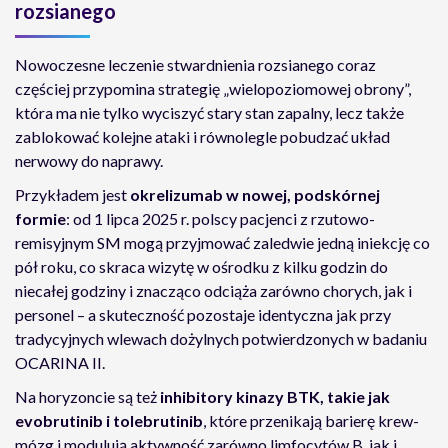
rozsianego
Nowoczesne leczenie stwardnienia rozsianego coraz
częściej przypomina strategię „wielopoziomowej obrony”,
która ma nie tylko wyciszyć stary stan zapalny, lecz także
zablokować kolejne ataki i równolegle pobudzać układ
nerwowy do naprawy.
Przykładem jest
okrelizumab w nowej, podskórnej
formie
: od 1 lipca 2025 r. polscy pacjenci z rzutowo-
remisyjnym SM mogą przyjmować zaledwie jedną iniekcję co
pół roku, co skraca wizytę w ośrodku z kilku godzin do
niecałej godziny i znacząco odciąża zarówno chorych, jak i
personel – a skuteczność pozostaje identyczna jak przy
tradycyjnych wlewach dożylnych potwierdzonych w badaniu
OCARINA II.
Na horyzoncie są też
inhibitory kinazy BTK, takie jak
evobrutinib i tolebrutinib
, które przenikają barierę krew-
mózg i modulują aktywność zarówno limfocytów B, jak i