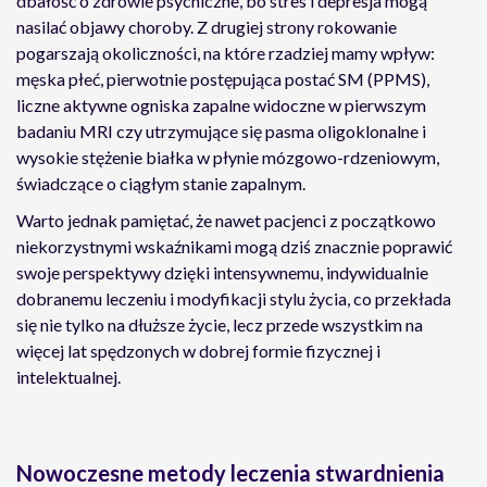
dbałość o zdrowie psychiczne, bo stres i depresja mogą
nasilać objawy choroby. Z drugiej strony rokowanie
pogarszają okoliczności, na które rzadziej mamy wpływ:
męska płeć, pierwotnie postępująca postać SM (PPMS),
liczne aktywne ogniska zapalne widoczne w pierwszym
badaniu MRI czy utrzymujące się pasma oligoklonalne i
wysokie stężenie białka w płynie mózgowo-rdzeniowym,
świadczące o ciągłym stanie zapalnym.
Warto jednak pamiętać, że nawet pacjenci z początkowo
niekorzystnymi wskaźnikami mogą dziś znacznie poprawić
swoje perspektywy dzięki intensywnemu, indywidualnie
dobranemu leczeniu i modyfikacji stylu życia, co przekłada
się nie tylko na dłuższe życie, lecz przede wszystkim na
więcej lat spędzonych w dobrej formie fizycznej i
intelektualnej.
Nowoczesne metody leczenia stwardnienia