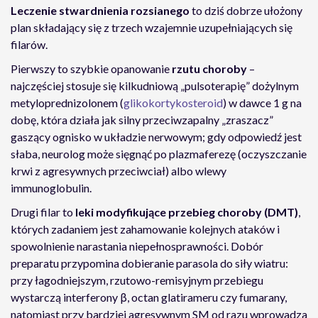
Leczenie stwardnienia rozsianego
to dziś dobrze ułożony
plan składający się z trzech wzajemnie uzupełniających się
filarów.
Pierwszy to szybkie opanowanie
rzutu choroby
–
najczęściej stosuje się kilkudniową „pulsoterapię” dożylnym
metyloprednizolonem (
glikokortykosteroid
) w dawce 1 g na
dobę, która działa jak silny przeciwzapalny „zraszacz”
gaszący ognisko w układzie nerwowym; gdy odpowiedź jest
słaba, neurolog może sięgnąć po plazmaferezę (oczyszczanie
krwi z agresywnych przeciwciał) albo wlewy
immunoglobulin.
Drugi filar to
leki modyfikujące przebieg choroby (DMT)
,
których zadaniem jest zahamowanie kolejnych ataków i
spowolnienie narastania niepełnosprawności. Dobór
preparatu przypomina dobieranie parasola do siły wiatru:
przy łagodniejszym, rzutowo-remisyjnym przebiegu
wystarczą interferony β, octan glatirameru czy fumarany,
natomiast przy bardziej agresywnym SM od razu wprowadza