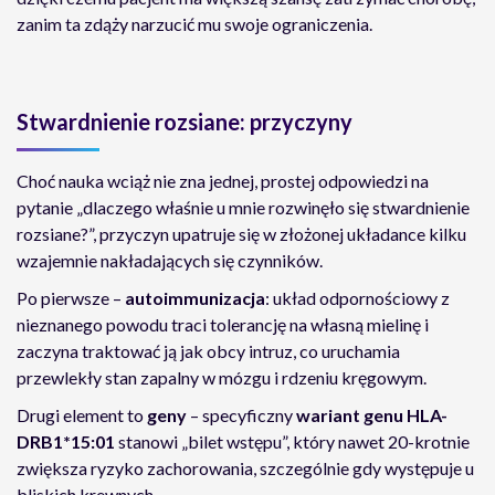
zanim ta zdąży narzucić mu swoje ograniczenia.
Stwardnienie rozsiane: przyczyny
Choć nauka wciąż nie zna jednej, prostej odpowiedzi na
pytanie „dlaczego właśnie u mnie rozwinęło się stwardnienie
rozsiane?”, przyczyn upatruje się w złożonej układance kilku
wzajemnie nakładających się czynników.
Po pierwsze –
autoimmunizacja
: układ odpornościowy z
nieznanego powodu traci tolerancję na własną mielinę i
zaczyna traktować ją jak obcy intruz, co uruchamia
przewlekły stan zapalny w mózgu i rdzeniu kręgowym.
Drugi element to
geny
– specyficzny
wariant genu HLA-
DRB1*15:01
stanowi „bilet wstępu”, który nawet 20-krotnie
zwiększa ryzyko zachorowania, szczególnie gdy występuje u
bliskich krewnych.