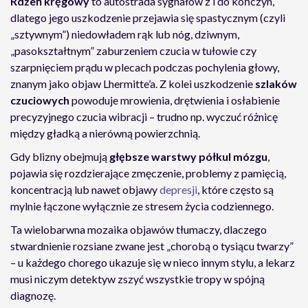
Rdzeń kręgowy
to autostrada sygnałów z i do kończyn,
dlatego jego uszkodzenie przejawia się spastycznym (czyli
„sztywnym”) niedowładem rąk lub nóg, dziwnym,
„pasokształtnym” zaburzeniem czucia w tułowie czy
szarpnięciem prądu w plecach podczas pochylenia głowy,
znanym jako objaw Lhermitte’a. Z kolei uszkodzenie
szlaków
czuciowych
powoduje mrowienia, drętwienia i osłabienie
precyzyjnego czucia wibracji – trudno np. wyczuć różnicę
między gładką a nierówną powierzchnią.
Gdy blizny obejmują
głębsze warstwy półkul mózgu
,
pojawia się rozdzierające zmęczenie, problemy z pamięcią,
koncentracją lub nawet objawy
depresji
, które często są
mylnie łączone wyłącznie ze stresem życia codziennego.
Ta wielobarwna mozaika objawów tłumaczy, dlaczego
stwardnienie rozsiane zwane jest „chorobą o tysiącu twarzy”
– u każdego chorego ukazuje się w nieco innym stylu, a lekarz
musi niczym detektyw zszyć wszystkie tropy w spójną
diagnozę.