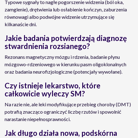
Typowe sygnały to nagłe pogorszenie widzenia (ból oka,
zamglenie), drętwienia lub osłabienie kończyn, zaburzenia
równowagi albo podwójne widzenie utrzymujące się
kilkanaście dni.
Jakie badania potwierdzają diagnozę
stwardnienia rozsianego?
Rezonans magnetyczny mózgu i rdzenia, badanie płynu
mózgowo-rdzeniowego w kierunku pasm oligoklonalnych
oraz badania neurofizjologiczne (potencjały wywołane).
Czy istnieje lekarstwo, które
całkowicie wyleczy SM?
Na razie nie, ale leki modyfikujące przebieg choroby (DMT)
potrafią znacząco ograniczyć liczbę rzutów i spowolnić
narastanie niepełnosprawności.
Jak długo działa nowa, podskórna