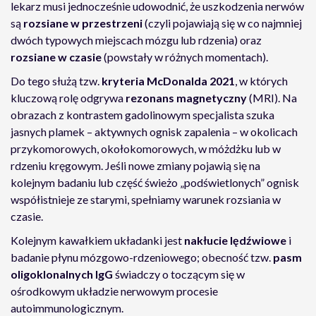
lekarz musi jednocześnie udowodnić, że uszkodzenia nerwów
są
rozsiane w przestrzeni
(czyli pojawiają się w co najmniej
dwóch typowych miejscach mózgu lub rdzenia) oraz
rozsiane w czasie
(powstały w różnych momentach).
Do tego służą tzw.
kryteria McDonalda 2021
, w których
kluczową rolę odgrywa
rezonans magnetyczny
(MRI). Na
obrazach z kontrastem gadolinowym specjalista szuka
jasnych plamek – aktywnych ognisk zapalenia – w okolicach
przykomorowych, okołokomorowych, w móżdżku lub w
rdzeniu kręgowym. Jeśli nowe zmiany pojawią się na
kolejnym badaniu lub część świeżo „podświetlonych” ognisk
współistnieje ze starymi, spełniamy warunek rozsiania w
czasie.
Kolejnym kawałkiem układanki jest
nakłucie lędźwiowe
i
badanie płynu mózgowo-rdzeniowego; obecność tzw.
pasm
oligoklonalnych IgG
świadczy o toczącym się w
ośrodkowym układzie nerwowym procesie
autoimmunologicznym.