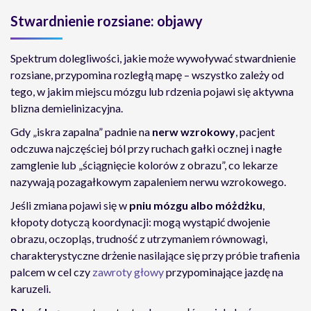
Stwardnienie rozsiane: objawy
Spektrum dolegliwości, jakie może wywoływać stwardnienie
rozsiane, przypomina rozległą mapę – wszystko zależy od
tego, w jakim miejscu mózgu lub rdzenia pojawi się aktywna
blizna demielinizacyjna.
Gdy „iskra zapalna” padnie na
nerw wzrokowy
, pacjent
odczuwa najczęściej ból przy ruchach gałki ocznej i nagłe
zamglenie lub „ściągnięcie kolorów z obrazu”, co lekarze
nazywają pozagałkowym zapaleniem nerwu wzrokowego.
Jeśli zmiana pojawi się w
pniu mózgu albo móżdżku
,
kłopoty dotyczą koordynacji: mogą wystąpić dwojenie
obrazu, oczopląs, trudność z utrzymaniem równowagi,
charakterystyczne drżenie nasilające się przy próbie trafienia
palcem w cel czy
zawroty głowy
przypominające jazdę na
karuzeli.