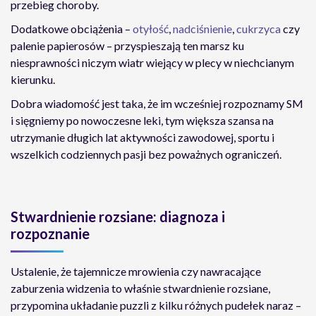
przebieg choroby.
Dodatkowe obciążenia –
otyłość
,
nadciśnienie
,
cukrzyca
czy
palenie papierosów – przyspieszają ten marsz ku
niesprawności niczym wiatr wiejący w plecy w niechcianym
kierunku.
Dobra wiadomość jest taka, że im wcześniej rozpoznamy SM
i sięgniemy po nowoczesne leki, tym większa szansa na
utrzymanie długich lat aktywności zawodowej, sportu i
wszelkich codziennych pasji bez poważnych ograniczeń.
Stwardnienie rozsiane: diagnoza i
rozpoznanie
Ustalenie, że tajemnicze mrowienia czy nawracające
zaburzenia widzenia to właśnie stwardnienie rozsiane,
przypomina układanie puzzli z kilku różnych pudełek naraz –