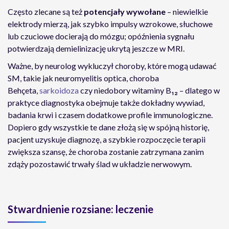
Często zlecane są też
potencjały wywołane
– niewielkie
elektrody mierzą, jak szybko impulsy wzrokowe, słuchowe
lub czuciowe docierają do mózgu; opóźnienia sygnału
potwierdzają demielinizację ukrytą jeszcze w MRI.
Ważne, by neurolog wykluczył choroby, które mogą udawać
SM, takie jak neuromyelitis optica, choroba
Behçeta,
sarkoidoza
czy niedobory witaminy B₁₂ – dlatego w
praktyce diagnostyka obejmuje także dokładny wywiad,
badania krwi i czasem dodatkowe profile immunologiczne.
Dopiero gdy wszystkie te dane złożą się w spójną historię,
pacjent uzyskuje diagnozę, a szybkie rozpoczęcie terapii
zwiększa szansę, że choroba zostanie zatrzymana zanim
zdąży pozostawić trwały ślad w układzie nerwowym.
Stwardnienie rozsiane: leczenie