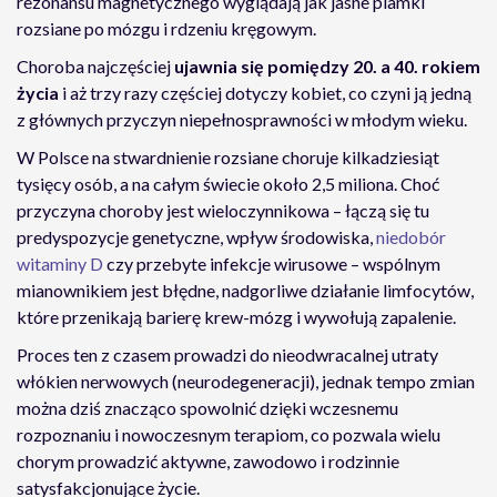
rezonansu magnetycznego wyglądają jak jasne plamki
rozsiane po mózgu i rdzeniu kręgowym.
Choroba najczęściej
ujawnia się pomiędzy 20. a 40. rokiem
życia
i aż trzy razy częściej dotyczy kobiet, co czyni ją jedną
z głównych przyczyn niepełnosprawności w młodym wieku.
W Polsce na stwardnienie rozsiane choruje kilkadziesiąt
tysięcy osób, a na całym świecie około 2,5 miliona. Choć
przyczyna choroby jest wieloczynnikowa – łączą się tu
predyspozycje genetyczne, wpływ środowiska,
niedobór
witaminy D
czy przebyte infekcje wirusowe – wspólnym
mianownikiem jest błędne, nadgorliwe działanie limfocytów,
które przenikają barierę krew-mózg i wywołują zapalenie.
Proces ten z czasem prowadzi do nieodwracalnej utraty
włókien nerwowych (neurodegeneracji), jednak tempo zmian
można dziś znacząco spowolnić dzięki wczesnemu
rozpoznaniu i nowoczesnym terapiom, co pozwala wielu
chorym prowadzić aktywne, zawodowo i rodzinnie
satysfakcjonujące życie.