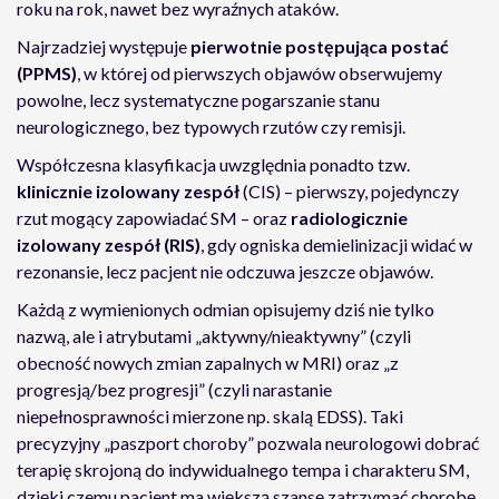
roku na rok, nawet bez wyraźnych ataków.
Najrzadziej występuje
pierwotnie postępująca postać
(PPMS)
, w której od pierwszych objawów obserwujemy
powolne, lecz systematyczne pogarszanie stanu
neurologicznego, bez typowych rzutów czy remisji.
Współczesna klasyfikacja uwzględnia ponadto tzw.
klinicznie izolowany zespół
(CIS) – pierwszy, pojedynczy
rzut mogący zapowiadać SM – oraz
radiologicznie
izolowany zespół (RIS)
, gdy ogniska demielinizacji widać w
rezonansie, lecz pacjent nie odczuwa jeszcze objawów.
Każdą z wymienionych odmian opisujemy dziś nie tylko
nazwą, ale i atrybutami „aktywny/nieaktywny” (czyli
obecność nowych zmian zapalnych w MRI) oraz „z
progresją/bez progresji” (czyli narastanie
niepełnosprawności mierzone np. skalą EDSS). Taki
precyzyjny „paszport choroby” pozwala neurologowi dobrać
terapię skrojoną do indywidualnego tempa i charakteru SM,
dzięki czemu pacjent ma większą szansę zatrzymać chorobę,