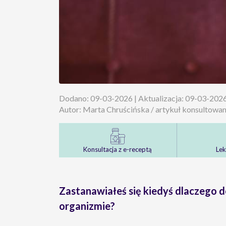
Dodano: 09-03-2026 | Aktualizacja: 09-03-202
Autor: Marta Chruścińska / artykuł konsultow
Konsultacja z e-receptą
Lek
Zastanawiałeś się kiedyś dlaczego 
organizmie?