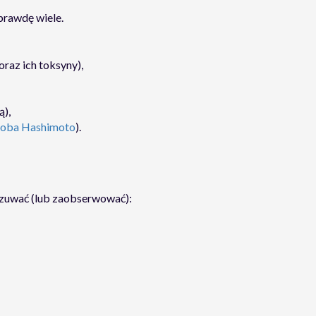
prawdę wiele.
oraz ich toksyny),
ą),
roba Hashimoto
).
czuwać (lub zaobserwować):