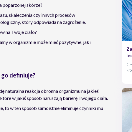
na poparzonej skórze?
azu, skaleczenia czy innych procesów
logiczny, który odpowiada na zagrożenie.
yw na Twoje ciało?
palny w organizmie może mieć pozytywne, jak i
Za
le
Cz
kł
 go definiuje?
oko
do
kie
ę naturalna reakcja obronna organizmu na jakieś
uc
, które w jakiś sposób naruszają barierę Twojego ciała.
, to w ten sposób samoistnie eliminuje czynniki mu