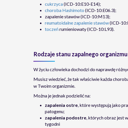
cukrzyca
(ICD-10:E10-E14);
choroba Hashimoto
(ICD-10:E06.3);
zapalenie stawów (ICD-10:M13);
reumatoidalne zapalenie stawów
(ICD-10:
toczeń
rumieniowaty (ICD-10:L93).
Rodzaje stanu zapalnego organizmu
W życiu człowieka dochodzi do naprawdę różnyc
Musisz wiedzieć, że tak właściwie każda choroba
w Twoim organizmie.
Można je jednak podzielić na:
zapalenia ostre
, które występują jako p
patogenu;
zapalenia podostre
, których obraz jest
tygodni