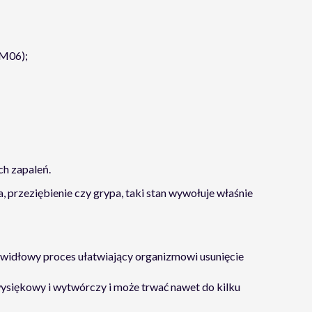
M06);
h zapaleń.
, przeziębienie czy grypa, taki stan wywołuje właśnie
rawidłowy proces ułatwiający organizmowi usunięcie
 wysiękowy i wytwórczy i może trwać nawet do kilku