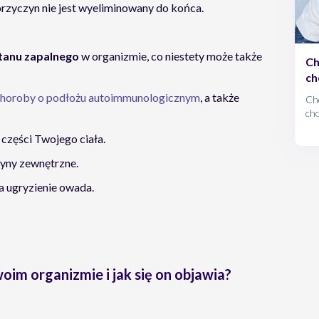
 przyczyn nie jest wyeliminowany do końca.
tanu zapalnego
w organizmie, co niestety może także
Ch
ch
horoby o podłożu autoimmunologicznym
, a także
Ch
cho
ukr
części Twojego ciała.
jak
mn
yny zewnętrzne.
od
a ugryzienie owada.
im organizmie i jak się on objawia?