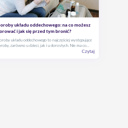
oroby układu oddechowego: na co możesz
orować i jak się przed tym bronić?
oroby układu oddechowego to najczęściej występujące
roby, zarówno u dzieci, jak i u dorosłych. Nie ma co
ywać, że większość chociaż raz w roku cierpi z powodu
Czytaj
iegoś przeziębienia, kaszlu czy alergii. Niestety to te
iej poważne schorzenia, które mogą dotknąć Twój układ
dechowy.