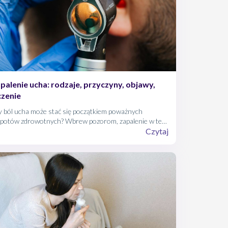
palenie ucha: rodzaje, przyczyny, objawy,
czenie
y ból ucha może stać się początkiem poważnych
opotów zdrowotnych? Wbrew pozorom, zapalenie w tej
licy nie należy do błahych dolegliwości. Jednym razem
Czytaj
tyka wyłącznie przewodu słuchowego zewnętrznego,
dy indziej angażuje bardziej skomplikowane struktury
ha środkowego lub nawet wewnętrznego.