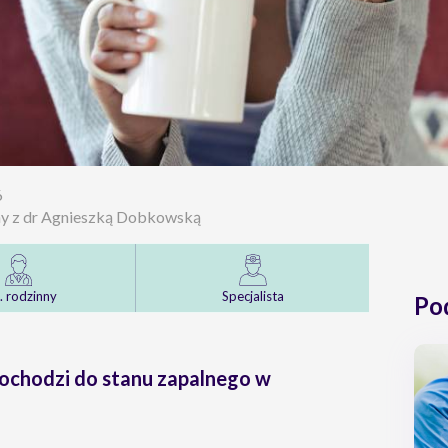
6
any z dr Agnieszką Dobkowską
. rodzinny
Specjalista
Po
dochodzi do stanu zapalnego w