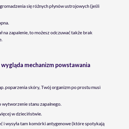
gromadzenia się różnych płynów ustrojowych (jeśli
opna.
ł na zapalenie, to możesz odczuwać także brak
e.
ak wygląda mechanizm powstawania
 np. poparzenia skóry, Twój organizm po prostu musi
to wytworzenie stanu zapalnego.
ięcej w dzieciństwie.
eć i wysyła tam komórki antygenowe (które spotykają