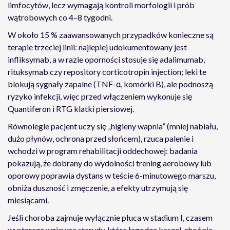
limfocytów, lecz wymagają kontroli morfologii i prób
wątrobowych co 4–8 tygodni.
W około 15 % zaawansowanych przypadków konieczne są
terapie trzeciej linii: najlepiej udokumentowany jest
infliksymab, a w razie oporności stosuje się adalimumab,
rituksymab czy repository corticotropin injection; leki te
blokują sygnały zapalne (TNF-α, komórki B), ale podnoszą
ryzyko infekcji, więc przed włączeniem wykonuje się
Quantiferon i RTG klatki piersiowej.
Równolegle pacjent uczy się „higieny wapnia” (mniej nabiału,
dużo płynów, ochrona przed słońcem), rzuca palenie i
wchodzi w program rehabilitacji oddechowej: badania
pokazują, że dobrany do wydolności trening aerobowy lub
oporowy poprawia dystans w teście 6-minutowego marszu,
obniża duszność i zmęczenie, a efekty utrzymują się
miesiącami.
Jeśli choroba zajmuje wyłącznie płuca w stadium I, czasem
wystarczą wziewne sterydy, które łagodzą kaszel, choć nie