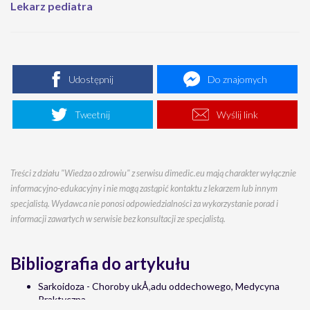
Lekarz pediatra
Udostępnij
Do znajomych
Tweetnij
Wyślij link
Treści z działu "Wiedza o zdrowiu" z serwisu dimedic.eu mają charakter wyłącznie
informacyjno-edukacyjny i nie mogą zastąpić kontaktu z lekarzem lub innym
specjalistą. Wydawca nie ponosi odpowiedzialności za wykorzystanie porad i
informacji zawartych w serwisie bez konsultacji ze specjalistą.
Bibliografia do artykułu
Sarkoidoza - Choroby ukÅ‚adu oddechowego, Medycyna
Praktyczna