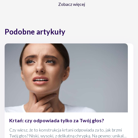
Melani AS, Simona A, Armati M, dâ€™Alessandro M, Bargagli
Zobacz więcej
E. A Comprehensive Review of Sarcoidosis Diagnosis and
Monitoring for the Pulmonologist. Pulm Ther. 2021 Dec
Podobne artykuły
Krtań: czy odpowiada tylko za Twój głos?
Czy wiesz, że to konstrukcja krtani odpowiada za to, jak brzmi
Twój głos? Niski, wysoki, z delikatną chrypką. Na pewno: unikalny