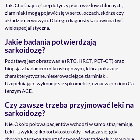
Tak. Choć najczęściej dotyczy płuc i węzłów chłonnych,
ziarniniaki mogą pojawić się w sercu, oczach, skórze czy
układzie nerwowym. Dlatego diagnostyka powinna być
wielospecjalistyczna.
Jakie badania potwierdzają
sarkoidozę?
Podstawą jest obrazowanie (RTG, HRCT, PET-CT) oraz
biopsja z badaniem mikroskopowym, która pokazuje
charakterystyczne, nieserowaciejące ziarniniaki.
Uzupełniająco wykonuje się spirometrię, oznacza poziom Ca
i enzym ACE.
Czy zawsze trzeba przyjmować leki na
sarkoidozę?
Nie. Około połowa pacjentów wchodzi w samoistną remisję.
Leki – zwykle glikokortykosteroidy – włącza się, gdy
choroba zaczyna zaburzać czynność narządów lub wywołuje