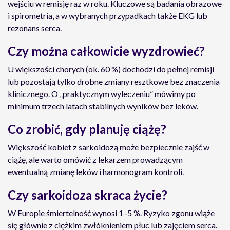
wejściu w remisję raz w roku. Kluczowe są badania obrazowe
i spirometria, a w wybranych przypadkach także EKG lub
rezonans serca.
Czy można całkowicie wyzdrowieć?
U większości chorych (ok. 60 %) dochodzi do pełnej remisji
lub pozostają tylko drobne zmiany resztkowe bez znaczenia
klinicznego. O „praktycznym wyleczeniu” mówimy po
minimum trzech latach stabilnych wyników bez leków.
Co zrobić, gdy planuję ciążę?
Większość kobiet z sarkoidozą może bezpiecznie zajść w
ciążę, ale warto omówić z lekarzem prowadzącym
ewentualną zmianę leków i harmonogram kontroli.
Czy sarkoidoza skraca życie?
W Europie śmiertelność wynosi 1–5 %. Ryzyko zgonu wiąże
się głównie z ciężkim zwłóknieniem płuc lub zajęciem serca.