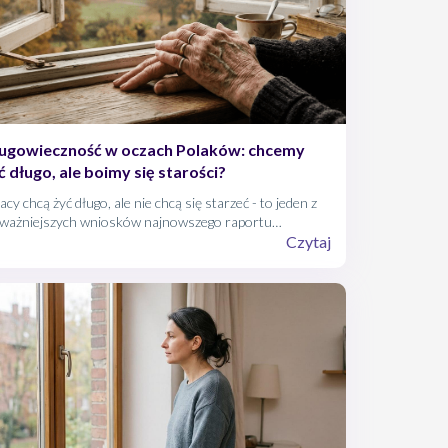
ugowieczność w oczach Polaków: chcemy
ć długo, ale boimy się starości?
acy chcą żyć długo, ale nie chcą się starzeć - to jeden z
jważniejszych wniosków najnowszego raportu
tytutu Badań Pollster "Spojrzenie Polaków na
Czytaj
gowieczność. Między deklaracjami a codziennością",
yczącego - jak sama nazwa wskazuje - długowieczności
olsce. Badanie pokazuje, że choć samo pojęcie długiego
ia budzi przede wszystkim ciekawość i nadzieję, własna
rość nadal kojarzy się wielu osobom z chorobą, utratą
awności i zależnością od innych.