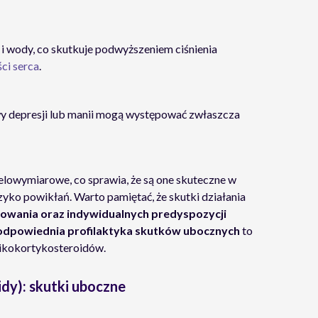
 wody, co skutkuje podwyższeniem ciśnienia
ci serca
.
awy depresji lub manii mogą występować zwłaszcza
elowymiarowe, co sprawia, że są one skuteczne w
yzyko powikłań. Warto pamiętać, że skutki działania
osowania oraz indywidualnych predyspozycji
odpowiednia profilaktyka skutków ubocznych
to
ikokortykosteroidów.
dy): skutki uboczne