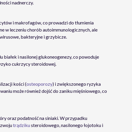
lności nadnerczy.
cytów i makrofagów, co prowadzi do tłumienia
one w leczeniu chorób autoimmunologicznych, ale
wirusowe, bakteryjne i grzybicze.
u białek i nasilonej glukoneogenezy, co powoduje
yzyko cukrzycy steroidowej.
zacji kości (
osteoporozy
) i zwiększonego ryzyka
waniu może również dojść do zaniku mięśniowego, co
óry oraz podatność na siniaki. W przypadku
ozwoju
trądziku
steroidowego, nasilonego łojotoku i