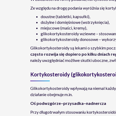
Ze względu na drogę podania wyróżnia się korty
doustne (tabletki, kapsułki),
dożylne i domięśniowe (wstrzyknięcia),
miejscowe (maści, kremy),
glikokortykosteroidy wziewne – stosowa
glikokortykosteroidy donosowe – wykorzys
Glikokortykosteroidy są lekami o szybkim począt
często rozwija się dopiero po kilku dniach r
należy uwzględniać możliwe skutki uboczne, zwła
Kortykosteroidy (glikokortykostero
Glikokortykosteroidy wpływają na niemal każdy
działanie obejmuje m.in.
Oś podwzgórze–przysadka–nadnercza
Przy długotrwałym stosowaniu kortykosteroidó