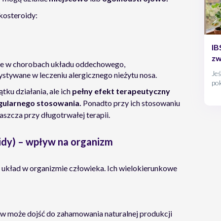
kosteroidy:
IB
zw
ne w chorobach układu oddechowego,
Jeś
tywane w leczeniu alergicznego nieżytu nosa.
po
ku działania, ale ich
pełny efekt terapeutyczny
odp
się
egularnego stosowania.
Ponadto przy ich stosowaniu
pa
szcza przy długotrwałej terapii.
dłu
jes
idy) – wpływ na organizm
 układ w organizmie człowieka. Ich wielokierunkowe
w może dojść do zahamowania naturalnej produkcji