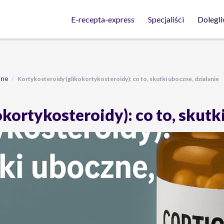
Dolegli
E-recepta-express
Specjaliści
lne
Kortykosteroidy (glikokortykosteroidy): co to, skutki uboczne, działanie
kortykosteroidy): co to, skutk