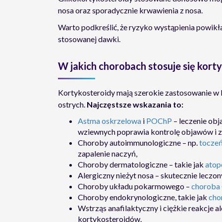
nosa oraz sporadycznie krwawienia z nosa.
Warto podkreślić, że ryzyko wystąpienia powikła
stosowanej dawki.
W jakich chorobach stosuje się kort
Kortykosteroidy mają szerokie zastosowanie w l
ostrych.
Najczęstsze wskazania to:
Astma oskrzelowa
i
POChP
– leczenie ob
wziewnych poprawia kontrolę objawów i zm
Choroby autoimmunologiczne – np.
toczeń
zapalenie naczyń,
Choroby dermatologiczne – takie jak
atop
Alergiczny nieżyt nosa – skutecznie lecz
Choroby układu pokarmowego –
choroba
Choroby endokrynologiczne, takie jak
cho
Wstrząs anafilaktyczny i ciężkie reakcje 
kortykosteroidów.