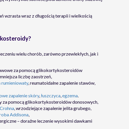
ń wzrasta wraz z długością terapii i wielkością
ykosteroidy?
eczeniu wielu chorób, zarówno przewlekłych, jak i
jawowe za pomocą glikokortykosteroidów
niejsza liczbę zaostrzeń,
 rumieniowaty
, reumatoidalne zapalenie stawów,
owe zapalenie skóry
,
łuszczyca
,
egzema
.
ony za pomocą glikokortykosteroidów donosowych,
 Crohna
, wrzodziejące zapalenie jelita grubego,
roba Addisona
,
alergiczne – doraźne leczenie wysokimi dawkami