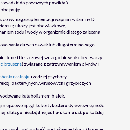
prowadzić do poważnych powikłań.
 obejmują:
, co wymaga suplementacji wapnia i witaminy D,
ziomu glukozy jest obowiązkowe,
maniem sodu i wody w organizmie dlatego zalecana
stosowania dużych dawek lub długoterminowego
ie tkanki tłuszczowej szczególnie w okolicy twarzy
ść brzuszna
) związane z zatrzymywaniem płynów i
ahania nastroju
, rzadziej psychozy,
fekcji bakteryjnych, wirusowych i grzybiczych
spowodowane katabolizmem białek.
 miejscowo np. glikokortykosteroidy wziewne, może
nej, dlatego
niezbędne jest płukanie ust po każdej
ą wywoływać suchość, podrażnienie błony śluzowej