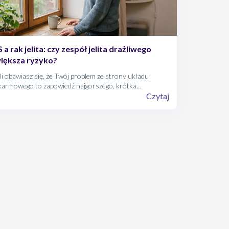
S a rak jelita: czy zespół jelita drażliwego
iększa ryzyko?
li obawiasz się, że Twój problem ze strony układu
karmowego to zapowiedź najgorszego, krótka
owiedź brzmi: nie. Zespół jelita drażliwego nie zamienia
Czytaj
 w nowotwór, a badania obejmujące setki tysięcy
cjentów nie wykazują podwyższonego
goterminowego ryzyka. Relacja na linii IBS a rak jelita
t jasna - to dwie zupełnie odmienne choroby.