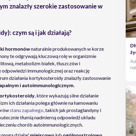
ym znalazły szerokie zastosowanie w
y): czym są i jak działają?
Dł
iki hormonów
naturalnie produkowanych w korze
ży
mony te odgrywają kluczową rolę w organizmie
Pol
itową, metabolizm białek, tłuszczów i
na
 odpowiedzi immunologicznej oraz reakcję
Ins
trum działania kortykosteroidy znalazły zastosowanie
dłu
dot
apalnym i autoimmunologicznym.
w P
kortykosteroidy
, które wykazują silne działanie
życ
sta
zm ich działania polega głównie na hamowaniu
spr
torów
stanu zapalnego
, takich jak prostaglandyny i
kutecznie tłumią nadmierną odpowiedź układu
 leczeniu chorób autoimmunologicznych.
y mogą działać
miejscowo
lub
ogólnoustrojowo.