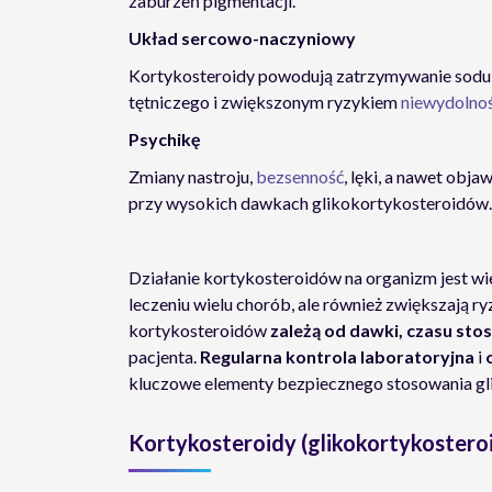
zaburzeń pigmentacji.
Układ sercowo-naczyniowy
Kortykosteroidy powodują zatrzymywanie sodu i
tętniczego i zwiększonym ryzykiem
niewydolnoś
Psychikę
Zmiany nastroju,
bezsenność
, lęki, a nawet obj
przy wysokich dawkach glikokortykosteroidów.
Działanie kortykosteroidów na organizm jest wi
leczeniu wielu chorób, ale również zwiększają r
kortykosteroidów
zależą od dawki, czasu st
pacjenta.
Regularna kontrola laboratoryjna
i
kluczowe elementy bezpiecznego stosowania gl
Kortykosteroidy (glikokortykosteroi