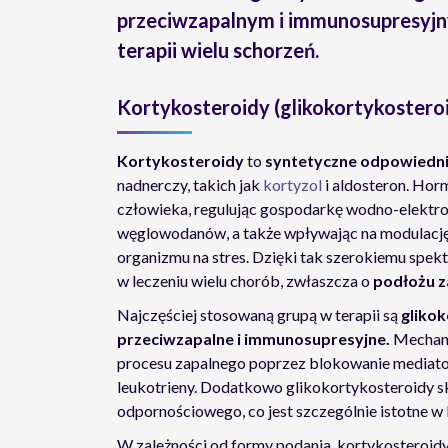
przeciwzapalnym i immunosupresyjn
terapii wielu schorzeń.
Kortykosteroidy (glikokortykosteroid
Kortykosteroidy
to
syntetyczne odpowiedn
nadnerczy, takich jak
kortyzol
i aldosteron. Hor
człowieka, regulując gospodarkę wodno-elektrol
węglowodanów, a także wpływając na modulację
organizmu na stres. Dzięki tak szerokiemu spek
w leczeniu wielu chorób, zwłaszcza o
podłożu z
Najczęściej stosowaną grupą w terapii są
gliko
przeciwzapalne i immunosupresyjne.
Mechani
procesu zapalnego poprzez blokowanie media
leukotrieny. Dodatkowo glikokortykosteroidy s
odpornościowego, co jest szczególnie istotne w
W zależności od formy podania, kortykosteroid