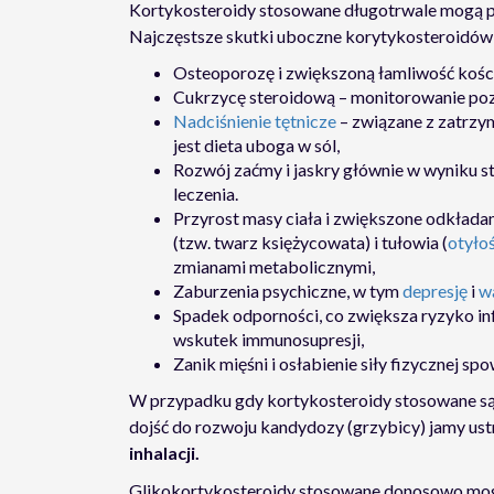
Kortykosteroidy stosowane długotrwale mogą 
Najczęstsze skutki uboczne korytykosteroidów
Osteoporozę i zwiększoną łamliwość kości
Cukrzycę steroidową – monitorowanie po
Nadciśnienie tętnicze
– związane z zatrzy
jest dieta uboga w sól,
Rozwój zaćmy i jaskry głównie w wyniku 
leczenia.
Przyrost masy ciała i zwiększone odkładan
(tzw. twarz księżycowata) i tułowia (
otyło
zmianami metabolicznymi,
Zaburzenia psychiczne, w tym
depresję
i
w
Spadek odporności, co zwiększa ryzyko in
wskutek immunosupresji,
Zanik mięśni i osłabienie siły fizycznej 
W przypadku gdy kortykosteroidy stosowane są
dojść do rozwoju kandydozy (grzybicy) jamy ust
inhalacji.
Glikokortykosteroidy stosowane donosowo mog