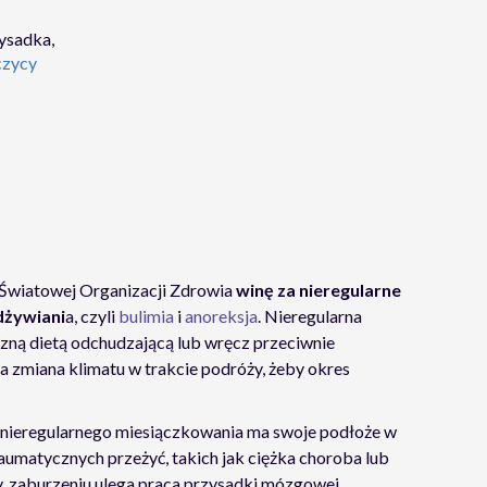
ysadka,
czycy
 Światowej Organizacji Zdrowia
winę za nieregularne
dżywiani
a, czyli
bulimia
i
anoreksja
. Nieregularna
ną dietą odchudzającą lub wręcz przeciwnie
zmiana klimatu w trakcie podróży, żeby okres
w nieregularnego miesiączkowania ma swoje podłoże w
raumatycznych przeżyć, takich jak ciężka choroba lub
cy, zaburzeniu ulega praca przysadki mózgowej.