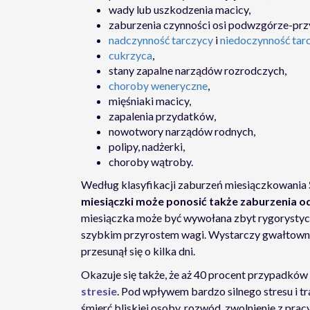
wady lub uszkodzenia macicy,
zaburzenia czynności osi podwzgórze-prz
nadczynność tarczycy
i
niedoczynność tar
cukrzyca
,
stany zapalne narządów rozrodczych,
choroby weneryczne
,
mięśniaki macicy,
zapalenia przydatków,
nowotwory narządów rodnych,
polipy, nadżerki,
choroby wątroby.
Według klasyfikacji zaburzeń miesiączkowania
miesiączki może ponosić także zaburzenia o
miesiączka może być wywołana zbyt rygorystycz
szybkim przyrostem wagi. Wystarczy gwałtowna 
przesunął się o kilka dni.
Okazuje się także, że aż 40 procent przypadkó
stresie
. Pod wpływem bardzo silnego stresu i t
śmierć bliskiej osoby, rozwód, zwolnienie z pra