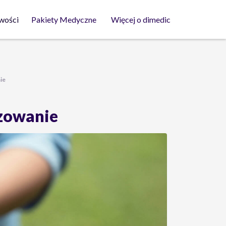
wości
Pakiety Medyczne
Więcej o dimedic
ie
ozowanie