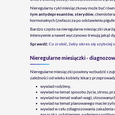
Nieregularny cykl miesiączkowy może być równ
tym antydepresantów, sterydów
, chemioter
hormonalnych (zwłaszcza po odstawieniu pigułe
Bardzo często na nieregularne miesiączki skarżą 
intensywnie a nawet wyczynowo trenują jakąś dy
Sprawdź:
Co zrobić, żeby okres się szybciej
Nieregularne miesiączki - diagnozo
Nieregularne miesiączki powinny wzbudzić czuj
zależności od wieku kobiety lekarz przeprowadz
wywiad rodzinny,
wywiad na temat sposobu życia, stresu, pr
wywiad na temat wahań wagi, stosowanych
wywiad na temat planowanego macierzyństw
wywiad w celu zdiagnozowania zakażenia
gorączką, osłabieniem, nadmierną potliwoś