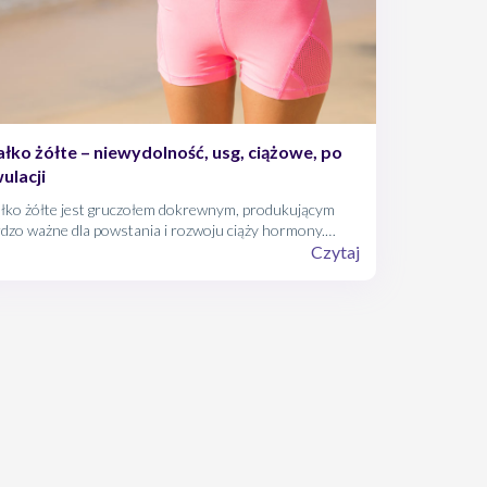
ałko żółte – niewydolność, usg, ciążowe, po
ulacji
ałko żółte jest gruczołem dokrewnym, produkującym
dzo ważne dla powstania i rozwoju ciąży hormony.
ważniejszym z nich jest progesteron. Jeśli jest go za
Czytaj
o w organizmie kobiety, stan taki określa się jako
wydolność ciałka żółtego.