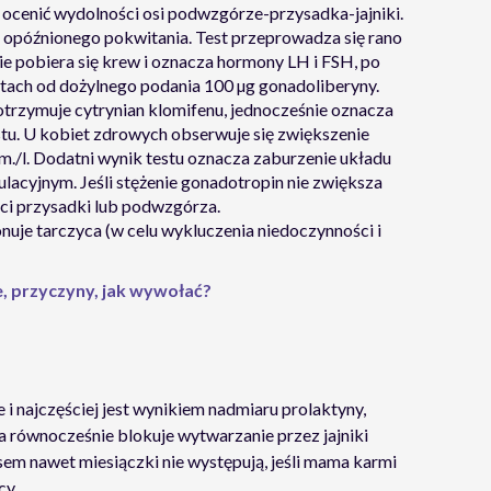
ocenić wydolności osi podwzgórze-przysadka-jajniki.
 opóźnionego pokwitania. Test przeprowadza się rano
e pobiera się krew i oznacza hormony LH i FSH, po
tach od dożylnego podania 100 µg gonadoliberyny.
 otrzymuje cytrynian klomifenu, jednocześnie oznacza
testu. U kobiet zdrowych obserwuje się zwiększenie
m./l. Dodatni wynik testu oznacza zaburzenie układu
acyjnym. Jeśli stężenie gonadotropin nie zwiększa
ści przysadki lub podwzgórza.
uje tarczyca (w celu wykluczenia niedoczynności i
e, przyczyny, jak wywołać?
 i najczęściej jest wynikiem nadmiaru prolaktyny,
 równocześnie blokuje wytwarzanie przez jajniki
sem nawet miesiączki nie występują, jeśli mama karmi
cy.