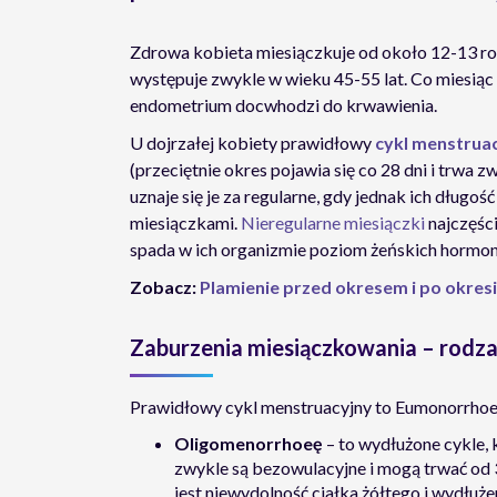
Zdrowa kobieta miesiączkuje od około 12-13 r
występuje zwykle w wieku 45-55 lat. Co miesiąc 
endometrium docwhodzi do krwawienia.
U dojrzałej kobiety prawidłowy
cykl menstrua
(przeciętnie okres pojawia się co 28 dni i trwa zw
uznaje się je za regularne, gdy jednak ich długo
miesiączkami.
Nieregularne miesiączki
najczęści
spada w ich organizmie poziom żeńskich hormo
Zobacz:
Plamienie przed okresem i po okresie
Zaburzenia miesiączkowania – rodza
Prawidłowy cykl menstruacyjny to Eumonorrhoea.
Oligomenorrhoeę
– to wydłużone cykle, 
zwykle są bezowulacyjne i mogą trwać od 
jest niewydolność ciałka żółtego i wydłużen