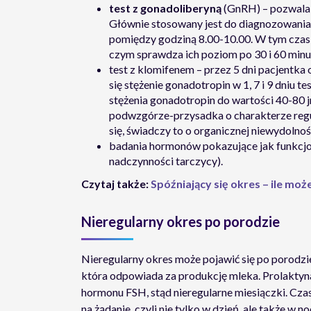
test z gonadoliberyną
(GnRH) – pozwala 
Głównie stosowany jest do diagnozowania
pomiędzy godziną 8.00-10.00. W tym czasi
czym sprawdza ich poziom po 30 i 60 minu
test z klomifenem – przez 5 dni pacjentka
się stężenie gonadotropin w 1, 7 i 9 dniu 
stężenia gonadotropin do wartości 40-80 j
podwzgórze-przysadka o charakterze regul
się, świadczy to o organicznej niewydolno
badania hormonów pokazujące jak funkcjon
nadczynności tarczycy).
Czytaj także:
Spóźniający się okres – ile moż
Nieregularny okres po porodzie
Nieregularny okres może pojawić się po porodzie
która odpowiada za produkcję mleka. Prolaktyna
hormonu FSH, stąd nieregularne miesiączki. Cza
na żądanie, czyli nie tylko w dzień, ale także w no