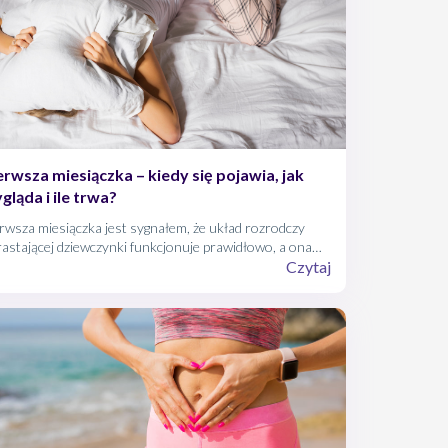
erwsza miesiączka – kiedy się pojawia, jak
gląda i ile trwa?
rwsza miesiączka jest sygnałem, że układ rozrodczy
astającej dziewczynki funkcjonuje prawidłowo, a ona
odzi w okres dojrzewania.
Czytaj