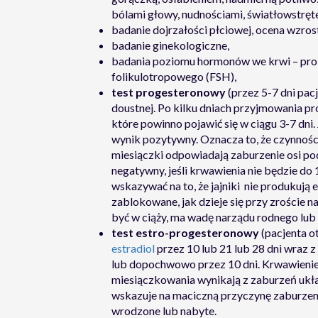
bólami głowy, nudnościami, światłowstręt
badanie dojrzałości płciowej, ocena wzros
badanie ginekologiczne,
badania poziomu hormonów we krwi – prol
folikulotropowego (FSH),
test progesteronowy
(przez 5-7 dni pa
doustnej. Po kilku dniach przyjmowania pr
które powinno pojawić się w ciągu 3-7 dni
wynik pozytywny. Oznacza to, że czynności
miesiączki odpowiadają zaburzenie osi p
negatywny, jeśli krwawienia nie będzie do
wskazywać na to, że jajniki nie produkują 
zablokowane, jak dzieje się przy zroście 
być w ciąży, ma wadę narządu rodnego lub
test estro-progesteronowy
(pacjenta o
estradiol
przez 10 lub 21 lub 28 dni wraz 
lub dopochwowo przez 10 dni. Krwawienie 
miesiączkowania wynikają z zaburzeń ukł
wskazuje na maciczną przyczynę zaburzeni
wrodzone lub nabyte.