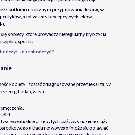
ież
skutkiem ubocznym przyjmowania leków, w
apeutyków, a także antykoncepcyjnych leków
k).
się kobiety, które prowadzą nieregularny tryb życia,
scyplinę sportu.
 skończył. Jak zakończyć?
wanie
ność kobiety i zostać zdiagnozowane przez lekarza. W
i szereg badań, w tym:
zemęczenia,
 diet,
a, ewentualnie przebytych ciąż, wykluczenie ciąży,
 ośrodkowego układu nerwowego (może się objawiać
cią, przyspieszeniem lub spowolnieniem akcji serca,