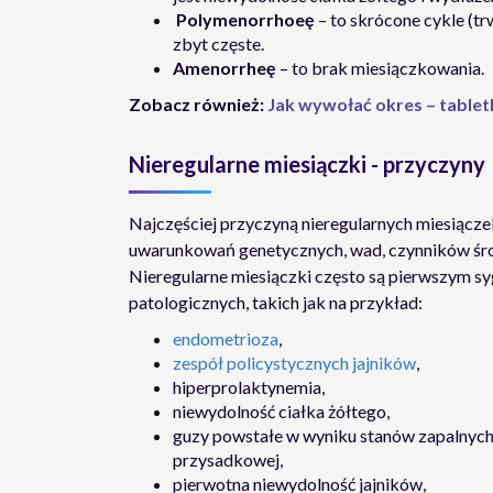
Polymenorrhoeę
–
to skrócone cykle (tr
zbyt częste.
Amenorrheę
–
to brak miesiączkowania.
Zobacz również:
Jak wywołać okres – tablet
Nieregularne miesiączki - przyczyny
Najczęściej przyczyną nieregularnych miesiącze
uwarunkowań genetycznych, wad, czynników środ
Nieregularne miesiączki często są pierwszym sy
patologicznych, takich jak na przykład:
endometrioza
,
zespół policystycznych jajników
,
hiperprolaktynemia,
niewydolność ciałka żółtego,
guzy powstałe w wyniku stanów zapalnyc
przysadkowej,
pierwotna niewydolność jajników,