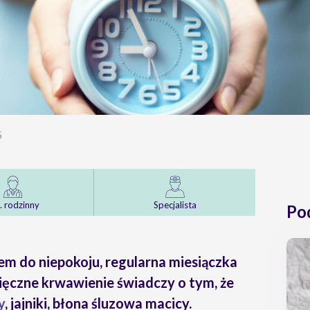
5
. rodzinny
Specjalista
Po
em do niepokoju, regularna miesiączka
ięczne krwawienie świadczy o tym, że
y
, jajniki, błona śluzowa macicy.