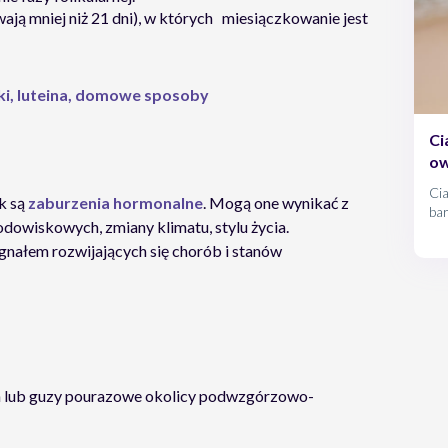
wają mniej niż 21 dni), w których miesiączkowanie jest
ki, luteina, domowe sposoby
Ci
ow
Ci
k są
zaburzenia hormonalne
. Mogą one wynikać z
bar
owiskowych, zmiany klimatu, stylu życia.
Naj
mał
gnałem rozwijających się chorób i stanów
nie
h lub guzy pourazowe okolicy podwzgórzowo-