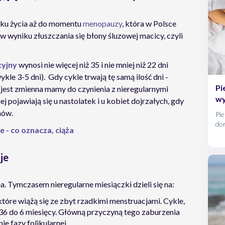
oku życia aż do momentu
menopauzy
, która w Polsce
w wyniku złuszczania się błony śluzowej macicy, czyli
cyjny
wynosi nie więcej niż 35 i nie mniej niż 22 dni
ykle 3-5 dni). Gdy cykle trwają tę samą ilość dni -
Pi
ść jest zmienna mamy do czynienia z nieregularnymi
wy
ej pojawiają się u nastolatek i u kobiet dojrzałych, gdy
nów.
Pie
dor
 - co oznacza, ciąża
wch
je
 Tymczasem nieregularne miesiączki dzieli się na:
które wiążą się ze zbyt rzadkimi menstruacjami. Cykle,
36 do 6 miesięcy. Główną przyczyną tego zaburzenia
ie fazy folikularnej.