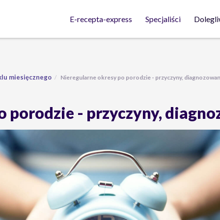
Dolegli
E-recepta-express
Specjaliści
klu miesięcznego
Nieregularne okresy po porodzie - przyczyny, diagnozowan
o porodzie - przyczyny, diagn