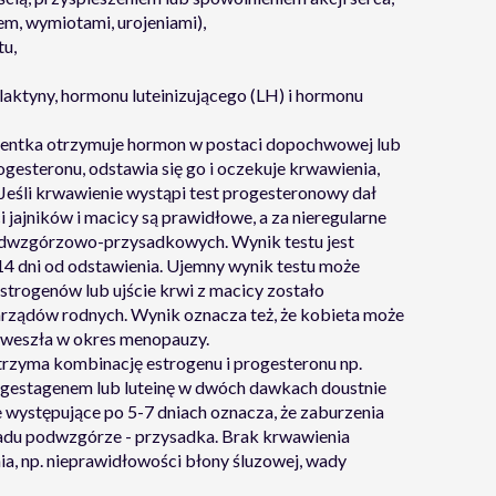
em, wymiotami, urojeniami),
tu,
aktyny, hormonu luteinizującego (LH) i hormonu
cjentka otrzymuje hormon w postaci dopochwowej lub
ogesteronu, odstawia się go i oczekuje krwawienia,
. Jeśli krwawienie wystąpi test progesteronowy dał
 jajników i macicy są prawidłowe, a za nieregularne
odwzgórzowo-przysadkowych. Wynik testu jest
 14 dni od odstawienia. Ujemny wynik testu może
estrogenów lub ujście krwi z macicy zostało
narządów rodnych. Wynik oznacza też, że kobieta może
 weszła w okres menopauzy.
trzyma kombinację estrogenu i progesteronu np.
z gestagenem lub luteinę w dwóch dawkach doustnie
występujące po 5-7 dniach oznacza, że zaburzenia
adu podwzgórze - przysadka. Brak krwawienia
a, np. nieprawidłowości błony śluzowej, wady