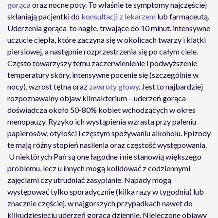
gorąca
oraz nocne poty. To właśnie te symptomy najczęściej
skłaniają pacjentki do
konsultacji z lekarzem
lub farmaceutą.
Uderzenia gorąca to nagłe, trwające do 10 minut, intensywne
uczucie ciepła, które zaczyna się w okolicach twarzy i klatki
piersiowej, a następnie rozprzestrzenia się po całym ciele.
Często towarzyszy temu zaczerwienienie i podwyższenie
temperatury skóry, intensywne pocenie się (szczególnie w
nocy), wzrost tętna oraz
zawroty głowy
. Jest to najbardziej
rozpoznawalny objaw klimakterium – uderzeń gorąca
doświadcza około 50-80% kobiet wchodzących w okres
menopauzy. Ryzyko ich wystąpienia wzrasta przy paleniu
papierosów, otyłości i częstym spożywaniu alkoholu. Epizody
te mają różny stopień nasilenia oraz częstość występowania.
U niektórych Pań są one łagodne i nie stanowią większego
problemu, lecz u innych mogą kolidować z codziennymi
zajęciami czy utrudniać zasypianie. Napady mogą
występować tylko sporadycznie (kilka razy w tygodniu) lub
znacznie częściej, w najgorszych przypadkach nawet do
kilkudziesięciu uderzeń gorąca dziennie. Nieleczone objawy