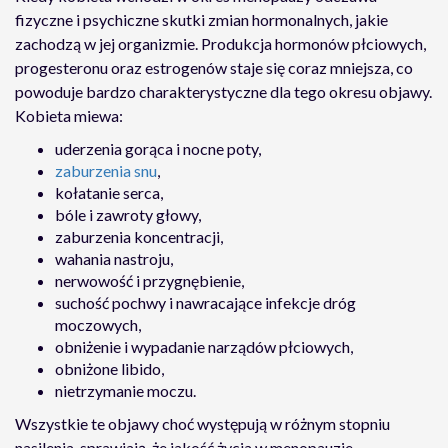
fizyczne i psychiczne skutki zmian hormonalnych, jakie
zachodzą w jej organizmie. Produkcja hormonów płciowych,
progesteronu oraz estrogenów staje się coraz mniejsza, co
powoduje bardzo charakterystyczne dla tego okresu objawy.
Kobieta miewa:
uderzenia gorąca i nocne poty,
zaburzenia snu
,
kołatanie serca,
bóle i zawroty głowy,
zaburzenia koncentracji,
wahania nastroju,
nerwowość i przygnębienie,
suchość pochwy i nawracające infekcje dróg
moczowych,
obniżenie i wypadanie narządów płciowych,
obniżone libido,
nietrzymanie moczu.
Wszystkie te objawy choć występują w różnym stopniu
nasilenia, sprawiają, że jakość życia w menopauzie