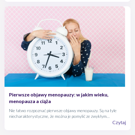
zewnętrznych.
Pierwsze objawy menopauzy: w jakim wieku,
menopauza a ciąża
Nie łatwo rozpoznać pierwsze objawy menopauzy. Są na tyle
niecharakterystyczne, że można je pomylić ze zwykłym
przepracowaniem czy początkowymi objawami ciąży. Pewność,
Czytaj
czy rozpoczął się już okres przekwitania dają natomiast badania
poziomu hormonów płciowych. Można je zrobić w laboratorium