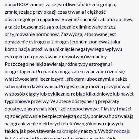
ponad 80% zmniejsza częstotliwość uderzeń gorąca,
zmniejszając przy okazji czas trwania i ciężkość
poszczególnych napadów. Również suchość i atrofia pochwy,
a także bezsenność są skutecznie eliminowane przez
przyjmowanie hormonów. Zazwyczaj stosowane jest
połączenie estrogenu z progesteronem, ponieważ taka
kombinacja umożliwia uniknięcie negatywnego wpływu
estrogenu na powstawanie nowotworów macicy.
Poszczególne leki zawierają różne typy estrogenu i
progestagenu. Preparaty mogą zatem znacznie różnić się
właściwościami leczniczymi, efektami ubocznymi, a także
schematem dawkowania. Progesterony można przyjmować
w sposób ciągły lub cyklicznie, robiąc kilkudniowe lub nawet
tygodniowe przerwy. W aptece dostępne są preparaty
doustne, plastry na skórę i żele dopochwowe. Plastry i maści
są zdecydowanie bezpieczniejszą opcją, ponieważ pozwalają
na ograniczenie niektórych efektów ogólnoustrojowych
takich, jak powstawanie
zakrzepicy
naczyń. Wybór
rodzaju
HTZ
zależy od konkretnych objawów pacjentki. Gdy