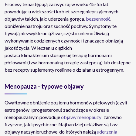
Procesy te następują zazwyczaj w wieku 45-55 lat
powodując u większości kobiet szereg nieprzyjemnych
objawów takich, jak: uderzenia gorąca,
bezsenność
,
obniżenie nastroju oraz suchość pochwy. Symptomy te
bywają niezwykle uciążliwe, często uniemożliwiają
wykonywanie codziennych czynności i znacząco obniżają
jakość życia. W leczeniu ciężkich
postaci klimakterium stosuje się terapię hormonami
płciowymi (tzw. hormonalną terapię zastępczą) lub dostępne
bez recepty suplementy roślinne o działaniu estrogennym.
Menopauza - typowe objawy
Gwałtowne obniżenie poziomu hormonów płciowych (czyli
estrogenów i progesteronu) zachodzące w okresie
menopauzalnym powoduje
objawy menopauzy
: zarówno
fizyczne, jak i psychiczne. Najbardziej uciążliwe są tzw.
objawy naczynioruchowe, do których należą
uderzenia