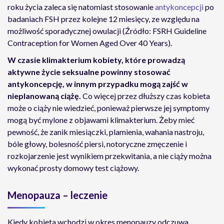
roku życia zaleca się natomiast stosowanie
antykoncepcji
po
badaniach FSH przez kolejne 12 miesięcy, ze względu na
możliwość sporadycznej owulacji (Źródło: FSRH Guideline
Contraception for Women Aged Over 40 Years).
W czasie klimakterium kobiety, które prowadzą
aktywne życie seksualne powinny stosować
antykoncepcję, w innym przypadku mogą zajść w
nieplanowaną ciążę.
Co więcej przez dłuższy czas kobieta
może o ciąży nie wiedzieć, ponieważ pierwsze jej symptomy
mogą być mylone z objawami klimakterium. Żeby mieć
pewność, że zanik miesiączki, plamienia, wahania nastroju,
bóle głowy, bolesność piersi, notoryczne zmęczenie i
rozkojarzenie jest wynikiem przekwitania, a nie ciąży można
wykonać prosty domowy test ciążowy.
Menopauza – leczenie
Kiedy kobieta wchodzi w okres menopauzy odczuwa