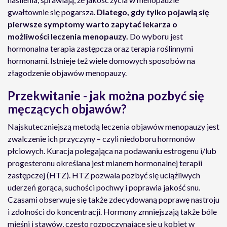
gwałtownie się pogarsza.
Dlatego, gdy tylko pojawią się
pierwsze symptomy warto zapytać lekarza o
możliwości leczenia menopauzy.
Do wyboru jest
hormonalna terapia zastępcza oraz terapia roślinnymi
hormonami. Istnieje też wiele domowych sposobów na
złagodzenie objawów menopauzy.
Przekwitanie - jak można pozbyć się
męczących objawów?
Najskuteczniejszą metodą leczenia objawów menopauzy jest
zwalczenie ich przyczyny – czyli niedoboru hormonów
płciowych. Kuracja polegająca na podawaniu estrogenu i/lub
progesteronu określana jest mianem hormonalnej terapii
zastępczej (HTZ). HTZ pozwala pozbyć się uciążliwych
uderzeń gorąca, suchości pochwy i poprawia jakość snu.
Czasami obserwuje się także zdecydowaną poprawę nastroju
i zdolności do koncentracji. Hormony zmniejszają także bóle
mięśni i stawów, często rozpoczynające się u kobiet w