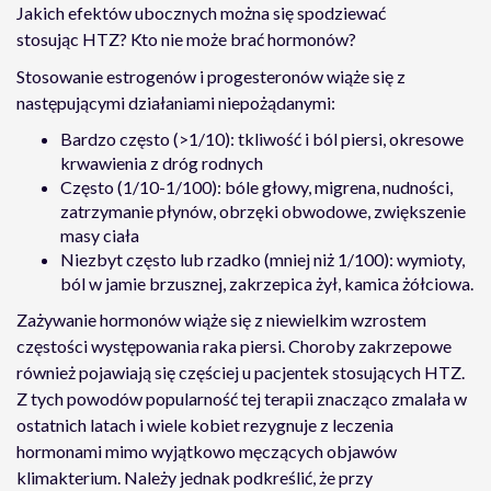
Jakich efektów ubocznych można się spodziewać
stosując HTZ? Kto nie może brać hormonów?
Stosowanie estrogenów i progesteronów wiąże się z
następującymi działaniami niepożądanymi:
Bardzo często (>1/10): tkliwość i ból piersi, okresowe
krwawienia z dróg rodnych
Często (1/10-1/100): bóle głowy, migrena, nudności,
zatrzymanie płynów, obrzęki obwodowe, zwiększenie
masy ciała
Niezbyt często lub rzadko (mniej niż 1/100): wymioty,
ból w jamie brzusznej, zakrzepica żył, kamica żółciowa.
Zażywanie hormonów wiąże się z niewielkim wzrostem
częstości występowania raka piersi. Choroby zakrzepowe
również pojawiają się częściej u pacjentek stosujących HTZ.
Z tych powodów popularność tej terapii znacząco zmalała w
ostatnich latach i wiele kobiet rezygnuje z leczenia
hormonami mimo wyjątkowo męczących objawów
klimakterium. Należy jednak podkreślić, że przy