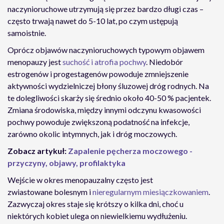
naczynioruchowe utrzymują się przez bardzo długi czas –
często trwają nawet do 5-10 lat, po czym ustępują
samoistnie.
Oprócz objawów naczynioruchowych typowym objawem
menopauzy jest
suchość i atrofia pochwy
. Niedobór
estrogenów i progestagenów powoduje zmniejszenie
aktywności wydzielniczej błony śluzowej dróg rodnych. Na
te dolegliwości skarży się średnio około 40-50 % pacjentek.
Zmiana środowiska, między innymi odczynu kwasowości
pochwy powoduje zwiększoną podatność na infekcje,
zarówno okolic intymnych, jak i dróg moczowych.
Zobacz artykuł:
Zapalenie pęcherza moczowego -
przyczyny, objawy, profilaktyka
Wejście w okres menopauzalny często jest
zwiastowane bolesnym i
nieregularnym miesiączkowaniem
.
Zazwyczaj okres staje się krótszy o kilka dni, choć u
niektórych kobiet ulega on niewielkiemu wydłużeniu.