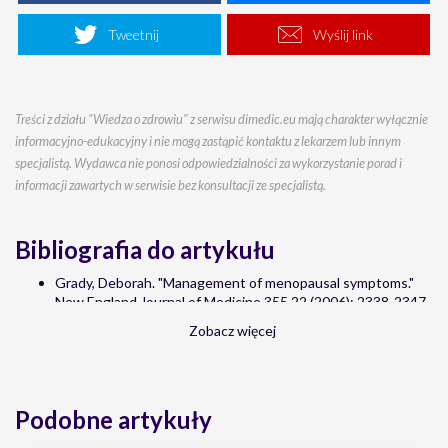
Tweetnij
Wyślij link
Treści z działu "Wiedza o zdrowiu" z serwisu dimedic.eu mają charakter wyłącznie
informacyjno-edukacyjny i nie mogą zastąpić kontaktu z lekarzem lub innym
specjalistą. Wydawca nie ponosi odpowiedzialności za wykorzystanie porad i
informacji zawartych w serwisie bez konsultacji ze specjalistą.
Bibliografia do artykułu
Grady, Deborah. "Management of menopausal symptoms."
New England Journal of Medicine 355.22 (2006): 2338-2347.
Lethaby, Anne, et al. "Phytoestrogens for vasomotor
Zobacz więcej
menopausal symptoms." The Cochrane Library (2007).
Rossouw, Jacques E., et al. "Postmenopausal hormone
therapy and risk of cardiovascular disease by age and years
since menopause." Jama 297.13 (2007): 1465-1477.
Podobne artykuły
MacLennan, Alastair H., et al. "Oral oestrogen and combined
oestrogen/progestogen therapy versus placebo for hot