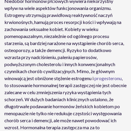
Niedobór hormonów płciowych wywiera niekorzystny
wpływ na wiele aspektów funkcjonowania organizmu.
Estrogeny utrzymują prawidłową reaktywność naczyń
krwionośnych, hamują proces resorpcji kości i wpływają na
zachowania seksualne kobiet. Kobiety w wieku
pomenopauzalnym, niezależnie od ogólnego procesu
starzenia, są bardziej narażone na wystąpienie chorób serca,
osteoporozy, a także demencji. Ryzyko to dodatkowo
wzrasta przy nadciśnieniu, paleniu papierosów,
podwyższonym cholesterolu i innych konwencjonalnych
czynnikach chorób cywilizacyjnych. Mimo, że głównym
winowajcą jest obniżone stężenie estrogenu i
progesteronu
,
to stosowanie hormonalnej terapii zastępczej nie jest obecnie
zalecane w celu zmniejszenia ryzyka wystąpienia tych
schorzeń. W dużych badaniach klinicznych ustalono, że
długotrwałe podawanie hormonów żeńskich kobietom po
menopauzie nie tylko nie redukuje częstości występowania
chorób serca i demencji, ale może nawet powodować ich
wzrost. Hormonalna terapia zastępcza ma za to