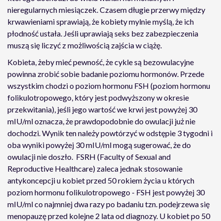
nieregularnych miesiączek. Czasem długie przerwy między
krwawieniami sprawiają, że kobiety mylnie myślą, że ich
płodność ustała. Jeśli uprawiają seks bez zabezpieczenia
muszą się liczyć z możliwością zajścia w ciążę.
Kobieta, żeby mieć pewność, że cykle są bezowulacyjne
powinna zrobić sobie badanie poziomu hormonów. Przede
wszystkim chodzi o poziom hormonu FSH (poziom hormonu
folikulotropowego, który jest podwyższony w okresie
przekwitania), jeśli jego wartość we krwi jest powyżej 30
mIU/ml oznacza, że prawdopodobnie do owulacji już nie
dochodzi. Wynik ten należy powtórzyć w odstępie 3 tygodni i
oba wyniki powyżej 30 mIU/ml mogą sugerować, że do
owulacji nie doszło. FSRH (Faculty of Sexual and
Reproductive Healthcare) zaleca jednak stosowanie
antykoncepcji u kobiet przed 50 rokiem życia u których
poziom hormonu folikulotropowego - FSH jest powyżej 30
mIU/ml co najmniej dwa razy po badaniu tzn. podejrzewa się
menopauzę przed kolejne 2 lata od diagnozy. U kobiet po 50