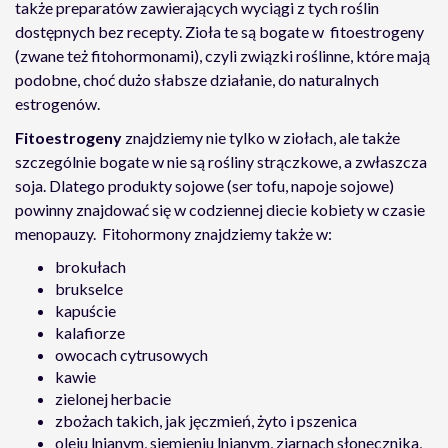
także preparatów zawierających wyciągi z tych roślin
dostępnych bez recepty. Zioła te są bogate w fitoestrogeny
(zwane też fitohormonami), czyli związki roślinne, które mają
podobne, choć dużo słabsze działanie, do naturalnych
estrogenów.
Fitoestrogeny
znajdziemy nie tylko w ziołach, ale także
szczególnie bogate w nie są rośliny strączkowe, a zwłaszcza
soja. Dlatego produkty sojowe (ser tofu, napoje sojowe)
powinny znajdować się w codziennej diecie kobiety w czasie
menopauzy. Fitohormony znajdziemy także w:
brokułach
brukselce
kapuście
kalafiorze
owocach cytrusowych
kawie
zielonej herbacie
zbożach takich, jak jęczmień, żyto i pszenica
oleju lnianym, siemieniu lnianym, ziarnach słonecznika,