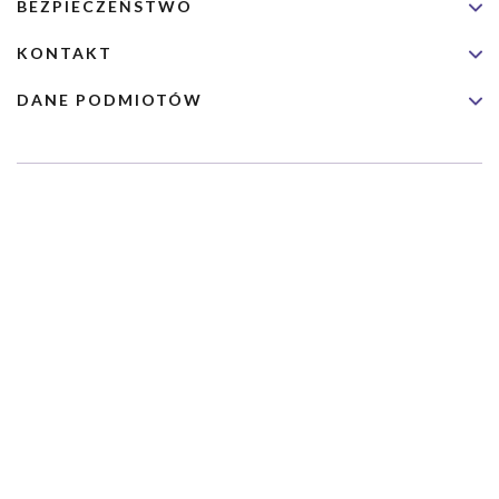
BEZPIECZEŃSTWO
KONTAKT
DANE PODMIOTÓW
Usługa nie jest przeznaczona dla nagłych przypadków medycznych.
Wybrane usługi realizowane są we współpracy z Narodowym
Funduszem Zdrowia (NFZ)
Copyrights 2026 Dimedic Ltd
Partnerzy Serwisu