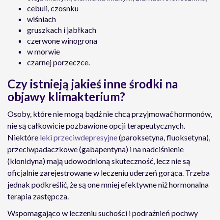
cebuli, czosnku
wiśniach
gruszkach i jabłkach
czerwone winogrona
w morwie
czarnej porzeczce.
Czy istnieją jakieś inne środki na
objawy klimakterium?
Osoby, które nie mogą bądź nie chcą przyjmować hormonów,
nie są całkowicie pozbawione opcji terapeutycznych.
Niektóre
leki przeciwdepresyjne
(paroksetyna, fluoksetyna),
przeciwpadaczkowe (gabapentyna) i na nadciśnienie
(klonidyna) mają udowodnioną skuteczność, lecz nie są
oficjalnie zarejestrowane w leczeniu uderzeń gorąca. Trzeba
jednak podkreślić, że są one mniej efektywne niż hormonalna
terapia zastępcza.
Wspomagająco w leczeniu suchości i podrażnień pochwy