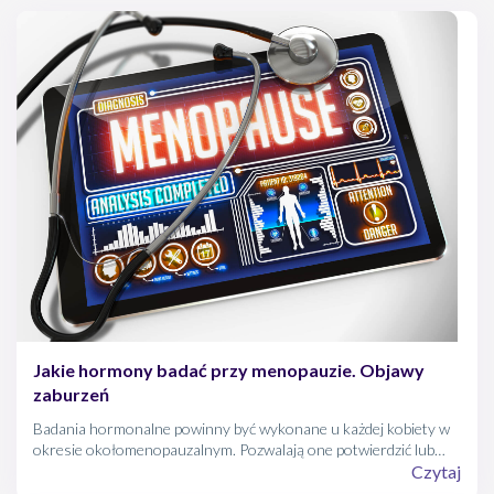
flushes." The Cochrane Library (2004).
Sikon, Andrea, and Holly L. Thacker. "Treatment options for
menopausal hot flashes." Cleveland Clinic journal of medicine
71.7 (2004): 578-582.
Nelson, Heidi D., et al. "Nonhormonal therapies for
menopausal hot flashes: systematic review and meta-
analysis." Jama 295.17 (2006): 2057-2071.
Katzung, Masters, Trevor, â€žFarmakologia ogÃ³lna i
klinicznaâ€, Wydawnictwo Czelej, 2013.
http://www.webmd.com/menopause/guide/
Jakie hormony badać przy menopauzie. Objawy
zaburzeń
Badania hormonalne powinny być wykonane u każdej kobiety w
okresie okołomenopauzalnym. Pozwalają one potwierdzić lub
wykluczyć nadchodzącą menopauzę. Nie zawsze da się to bowiem
Czytaj
określić przekwitanie jedyne na podstawie objawów