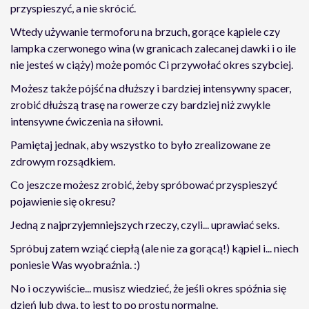
przyspieszyć, a nie skrócić.
Wtedy używanie termoforu na brzuch, gorące kąpiele czy
lampka czerwonego wina (w granicach zalecanej dawki i o ile
nie jesteś w ciąży) może pomóc Ci przywołać okres szybciej.
Możesz także pójść na dłuższy i bardziej intensywny spacer,
zrobić dłuższą trasę na rowerze czy bardziej niż zwykle
intensywne ćwiczenia na siłowni.
Pamiętaj jednak, aby wszystko to było zrealizowane ze
zdrowym rozsądkiem.
Co jeszcze możesz zrobić, żeby spróbować przyspieszyć
pojawienie się okresu?
Jedną z najprzyjemniejszych rzeczy, czyli... uprawiać seks.
Spróbuj zatem wziąć ciepłą (ale nie za gorącą!) kąpiel i... niech
poniesie Was wyobraźnia. :)
No i oczywiście... musisz wiedzieć, że jeśli okres spóźnia się
dzień lub dwa, to jest to po prostu normalne.