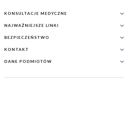
KONSULTACJE MEDYCZNE
NAJWAŻNIEJSZE LINKI
BEZPIECZEŃSTWO
KONTAKT
DANE PODMIOTÓW
Usługa nie jest przeznaczona dla nagłych przypadków medycznych.
Wybrane usługi realizowane są we współpracy z Narodowym
Funduszem Zdrowia (NFZ)