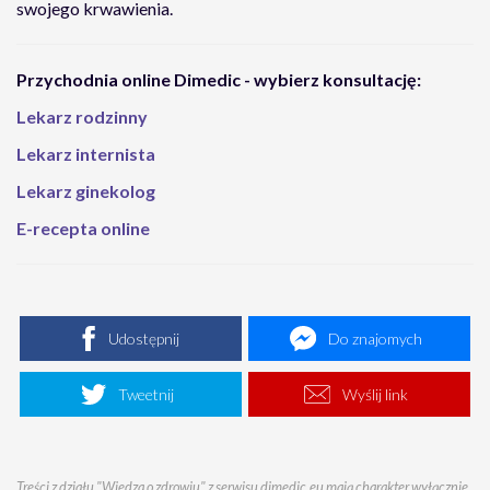
swojego krwawienia.
Przychodnia online Dimedic - wybierz konsultację:
Lekarz rodzinny
Lekarz internista
Lekarz ginekolog
E-recepta online
Udostępnij
Do znajomych
Tweetnij
Wyślij link
Treści z działu "Wiedza o zdrowiu" z serwisu dimedic.eu mają charakter wyłącznie