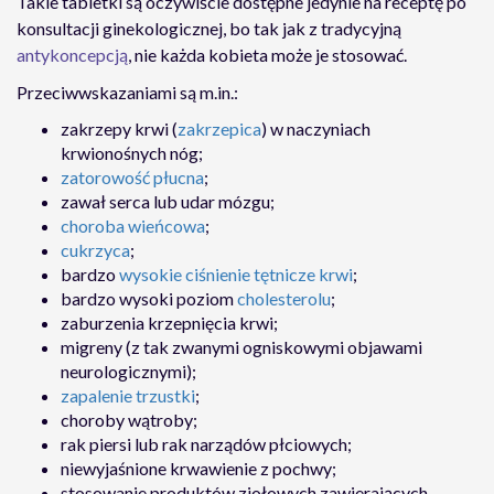
Takie tabletki są oczywiście dostępne jedynie na receptę po
konsultacji ginekologicznej, bo tak jak z tradycyjną
antykoncepcją
, nie każda kobieta może je stosować.
Przeciwwskazaniami są m.in.:
zakrzepy krwi (
zakrzepica
) w naczyniach
krwionośnych nóg;
zatorowość płucna
;
zawał serca lub udar mózgu;
choroba wieńcowa
;
cukrzyca
;
bardzo
wysokie ciśnienie tętnicze krwi
;
bardzo wysoki poziom
cholesterolu
;
zaburzenia krzepnięcia krwi;
migreny (z tak zwanymi ogniskowymi objawami
neurologicznymi);
zapalenie trzustki
;
choroby wątroby;
rak piersi lub rak narządów płciowych;
niewyjaśnione krwawienie z pochwy;
stosowanie produktów ziołowych zawierających