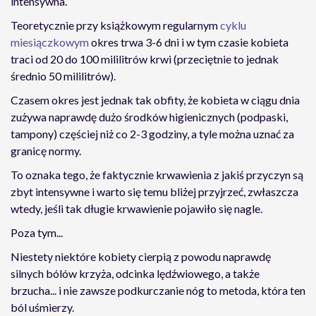
intensywna.
Teoretycznie przy książkowym regularnym
cyklu
miesiączkowym
okres trwa 3-6 dni i w tym czasie kobieta
traci od 20 do 100 mililitrów krwi (przeciętnie to jednak
średnio 50 mililitrów).
Czasem okres jest jednak tak obfity, że kobieta w ciągu dnia
zużywa naprawdę dużo środków higienicznych (podpaski,
tampony) częściej niż co 2-3 godziny, a tyle można uznać za
granicę normy.
To oznaka tego, że faktycznie krwawienia z jakiś przyczyn są
zbyt intensywne i warto się temu bliżej przyjrzeć, zwłaszcza
wtedy, jeśli tak długie krwawienie pojawiło się nagle.
Poza tym...
Niestety niektóre kobiety cierpią z powodu naprawdę
silnych bólów krzyża, odcinka lędźwiowego, a także
brzucha... i nie zawsze podkurczanie nóg to metoda, która ten
ból uśmierzy.