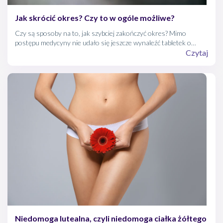
Jak skrócić okres? Czy to w ogóle możliwe?
Czy są sposoby na to, jak szybciej zakończyć okres? Mimo
postępu medycyny nie udało się jeszcze wynaleźć tabletek o
takim działaniu. Nie oznacza to jednak, że kobieta jest skazana na
Czytaj
znoszenie uciążliwości towarzyszących krwawieniom
miesiączkowym.
Niedomoga lutealna, czyli niedomoga ciałka żółtego