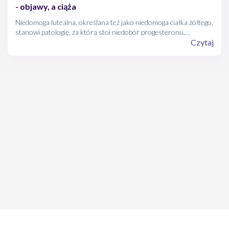
- objawy, a ciąża
Niedomoga lutealna, określana też jako niedomoga ciałka żółtego,
stanowi patologię, za którą stoi niedobór progesteronu,
hormonu odpowiedzialnego za zajście w ciążę oraz za jej
Czytaj
utrzymanie.