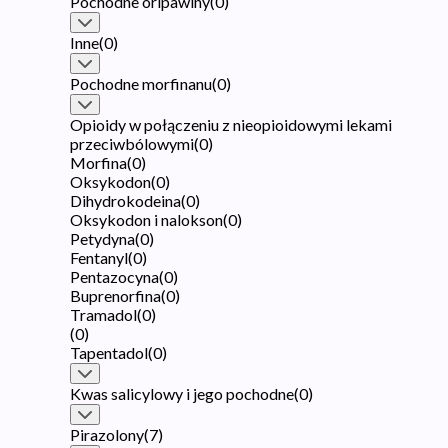
Pochodne oripawiny
(
0
)
Inne
(
0
)
Pochodne morfinanu
(
0
)
Opioidy w połączeniu z nieopioidowymi lekami
przeciwbólowymi
(
0
)
Morfina
(
0
)
Oksykodon
(
0
)
Dihydrokodeina
(
0
)
Oksykodon i nalokson
(
0
)
Petydyna
(
0
)
Fentanyl
(
0
)
Pentazocyna
(
0
)
Buprenorfina
(
0
)
Tramadol
(
0
)
(
0
)
Tapentadol
(
0
)
Kwas salicylowy i jego pochodne
(
0
)
Pirazolony
(
7
)