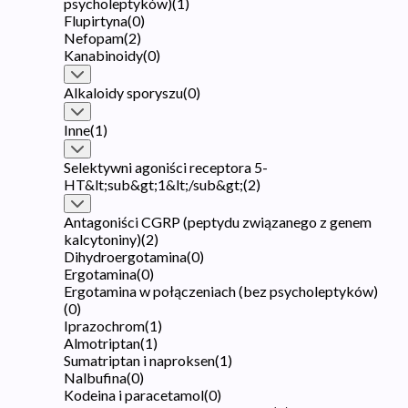
psycholeptyków)
(
1
)
Flupirtyna
(
0
)
Nefopam
(
2
)
Kanabinoidy
(
0
)
Alkaloidy sporyszu
(
0
)
Inne
(
1
)
Selektywni agoniści receptora 5-
HT&lt;sub&gt;1&lt;/sub&gt;
(
2
)
Antagoniści CGRP (peptydu związanego z genem
kalcytoniny)
(
2
)
Dihydroergotamina
(
0
)
Ergotamina
(
0
)
Ergotamina w połączeniach (bez psycholeptyków)
(
0
)
Iprazochrom
(
1
)
Almotriptan
(
1
)
Sumatriptan i naproksen
(
1
)
Nalbufina
(
0
)
Kodeina i paracetamol
(
0
)