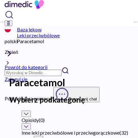
Baza lekow
Leki przeciwbólowe
polski
Paracetamol
Zmień
Powrót do kategorii
Zaloguj się
Paracetamol
Wybierz podkategorię
Potrzebujesz pomocy?
Rozpocznij chat
Opioidy
(
0
)
Inne leki przeciwbólowe i przeciwgorączkowe
(
32
)