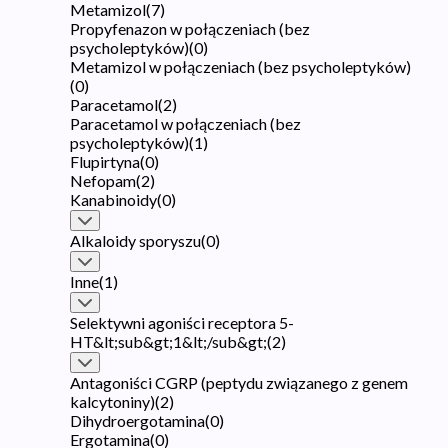
Metamizol
(
7
)
Propyfenazon w połączeniach (bez
psycholeptyków)
(
0
)
Metamizol w połączeniach (bez psycholeptyków)
(
0
)
Paracetamol
(
2
)
Paracetamol w połączeniach (bez
psycholeptyków)
(
1
)
Flupirtyna
(
0
)
Nefopam
(
2
)
Kanabinoidy
(
0
)
Alkaloidy sporyszu
(
0
)
Inne
(
1
)
Selektywni agoniści receptora 5-
HT&lt;sub&gt;1&lt;/sub&gt;
(
2
)
Antagoniści CGRP (peptydu związanego z genem
kalcytoniny)
(
2
)
Dihydroergotamina
(
0
)
Ergotamina
(
0
)