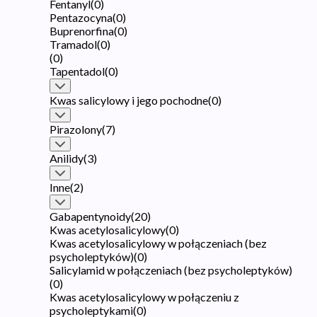
Fentanyl
(
0
)
Pentazocyna
(
0
)
Buprenorfina
(
0
)
Tramadol
(
0
)
(
0
)
Tapentadol
(
0
)
Kwas salicylowy i jego pochodne
(
0
)
Pirazolony
(
7
)
Anilidy
(
3
)
Inne
(
2
)
Gabapentynoidy
(
20
)
Kwas acetylosalicylowy
(
0
)
Kwas acetylosalicylowy w połączeniach (bez
psycholeptyków)
(
0
)
Salicylamid w połączeniach (bez psycholeptyków)
(
0
)
Kwas acetylosalicylowy w połączeniu z
psycholeptykami
(
0
)