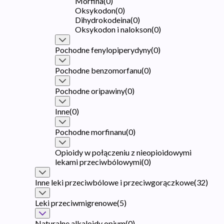
Morfina
(
0
)
Oksykodon
(
0
)
Dihydrokodeina
(
0
)
Oksykodon i nalokson
(
0
)
Pochodne fenylopiperydyny
(
0
)
Pochodne benzomorfanu
(
0
)
Pochodne oripawiny
(
0
)
Inne
(
0
)
Pochodne morfinanu
(
0
)
Opioidy w połączeniu z nieopioidowymi
lekami przeciwbólowymi
(
0
)
Inne leki przeciwbólowe i przeciwgorączkowe
(
32
)
Leki przeciwmigrenowe
(
5
)
Naturalne alkaloidy opium
(
0
)