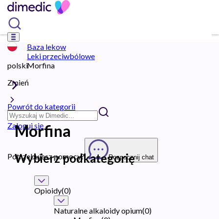
Baza lekow
Leki przeciwbólowe
polski
Morfina
Zmień
Powrót do kategorii
Zaloguj się
Morfina
Wybierz podkategorię
Potrzebujesz pomocy?
Rozpocznij chat
Opioidy
(
0
)
Naturalne alkaloidy opium
(
0
)