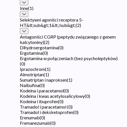
Inne
(
1
)
Selektywni agoniści receptora 5-
HT&lt;sub&gt;1&lt;/sub&gt;
(
2
)
Antagoniści CGRP (peptydu związanego z genem
kalcytoniny)
(
2
)
Dihydroergotamina
(
0
)
Ergotamina
(
0
)
Ergotamina w połączeniach (bez psycholeptyków)
(
0
)
Iprazochrom
(
1
)
Almotriptan
(
1
)
Sumatriptan i naproksen
(
1
)
Nalbufina
(
0
)
Kodeina i paracetamol
(
0
)
Kodeina i kwas acetylosalicylowy
(
0
)
Kodeina i ibuprofen
(
0
)
Tramadol i paracetamol
(
0
)
Tramadol i deksketoprofen
(
0
)
Erenumab
(
0
)
Fremanezumab
(
0
)