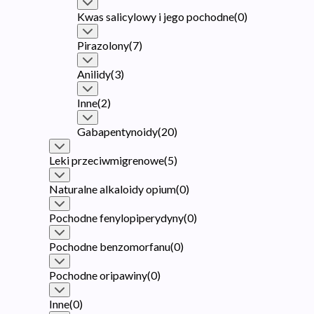
Kwas salicylowy i jego pochodne
(
0
)
Pirazolony
(
7
)
Anilidy
(
3
)
Inne
(
2
)
Gabapentynoidy
(
20
)
Leki przeciwmigrenowe
(
5
)
Naturalne alkaloidy opium
(
0
)
Pochodne fenylopiperydyny
(
0
)
Pochodne benzomorfanu
(
0
)
Pochodne oripawiny
(
0
)
Inne
(
0
)