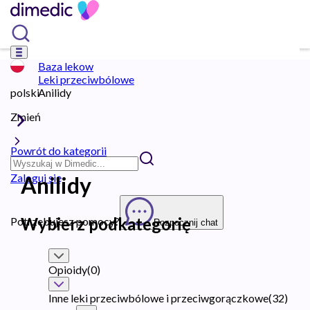
Baza lekow
Leki przeciwbólowe
polski
Anilidy
Zmień
Powrót do kategorii
Zaloguj się
Anilidy
Wybierz podkategorię
Potrzebujesz pomocy?
Rozpocznij chat
Opioidy
(
0
)
Inne leki przeciwbólowe i przeciwgorączkowe
(
32
)