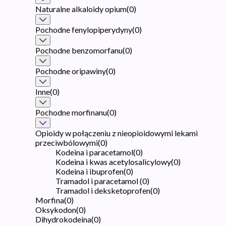
Naturalne alkaloidy opium
(
0
)
Pochodne fenylopiperydyny
(
0
)
Pochodne benzomorfanu
(
0
)
Pochodne oripawiny
(
0
)
Inne
(
0
)
Pochodne morfinanu
(
0
)
Opioidy w połączeniu z nieopioidowymi lekami
przeciwbólowymi
(
0
)
Kodeina i paracetamol
(
0
)
Kodeina i kwas acetylosalicylowy
(
0
)
Kodeina i ibuprofen
(
0
)
Tramadol i paracetamol
(
0
)
Tramadol i deksketoprofen
(
0
)
Morfina
(
0
)
Oksykodon
(
0
)
Dihydrokodeina
(
0
)