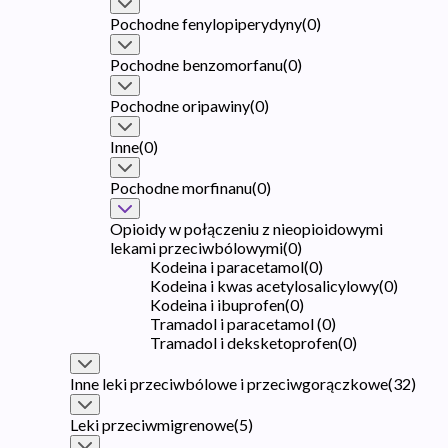
Pochodne fenylopiperydyny
(
0
)
Pochodne benzomorfanu
(
0
)
Pochodne oripawiny
(
0
)
Inne
(
0
)
Pochodne morfinanu
(
0
)
Opioidy w połączeniu z nieopioidowymi
lekami przeciwbólowymi
(
0
)
Kodeina i paracetamol
(
0
)
Kodeina i kwas acetylosalicylowy
(
0
)
Kodeina i ibuprofen
(
0
)
Tramadol i paracetamol
(
0
)
Tramadol i deksketoprofen
(
0
)
Inne leki przeciwbólowe i przeciwgorączkowe
(
32
)
Leki przeciwmigrenowe
(
5
)