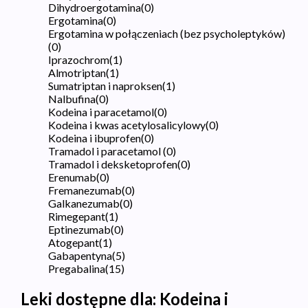
Dihydroergotamina
(
0
)
Ergotamina
(
0
)
Ergotamina w połączeniach (bez psycholeptyków)
(
0
)
Iprazochrom
(
1
)
Almotriptan
(
1
)
Sumatriptan i naproksen
(
1
)
Nalbufina
(
0
)
Kodeina i paracetamol
(
0
)
Kodeina i kwas acetylosalicylowy
(
0
)
Kodeina i ibuprofen
(
0
)
Tramadol i paracetamol
(
0
)
Tramadol i deksketoprofen
(
0
)
Erenumab
(
0
)
Fremanezumab
(
0
)
Galkanezumab
(
0
)
Rimegepant
(
1
)
Eptinezumab
(
0
)
Atogepant
(
1
)
Gabapentyna
(
5
)
Pregabalina
(
15
)
Leki dostępne dla:
Kodeina i