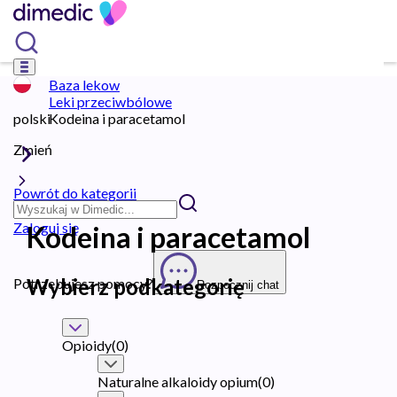
Baza lekow
Leki przeciwbólowe
polski
Kodeina i paracetamol
Zmień
Powrót do kategorii
Zaloguj się
Kodeina i paracetamol
Wybierz podkategorię
Potrzebujesz pomocy?
Rozpocznij chat
Opioidy
(
0
)
Naturalne alkaloidy opium
(
0
)