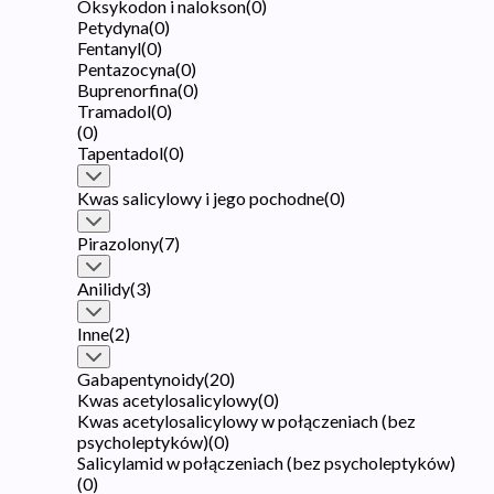
Oksykodon i nalokson
(
0
)
Petydyna
(
0
)
Fentanyl
(
0
)
Pentazocyna
(
0
)
Buprenorfina
(
0
)
Tramadol
(
0
)
(
0
)
Tapentadol
(
0
)
Kwas salicylowy i jego pochodne
(
0
)
Pirazolony
(
7
)
Anilidy
(
3
)
Inne
(
2
)
Gabapentynoidy
(
20
)
Kwas acetylosalicylowy
(
0
)
Kwas acetylosalicylowy w połączeniach (bez
psycholeptyków)
(
0
)
Salicylamid w połączeniach (bez psycholeptyków)
(
0
)