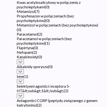
Kwas acetylosalicylowy w połączeniu z
psycholeptykami
(
0
)
Metamizol
(
7
)
Propyfenazon w połączeniach (bez
psycholeptyków)
(
0
)
Metamizol w połączeniach (bez psycholeptyków)
(
0
)
Paracetamol
(
2
)
Paracetamol w połączeniach (bez
psycholeptyków)
(
1
)
Flupirtyna
(
0
)
Nefopam
(
2
)
Kanabinoidy
(
0
)
Alkaloidy sporyszu
(
0
)
Inne
(
1
)
Selektywni agoniści receptora 5-
HT&lt;sub&gt;1&lt;/sub&gt;
(
2
)
Antagoniści CGRP (peptydu związanego z genem
kalcytoniny)
(
2
)