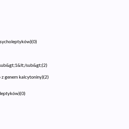
psycholeptyków)
(
0
)
sub&gt;1&lt;/sub&gt;
(
2
)
 z genem kalcytoniny)
(
2
)
oleptyków)
(
0
)