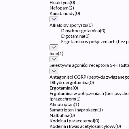
Flupirtyna
(
0
)
Nefopam
(
2
)
Kanabinoidy
(
0
)
Alkaloidy sporyszu
(
0
)
Dihydroergotamina
(
0
)
Ergotamina
(
0
)
Ergotamina w połączeniach (bez 
Inne
(
1
)
Selektywni agoniści receptora 5-HT&lt;
Antagoniści CGRP (peptydu związanego
Dihydroergotamina
(
0
)
Ergotamina
(
0
)
Ergotamina w połączeniach (bez psych
Iprazochrom
(
1
)
Almotriptan
(
1
)
Sumatriptan i naproksen
(
1
)
Nalbufina
(
0
)
Kodeina i paracetamol
(
0
)
Kodeina i kwas acetylosalicylowy
(
0
)