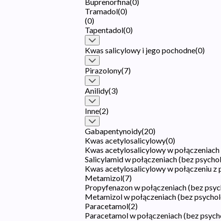
Buprenorfina
(
0
)
Tramadol
(
0
)
(
0
)
Tapentadol
(
0
)
Kwas salicylowy i jego pochodne
(
0
)
Pirazolony
(
7
)
Anilidy
(
3
)
Inne
(
2
)
Gabapentynoidy
(
20
)
Kwas acetylosalicylowy
(
0
)
Kwas acetylosalicylowy w połączeniach
Salicylamid w połączeniach (bez psych
Kwas acetylosalicylowy w połączeniu z
Metamizol
(
7
)
Propyfenazon w połączeniach (bez psy
Metamizol w połączeniach (bez psycho
Paracetamol
(
2
)
Paracetamol w połączeniach (bez psyc