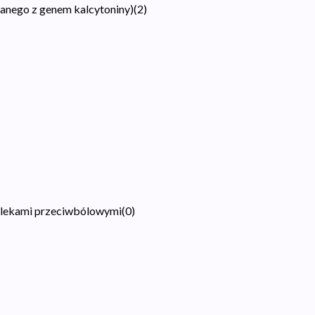
anego z genem kalcytoniny)
(
2
)
i lekami przeciwbólowymi
(
0
)