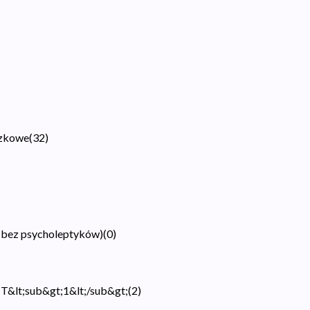
czkowe
(
32
)
(bez psycholeptyków)
(
0
)
HT&lt;sub&gt;1&lt;/sub&gt;
(
2
)