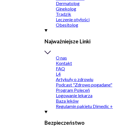
Dermatolog
Ginekolog
Trądzik
Leczenie otyłości
Obesitolog
Najważniejsze Linki
O nas
Kontakt
FAQ
L4
Artykuły o zdrowiu
Podcast "Zdrowo pogadane"
Program Poleceń
Logowanie lekarza
Baza leków
Regulamin pakietu Dimedic +
Bezpieczeństwo