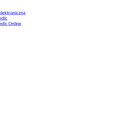
elektroniczną
edic
edic Online