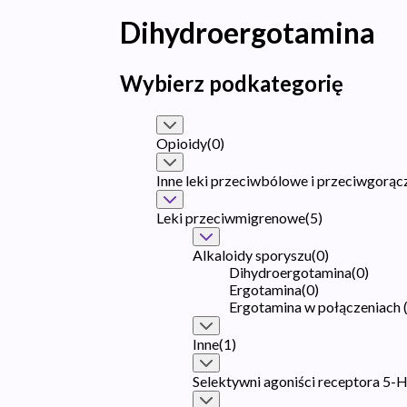
Dihydroergotamina
Wybierz podkategorię
Opioidy
(
0
)
Inne leki przeciwbólowe i przeciwgorą
Leki przeciwmigrenowe
(
5
)
Alkaloidy sporyszu
(
0
)
Dihydroergotamina
(
0
)
Ergotamina
(
0
)
Ergotamina w połączeniach 
Inne
(
1
)
Selektywni agoniści receptora 5-