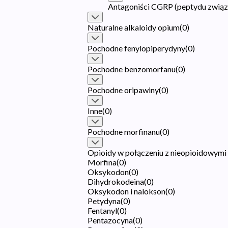
Antagoniści CGRP (peptydu związ
Naturalne alkaloidy opium
(
0
)
Pochodne fenylopiperydyny
(
0
)
Pochodne benzomorfanu
(
0
)
Pochodne oripawiny
(
0
)
Inne
(
0
)
Pochodne morfinanu
(
0
)
Opioidy w połączeniu z nieopioidowym
Morfina
(
0
)
Oksykodon
(
0
)
Dihydrokodeina
(
0
)
Oksykodon i nalokson
(
0
)
Petydyna
(
0
)
Fentanyl
(
0
)
Pentazocyna
(
0
)