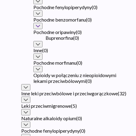
Pochodne fenylopiperydyny
(
0
)
Pochodne benzomorfanu
(
0
)
Pochodne oripawiny
(
0
)
Buprenorfina
(
0
)
Inne
(
0
)
Pochodne morfinanu
(
0
)
Opioidy w połączeniu z nieopioidowymi
lekami przeciwbólowymi
(
0
)
Inne leki przeciwbólowe i przeciwgorączkowe
(
32
)
Leki przeciwmigrenowe
(
5
)
Naturalne alkaloidy opium
(
0
)
Pochodne fenylopiperydyny
(
0
)