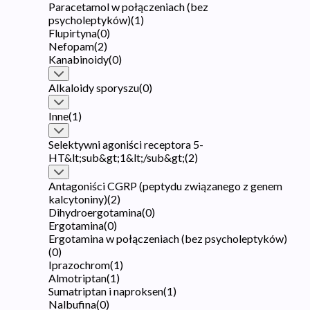
Paracetamol w połączeniach (bez
psycholeptyków)
(
1
)
Flupirtyna
(
0
)
Nefopam
(
2
)
Kanabinoidy
(
0
)
Alkaloidy sporyszu
(
0
)
Inne
(
1
)
Selektywni agoniści receptora 5-
HT&lt;sub&gt;1&lt;/sub&gt;
(
2
)
Antagoniści CGRP (peptydu związanego z genem
kalcytoniny)
(
2
)
Dihydroergotamina
(
0
)
Ergotamina
(
0
)
Ergotamina w połączeniach (bez psycholeptyków)
(
0
)
Iprazochrom
(
1
)
Almotriptan
(
1
)
Sumatriptan i naproksen
(
1
)
Nalbufina
(
0
)