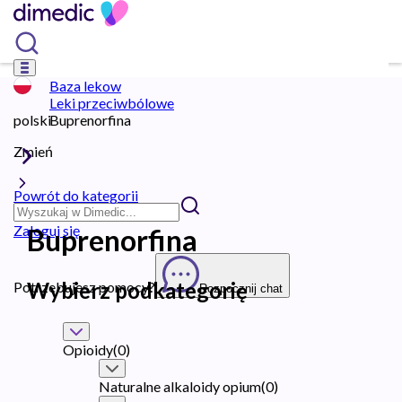
Baza lekow
Leki przeciwbólowe
polski
Buprenorfina
Zmień
Powrót do kategorii
Zaloguj się
Buprenorfina
Wybierz podkategorię
Potrzebujesz pomocy?
Rozpocznij chat
Opioidy
(
0
)
Naturalne alkaloidy opium
(
0
)