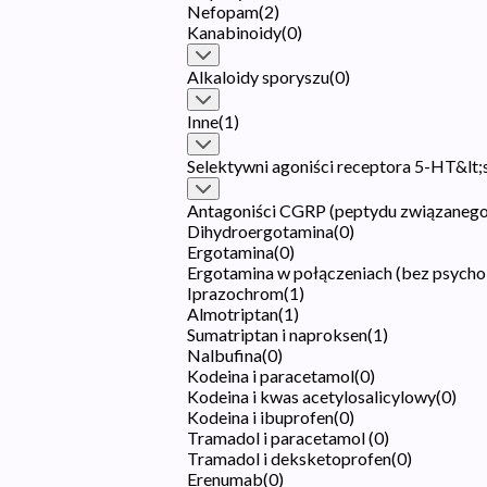
Nefopam
(
2
)
Kanabinoidy
(
0
)
Alkaloidy sporyszu
(
0
)
Inne
(
1
)
Selektywni agoniści receptora 5-HT&lt;
Antagoniści CGRP (peptydu związanego
Dihydroergotamina
(
0
)
Ergotamina
(
0
)
Ergotamina w połączeniach (bez psych
Iprazochrom
(
1
)
Almotriptan
(
1
)
Sumatriptan i naproksen
(
1
)
Nalbufina
(
0
)
Kodeina i paracetamol
(
0
)
Kodeina i kwas acetylosalicylowy
(
0
)
Kodeina i ibuprofen
(
0
)
Tramadol i paracetamol
(
0
)
Tramadol i deksketoprofen
(
0
)
Erenumab
(
0
)