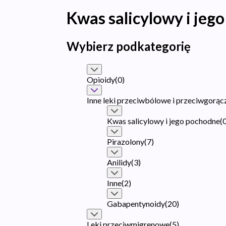
Kwas salicylowy i jeg
Wybierz podkategorię
Opioidy
(
0
)
Inne leki przeciwbólowe i przeciwgorą
Kwas salicylowy i jego pochodne
(
Pirazolony
(
7
)
Anilidy
(
3
)
Inne
(
2
)
Gabapentynoidy
(
20
)
Leki przeciwmigrenowe
(
5
)