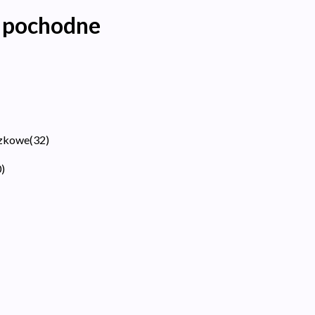
o pochodne
czkowe
(
32
)
0
)