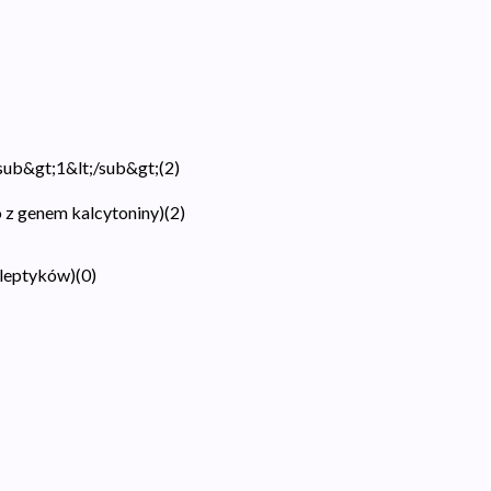
sub&gt;1&lt;/sub&gt;
(
2
)
 z genem kalcytoniny)
(
2
)
oleptyków)
(
0
)