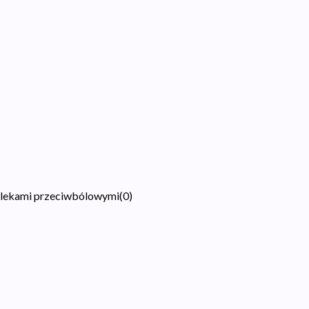
i lekami przeciwbólowymi
(
0
)