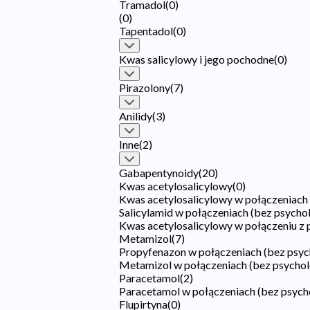
Tramadol
(
0
)
(
0
)
Tapentadol
(
0
)
Kwas salicylowy i jego pochodne
(
0
)
Pirazolony
(
7
)
Anilidy
(
3
)
Inne
(
2
)
Gabapentynoidy
(
20
)
Kwas acetylosalicylowy
(
0
)
Kwas acetylosalicylowy w połączeniach
Salicylamid w połączeniach (bez psych
Kwas acetylosalicylowy w połączeniu z
Metamizol
(
7
)
Propyfenazon w połączeniach (bez psy
Metamizol w połączeniach (bez psycho
Paracetamol
(
2
)
Paracetamol w połączeniach (bez psyc
Flupirtyna
(
0
)