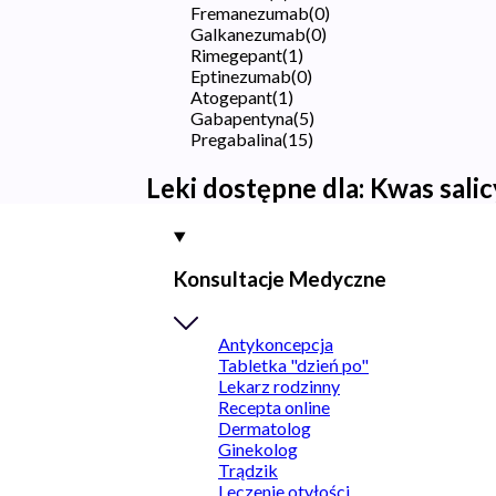
Fremanezumab
(
0
)
Galkanezumab
(
0
)
Rimegepant
(
1
)
Eptinezumab
(
0
)
Atogepant
(
1
)
Gabapentyna
(
5
)
Pregabalina
(
15
)
Leki dostępne dla:
Kwas sali
Konsultacje Medyczne
Antykoncepcja
Tabletka "dzień po"
Lekarz rodzinny
Recepta online
Dermatolog
Ginekolog
Trądzik
Leczenie otyłości