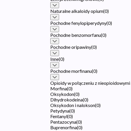
Naturalne alkaloidy opium
(
0
)
Pochodne fenylopiperydyny
(
0
)
Pochodne benzomorfanu
(
0
)
Pochodne oripawiny
(
0
)
Inne
(
0
)
Pochodne morfinanu
(
0
)
Opioidy w połączeniu z nieopioidowym
Morfina
(
0
)
Oksykodon
(
0
)
Dihydrokodeina
(
0
)
Oksykodon i nalokson
(
0
)
Petydyna
(
0
)
Fentanyl
(
0
)
Pentazocyna
(
0
)
Buprenorfina
(
0
)