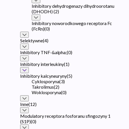
Inhibitory dehydrogenazy dihydroorotanu
(DHODH)
(
2
)
Inhibitory noworodkowego receptora Fc
(FcRn)
(
0
)
Selektywne
(
4
)
Inhibitory TNF-&alpha;
(
0
)
Inhibitory interleukiny
(
1
)
Inhibitory kalcyneuryny
(
5
)
Cyklosporyna
(
3
)
Takrolimus
(
2
)
Woklosporyna
(
0
)
Inne
(
12
)
Modulatory receptora fosforanu sfingozyny 1
(S1P)
(
0
)