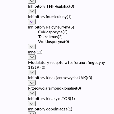
Inhibitory TNF-&alpha;
(
0
)
Inhibitory interleukiny
(
1
)
Inhibitory kalcyneuryny
(
5
)
Cyklosporyna
(
3
)
Takrolimus
(
2
)
Woklosporyna
(
0
)
Inne
(
12
)
Modulatory receptora fosforanu sfingozyny
1 (S1P)
(
0
)
Inhibitory kinaz janusowych (JAK)
(
0
)
Przeciwciała monoklonalne
(
0
)
Inhibitory kinazy mTOR
(
1
)
Inhibitory dopełniacza
(
1
)