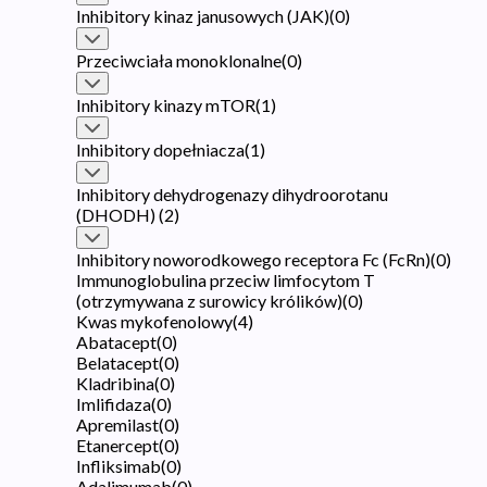
Inhibitory kinaz janusowych (JAK)
(
0
)
Przeciwciała monoklonalne
(
0
)
Inhibitory kinazy mTOR
(
1
)
Inhibitory dopełniacza
(
1
)
Inhibitory dehydrogenazy dihydroorotanu
(DHODH)
(
2
)
Inhibitory noworodkowego receptora Fc (FcRn)
(
0
)
Immunoglobulina przeciw limfocytom T
(otrzymywana z surowicy królików)
(
0
)
Kwas mykofenolowy
(
4
)
Abatacept
(
0
)
Belatacept
(
0
)
Kladribina
(
0
)
Imlifidaza
(
0
)
Apremilast
(
0
)
Etanercept
(
0
)
Infliksimab
(
0
)
Adalimumab
(
0
)