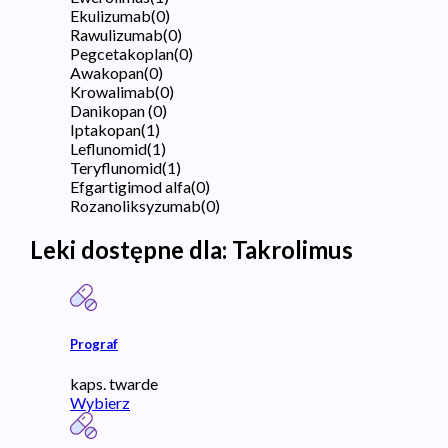
Ekulizumab
(
0
)
Rawulizumab
(
0
)
Pegcetakoplan
(
0
)
Awakopan
(
0
)
Krowalimab
(
0
)
Danikopan
(
0
)
Iptakopan
(
1
)
Leflunomid
(
1
)
Teryflunomid
(
1
)
Efgartigimod alfa
(
0
)
Rozanoliksyzumab
(
0
)
Leki dostępne dla:
Takrolimus
Prograf
kaps. twarde
Wybierz