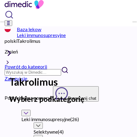
Baza lekow
Leki immunosupresyjne
polski
Takrolimus
Zmień
Powrót do kategorii
Zaloguj się
Takrolimus
Wybierz podkategorię
Potrzebujesz pomocy?
Rozpocznij chat
Leki immunosupresyjne
(
26
)
Selektywne
(
4
)