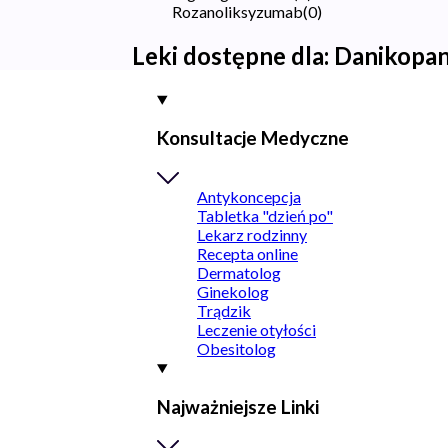
Rozanoliksyzumab
(
0
)
Leki dostępne dla:
Danikopa
Konsultacje Medyczne
Antykoncepcja
Tabletka "dzień po"
Lekarz rodzinny
Recepta online
Dermatolog
Ginekolog
Trądzik
Leczenie otyłości
Obesitolog
Najważniejsze Linki