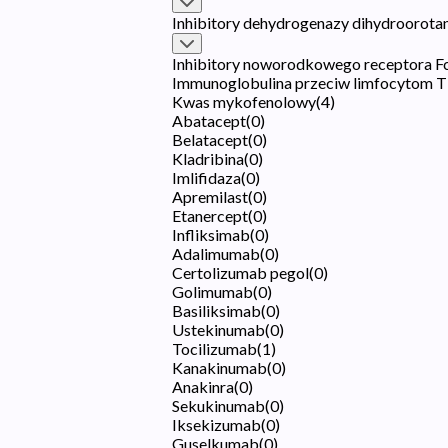
Inhibitory dehydrogenazy dihydrooro
Inhibitory noworodkowego receptora Fc
Immunoglobulina przeciw limfocytom T
Kwas mykofenolowy
(
4
)
Abatacept
(
0
)
Belatacept
(
0
)
Kladribina
(
0
)
Imlifidaza
(
0
)
Apremilast
(
0
)
Etanercept
(
0
)
Infliksimab
(
0
)
Adalimumab
(
0
)
Certolizumab pegol
(
0
)
Golimumab
(
0
)
Basiliksimab
(
0
)
Ustekinumab
(
0
)
Tocilizumab
(
1
)
Kanakinumab
(
0
)
Anakinra
(
0
)
Sekukinumab
(
0
)
Iksekizumab
(
0
)
Guselkumab
(
0
)