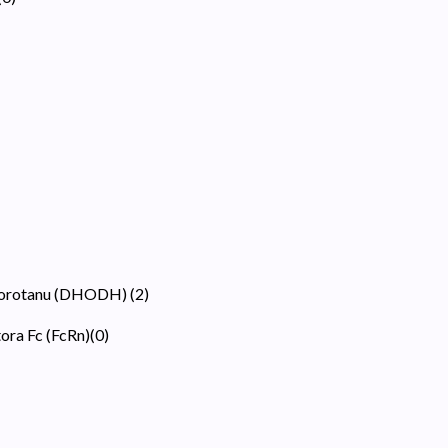
roorotanu (DHODH)
(
2
)
ora Fc (FcRn)
(
0
)