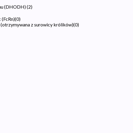
tanu (DHODH)
(
2
)
 (FcRn)
(
0
)
 (otrzymywana z surowicy królików)
(
0
)