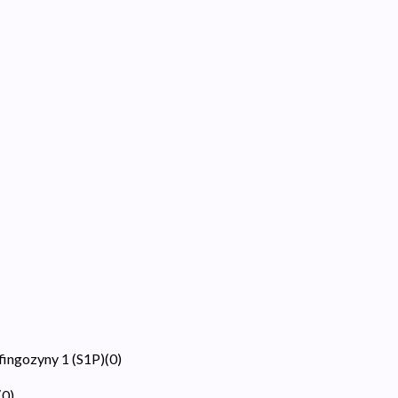
fingozyny 1 (S1P)
(
0
)
(
0
)