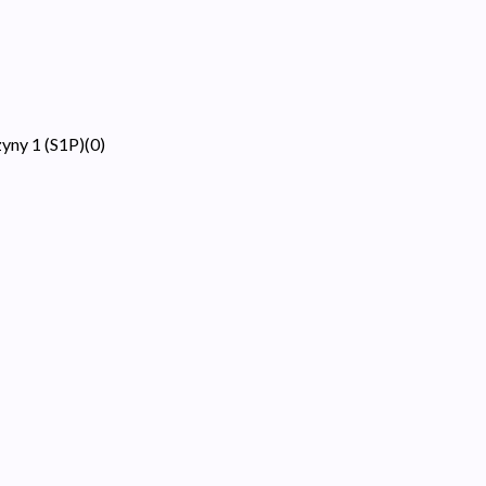
yny 1 (S1P)
(
0
)