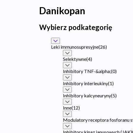
Danikopan
Wybierz podkategorię
Leki immunosupresyjne
(
26
)
Selektywne
(
4
)
Inhibitory TNF-&alpha;
(
0
)
Inhibitory interleukiny
(
1
)
Inhibitory kalcyneuryny
(
5
)
Inne
(
12
)
Modulatory receptora fosforanu s
Inhibitory kinaz janusowych (JAK)