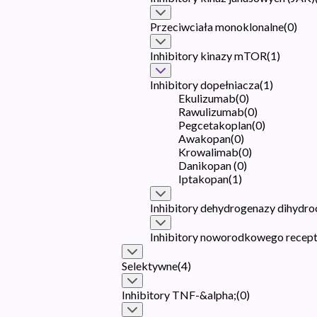
Przeciwciała monoklonalne
(
0
)
Inhibitory kinazy mTOR
(
1
)
Inhibitory dopełniacza
(
1
)
Ekulizumab
(
0
)
Rawulizumab
(
0
)
Pegcetakoplan
(
0
)
Awakopan
(
0
)
Krowalimab
(
0
)
Danikopan
(
0
)
Iptakopan
(
1
)
Inhibitory dehydrogenazy dihyd
Inhibitory noworodkowego recept
Selektywne
(
4
)
Inhibitory TNF-&alpha;
(
0
)