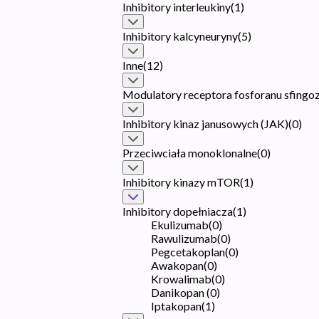
Inhibitory interleukiny
(
1
)
Inhibitory kalcyneuryny
(
5
)
Inne
(
12
)
Modulatory receptora fosforanu sfingoz
Inhibitory kinaz janusowych (JAK)
(
0
)
Przeciwciała monoklonalne
(
0
)
Inhibitory kinazy mTOR
(
1
)
Inhibitory dopełniacza
(
1
)
Ekulizumab
(
0
)
Rawulizumab
(
0
)
Pegcetakoplan
(
0
)
Awakopan
(
0
)
Krowalimab
(
0
)
Danikopan
(
0
)
Iptakopan
(
1
)