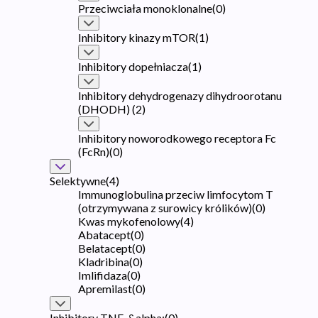
Przeciwciała monoklonalne
(
0
)
Inhibitory kinazy mTOR
(
1
)
Inhibitory dopełniacza
(
1
)
Inhibitory dehydrogenazy dihydroorotanu
(DHODH)
(
2
)
Inhibitory noworodkowego receptora Fc
(FcRn)
(
0
)
Selektywne
(
4
)
Immunoglobulina przeciw limfocytom T
(otrzymywana z surowicy królików)
(
0
)
Kwas mykofenolowy
(
4
)
Abatacept
(
0
)
Belatacept
(
0
)
Kladribina
(
0
)
Imlifidaza
(
0
)
Apremilast
(
0
)
Inhibitory TNF-&alpha;
(
0
)