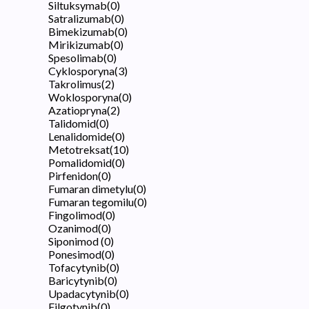
Siltuksymab
(
0
)
Satralizumab
(
0
)
Bimekizumab
(
0
)
Mirikizumab
(
0
)
Spesolimab
(
0
)
Cyklosporyna
(
3
)
Takrolimus
(
2
)
Woklosporyna
(
0
)
Azatiopryna
(
2
)
Talidomid
(
0
)
Lenalidomide
(
0
)
Metotreksat
(
10
)
Pomalidomid
(
0
)
Pirfenidon
(
0
)
Fumaran dimetylu
(
0
)
Fumaran tegomilu
(
0
)
Fingolimod
(
0
)
Ozanimod
(
0
)
Siponimod
(
0
)
Ponesimod
(
0
)
Tofacytynib
(
0
)
Baricytynib
(
0
)
Upadacytynib
(
0
)
Filgotynib
(
0
)