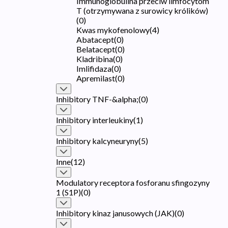
Immunoglobulina przeciw limfocytom
T (otrzymywana z surowicy królików)
(
0
)
Kwas mykofenolowy
(
4
)
Abatacept
(
0
)
Belatacept
(
0
)
Kladribina
(
0
)
Imlifidaza
(
0
)
Apremilast
(
0
)
Inhibitory TNF-&alpha;
(
0
)
Inhibitory interleukiny
(
1
)
Inhibitory kalcyneuryny
(
5
)
Inne
(
12
)
Modulatory receptora fosforanu sfingozyny
1 (S1P)
(
0
)
Inhibitory kinaz janusowych (JAK)
(
0
)