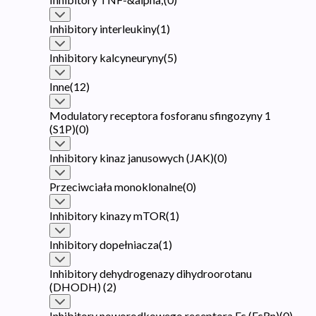
Inhibitory interleukiny
(
1
)
Inhibitory kalcyneuryny
(
5
)
Inne
(
12
)
Modulatory receptora fosforanu sfingozyny 1
(S1P)
(
0
)
Inhibitory kinaz janusowych (JAK)
(
0
)
Przeciwciała monoklonalne
(
0
)
Inhibitory kinazy mTOR
(
1
)
Inhibitory dopełniacza
(
1
)
Inhibitory dehydrogenazy dihydroorotanu
(DHODH)
(
2
)
Inhibitory noworodkowego receptora Fc (FcRn)
(
0
)