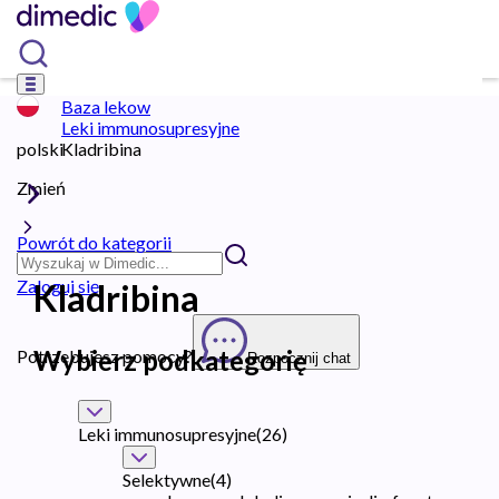
Baza lekow
Leki immunosupresyjne
polski
Kladribina
Zmień
Powrót do kategorii
Zaloguj się
Kladribina
Wybierz podkategorię
Potrzebujesz pomocy?
Rozpocznij chat
Leki immunosupresyjne
(
26
)
Selektywne
(
4
)