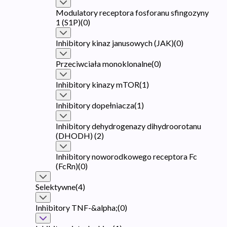
Modulatory receptora fosforanu sfingozyny
1 (S1P)
(
0
)
Inhibitory kinaz janusowych (JAK)
(
0
)
Przeciwciała monoklonalne
(
0
)
Inhibitory kinazy mTOR
(
1
)
Inhibitory dopełniacza
(
1
)
Inhibitory dehydrogenazy dihydroorotanu
(DHODH)
(
2
)
Inhibitory noworodkowego receptora Fc
(FcRn)
(
0
)
Selektywne
(
4
)
Inhibitory TNF-&alpha;
(
0
)