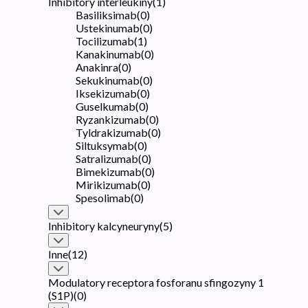
Inhibitory interleukiny
(
1
)
Basiliksimab
(
0
)
Ustekinumab
(
0
)
Tocilizumab
(
1
)
Kanakinumab
(
0
)
Anakinra
(
0
)
Sekukinumab
(
0
)
Iksekizumab
(
0
)
Guselkumab
(
0
)
Ryzankizumab
(
0
)
Tyldrakizumab
(
0
)
Siltuksymab
(
0
)
Satralizumab
(
0
)
Bimekizumab
(
0
)
Mirikizumab
(
0
)
Spesolimab
(
0
)
Inhibitory kalcyneuryny
(
5
)
Inne
(
12
)
Modulatory receptora fosforanu sfingozyny 1
(S1P)
(
0
)