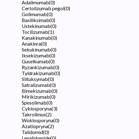
Adalimumab
(
0
)
Certolizumab pegol
(
0
)
Golimumab
(
0
)
Basiliksimab
(
0
)
Ustekinumab
(
0
)
Tocilizumab
(
1
)
Kanakinumab
(
0
)
Anakinra
(
0
)
Sekukinumab
(
0
)
Iksekizumab
(
0
)
Guselkumab
(
0
)
Ryzankizumab
(
0
)
Tyldrakizumab
(
0
)
Siltuksymab
(
0
)
Satralizumab
(
0
)
Bimekizumab
(
0
)
Mirikizumab
(
0
)
Spesolimab
(
0
)
Cyklosporyna
(
3
)
Takrolimus
(
2
)
Woklosporyna
(
0
)
Azatiopryna
(
2
)
Talidomid
(
0
)
Lenalidomide
(
0
)