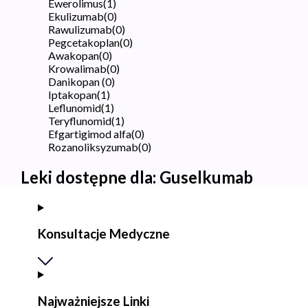
Ewerolimus
(
1
)
Ekulizumab
(
0
)
Rawulizumab
(
0
)
Pegcetakoplan
(
0
)
Awakopan
(
0
)
Krowalimab
(
0
)
Danikopan
(
0
)
Iptakopan
(
1
)
Leflunomid
(
1
)
Teryflunomid
(
1
)
Efgartigimod alfa
(
0
)
Rozanoliksyzumab
(
0
)
Leki dostępne dla:
Guselkumab
Konsultacje Medyczne
Najważniejsze Linki