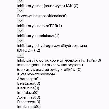
Inhibitory kinaz janusowych (JAK)
(
0
)
Przeciwciała monoklonalne
(
0
)
Inhibitory kinazy mTOR
(
1
)
Inhibitory dopełniacza
(
1
)
Inhibitory dehydrogenazy dihydroorotanu
(DHODH)
(
2
)
Inhibitory noworodkowego receptora Fc (FcRn)
(
0
)
Immunoglobulina przeciw limfocytom T
(otrzymywana z surowicy królików)
(
0
)
Kwas mykofenolowy
(
4
)
Abatacept
(
0
)
Belatacept
(
0
)
Kladribina
(
0
)
Imlifidaza
(
0
)
Apremilast
(
0
)
Etanercept
(
0
)
Infliksimab
(
0
)