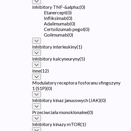
Inhibitory TNF-&alpha;
(
0
)
Etanercept
(
0
)
Infliksimab
(
0
)
Adalimumab
(
0
)
Certolizumab pegol
(
0
)
Golimumab
(
0
)
Inhibitory interleukiny
(
1
)
Inhibitory kalcyneuryny
(
5
)
Inne
(
12
)
Modulatory receptora fosforanu sfingozyny
1 (S1P)
(
0
)
Inhibitory kinaz janusowych (JAK)
(
0
)
Przeciwciała monoklonalne
(
0
)
Inhibitory kinazy mTOR
(
1
)