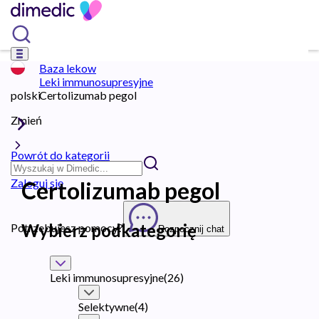
Baza lekow
Leki immunosupresyjne
polski
Certolizumab pegol
Zmień
Powrót do kategorii
Zaloguj się
Certolizumab pegol
Wybierz podkategorię
Potrzebujesz pomocy?
Rozpocznij chat
Leki immunosupresyjne
(
26
)
Selektywne
(
4
)