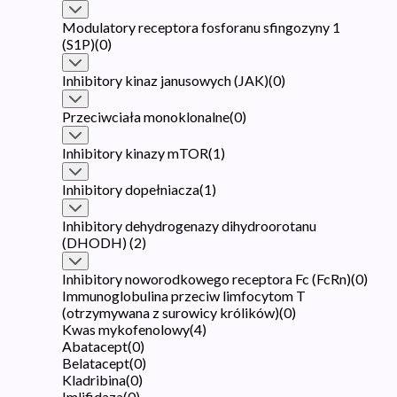
Modulatory receptora fosforanu sfingozyny 1
(S1P)
(
0
)
Inhibitory kinaz janusowych (JAK)
(
0
)
Przeciwciała monoklonalne
(
0
)
Inhibitory kinazy mTOR
(
1
)
Inhibitory dopełniacza
(
1
)
Inhibitory dehydrogenazy dihydroorotanu
(DHODH)
(
2
)
Inhibitory noworodkowego receptora Fc (FcRn)
(
0
)
Immunoglobulina przeciw limfocytom T
(otrzymywana z surowicy królików)
(
0
)
Kwas mykofenolowy
(
4
)
Abatacept
(
0
)
Belatacept
(
0
)
Kladribina
(
0
)
Imlifidaza
(
0
)