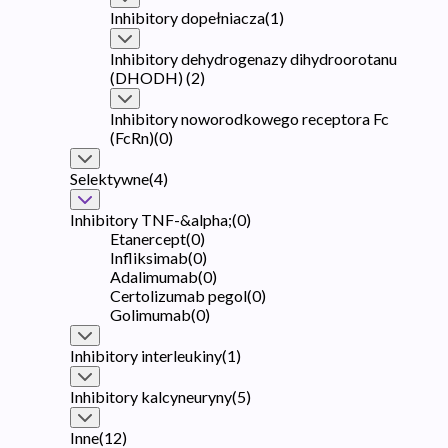
Inhibitory dopełniacza
(
1
)
Inhibitory dehydrogenazy dihydroorotanu
(DHODH)
(
2
)
Inhibitory noworodkowego receptora Fc
(FcRn)
(
0
)
Selektywne
(
4
)
Inhibitory TNF-&alpha;
(
0
)
Etanercept
(
0
)
Infliksimab
(
0
)
Adalimumab
(
0
)
Certolizumab pegol
(
0
)
Golimumab
(
0
)
Inhibitory interleukiny
(
1
)
Inhibitory kalcyneuryny
(
5
)
Inne
(
12
)