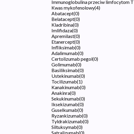
Immunoglobulina przeciw limfocytom T
Kwas mykofenolowy
(
4
)
Abatacept
(
0
)
Belatacept
(
0
)
Kladribina
(
0
)
Imlifidaza
(
0
)
Apremilast
(
0
)
Etanercept
(
0
)
Infliksimab
(
0
)
Adalimumab
(
0
)
Certolizumab pegol
(
0
)
Golimumab
(
0
)
Basiliksimab
(
0
)
Ustekinumab
(
0
)
Tocilizumab
(
1
)
Kanakinumab
(
0
)
Anakinra
(
0
)
Sekukinumab
(
0
)
Iksekizumab
(
0
)
Guselkumab
(
0
)
Ryzankizumab
(
0
)
Tyldrakizumab
(
0
)
Siltuksymab
(
0
)
Satralizumab
(
0
)