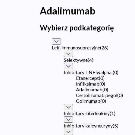
Adalimumab
Wybierz podkategorię
Leki immunosupresyjne
(
26
)
Selektywne
(
4
)
Inhibitory TNF-&alpha;
(
0
)
Etanercept
(
0
)
Infliksimab
(
0
)
Adalimumab
(
0
)
Certolizumab pegol
(
0
)
Golimumab
(
0
)
Inhibitory interleukiny
(
1
)
Inhibitory kalcyneuryny
(
5
)