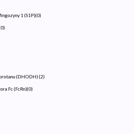
fingozyny 1 (S1P)
(
0
)
(
0
)
roorotanu (DHODH)
(
2
)
ora Fc (FcRn)
(
0
)