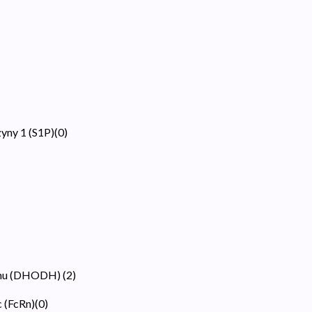
yny 1 (S1P)
(
0
)
tanu (DHODH)
(
2
)
 (FcRn)
(
0
)