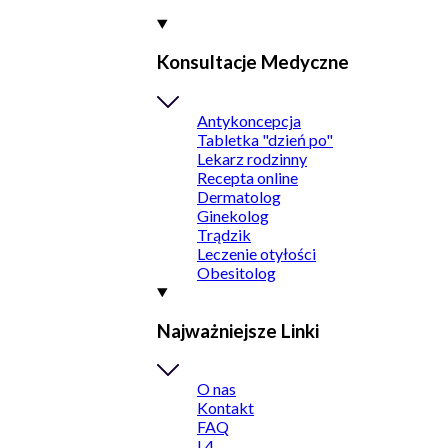
Konsultacje Medyczne
Antykoncepcja
Tabletka "dzień po"
Lekarz rodzinny
Recepta online
Dermatolog
Ginekolog
Trądzik
Leczenie otyłości
Obesitolog
Najważniejsze Linki
O nas
Kontakt
FAQ
L4