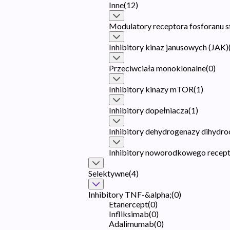
Inne
(
12
)
Modulatory receptora fosforanu s
Inhibitory kinaz janusowych (JAK)
Przeciwciała monoklonalne
(
0
)
Inhibitory kinazy mTOR
(
1
)
Inhibitory dopełniacza
(
1
)
Inhibitory dehydrogenazy dihyd
Inhibitory noworodkowego recept
Selektywne
(
4
)
Inhibitory TNF-&alpha;
(
0
)
Etanercept
(
0
)
Infliksimab
(
0
)
Adalimumab
(
0
)