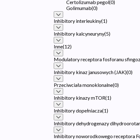
Certolizumab pegol
(
0
)
Golimumab
(
0
)
Inhibitory interleukiny
(
1
)
Inhibitory kalcyneuryny
(
5
)
Inne
(
12
)
Modulatory receptora fosforanu sfingoz
Inhibitory kinaz janusowych (JAK)
(
0
)
Przeciwciała monoklonalne
(
0
)
Inhibitory kinazy mTOR
(
1
)
Inhibitory dopełniacza
(
1
)
Inhibitory dehydrogenazy dihydrooro
Inhibitory noworodkowego receptora Fc