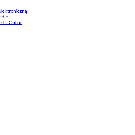
elektroniczną
edic
edic Online