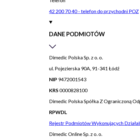
Telefon
42 200 70 40 - telefon do przychodni POZ
DANE PODMIOTÓW
Dimedic Polska Sp. z o. o.
ul. Pojezierska 90A, 91-341 Łódź
NIP
9472001543
KRS
0000828100
Dimedic Polska Spółka Z Ograniczoną Od
RPWDL
Rejestr Podmiotów Wykonujących Działal
Dimedic Online Sp. z o. o.