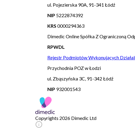
ul. Pojezierska 90A, 91-341 Łódź
NIP
5222874392
KRS
0000294363
Dimedic Online Spółka Z Ograniczoną Odp
RPWDL
Rejestr Podmiotów Wykonujących Działal
Przychodnia POZ w Łodzi
ul. Zbąszyńska 3C, 91-342 Łódź
NIP
932001543
Copyrights 2026 Dimedic Ltd