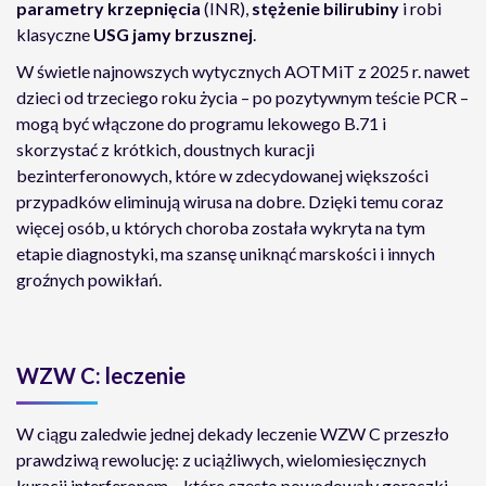
parametry krzepnięcia
(INR),
stężenie bilirubiny
i robi
klasyczne
USG jamy brzusznej
.
W świetle najnowszych wytycznych AOTMiT z 2025 r. nawet
dzieci od trzeciego roku życia – po pozytywnym teście PCR –
mogą być włączone do programu lekowego B.71 i
skorzystać z krótkich, doustnych kuracji
bezinterferonowych, które w zdecydowanej większości
przypadków eliminują wirusa na dobre. Dzięki temu coraz
więcej osób, u których choroba została wykryta na tym
etapie diagnostyki, ma szansę uniknąć marskości i innych
groźnych powikłań.
WZW C: leczenie
W ciągu zaledwie jednej dekady leczenie WZW C przeszło
prawdziwą rewolucję: z uciążliwych, wielomiesięcznych
kuracji interferonem – które często powodowały gorączki,