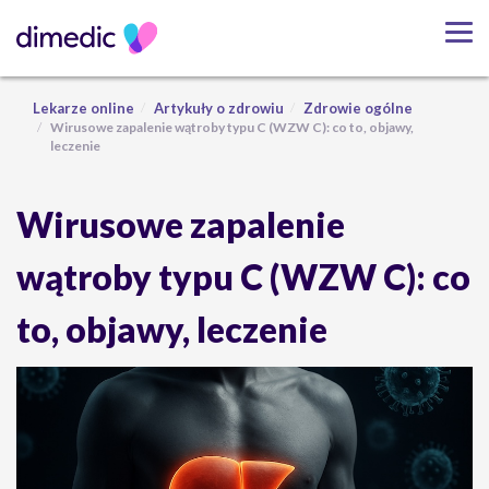
Lekarze online
Artykuły o zdrowiu
Zdrowie ogólne
Wirusowe zapalenie wątroby typu C (WZW C): co to, objawy,
leczenie
Wirusowe zapalenie
wątroby typu C (WZW C): co
to, objawy, leczenie