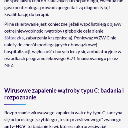
do specjalisty chorób zakaźnych lub hepatologa, ewentualnie
gastroenterologa, prowadzącego dalszą diagnostykę i
kwalifikację do terapii.
Pilne skierowanie jest konieczne, jeżeli współistnieją objawy
ostrej niewydolności wątroby (głębokie osłabienie,
żółtaczka
, zaburzenia krzepnięcia). Ponieważ WZW C nie
należy do chorób podlegających obowiązkowej
hospitalizacji, większość chorych leczy się ambulatoryjnie w
ośrodkach programu lekowego B.71 finansowanego przez
NFZ.
Wirusowe zapalenie wątroby typu C: badania i
rozpoznanie
Rozpoznanie wirusowego zapalenia wątroby typu C zaczyna
się od prostego, szybkiego „testu przesiewowego” zwanego
anty-HCV
: to badanie krwi, które szuka przeciwciał