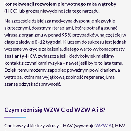
konsekwencji rozwojem pierwotnego raka wątroby
(HCC) lub groźną niewydolnością tego narządu.
Na szczęście dzisiejsza medycyna dysponuje niezwykle
skutecznymi, doustnymi terapiami, które potrafią usunąć
wirusa z organizmu w ponad 95 % przypadków, najczęściej w
ciągu zaledwie 8–12 tygodni. Kluczem do sukcesu jest jednak
wczesne wykrycie zakażenia, dlatego warto wykonać prosty
test anty-HCV
, zwłaszcza jeśli kiedykolwiek mieliśmy
kontakt z czynnikami ryzyka – nawet jeśli było to lata temu.
Dzięki temu możemy zapobiec poważnym powikłaniom, a
wątroba, która ma wyjątkową zdolność regeneracji, ma
szansę odzyskać sprawność.
Czym różni się WZW C od WZW A i B?
Choć wszystkie trzy wirusy – HAV (wywołuje
WZW A
), HBV