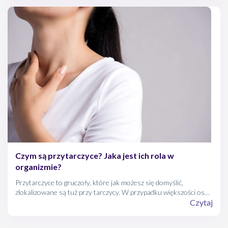
udokumentowanym modelem postępowania okazuje się dieta
DASH. Równie dobrze ocenianą alternatywą pozostaje dieta
śródziemnomorska.
Czym są przytarczyce? Jaka jest ich rola w
organizmie?
Przytarczyce to gruczoły, które jak możesz się domyślić,
zlokalizowane są tuż przy tarczycy. W przypadku większości osób
występują parami – dwie pod dolnymi i dwie pod górnymi
Czytaj
biegunami tarczycy. Są jednak się osoby, które mogą mieć
zarówno jedną, jak i aż osiem przytarczyc!