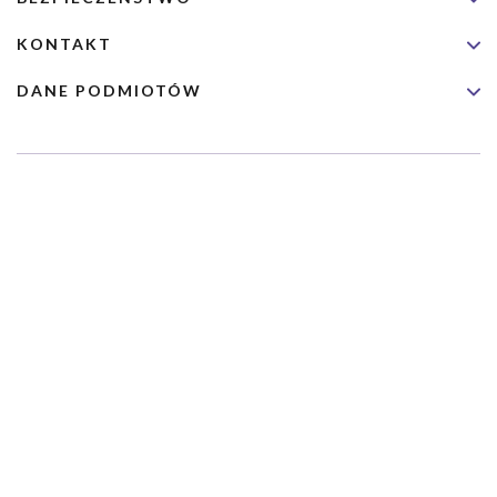
KONTAKT
DANE PODMIOTÓW
Usługa nie jest przeznaczona dla nagłych przypadków medycznych.
Wybrane usługi realizowane są we współpracy z Narodowym
Funduszem Zdrowia (NFZ)
Copyrights 2026 Dimedic Ltd
Partnerzy Serwisu