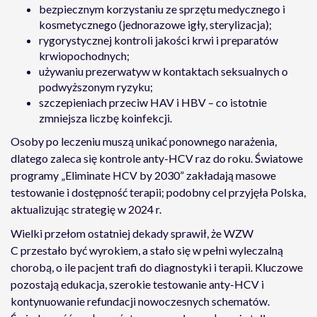
bezpiecznym korzystaniu ze sprzętu medycznego i
kosmetycznego (jednorazowe igły, sterylizacja);
rygorystycznej kontroli jakości krwi i preparatów
krwiopochodnych;
używaniu prezerwatyw w kontaktach seksualnych o
podwyższonym ryzyku;
szczepieniach przeciw HAV i HBV – co istotnie
zmniejsza liczbę koinfekcji.
Osoby po leczeniu muszą unikać ponownego narażenia,
dlatego zaleca się kontrole anty-HCV raz do roku. Światowe
programy „Eliminate HCV by 2030” zakładają masowe
testowanie i dostępność terapii; podobny cel przyjęła Polska,
aktualizując strategię w 2024 r.
Wielki przełom ostatniej dekady sprawił, że WZW
C przestało być wyrokiem, a stało się w pełni wyleczalną
chorobą, o ile pacjent trafi do diagnostyki i terapii. Kluczowe
pozostają edukacja, szerokie testowanie anty-HCV i
kontynuowanie refundacji nowoczesnych schematów.