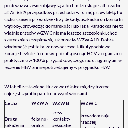
ponieważ wczesne objawy są albo bardzo skąpe, albo żadne,
aż 75–85 % przypadków przechodzi w formę przewlekłą. Po
cichu, czasem przez dwie–trzy dekady, uszkadza on komórki
wątroby, prowadząc do marskości lub raka. Paradoksalnie to
właśnie przeciw WZW C nie ma jeszcze szczepionki, choć
skutecznie szczepimy się już przeciw WZW A i B. Dobra
wiadomość jest taka, że nowoczesne, kilkutygodniowe
kuracje bezinterferonowe potrafią usunąć HCV z organizmu
praktycznie w 100 % przypadków, czego nie osiągamy ani w
leczeniu HBV, ani nie potrzebujemy w przypadku HAV.
W tabeli zestawiono kluczowe różnice między trzema
najczęstszymi hepatotropowymi wirusami.
Cecha
WZW A
WZW B
WZW C
krew,
krew dominuje,
Droga
fekalno-
kontakty
rzadziej
zakażenia
oralna
seksualne,