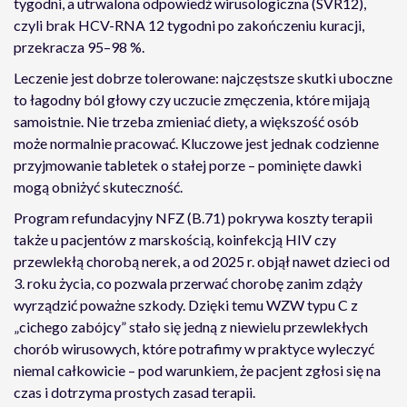
tygodni, a utrwalona odpowiedź wirusologiczna (SVR12),
czyli brak HCV-RNA 12 tygodni po zakończeniu kuracji,
przekracza 95–98 %.
Leczenie jest dobrze tolerowane: najczęstsze skutki uboczne
to łagodny ból głowy czy uczucie zmęczenia, które mijają
samoistnie. Nie trzeba zmieniać diety, a większość osób
może normalnie pracować. Kluczowe jest jednak codzienne
przyjmowanie tabletek o stałej porze – pominięte dawki
mogą obniżyć skuteczność.
Program refundacyjny NFZ (B.71) pokrywa koszty terapii
także u pacjentów z marskością, koinfekcją HIV czy
przewlekłą chorobą nerek, a od 2025 r. objął nawet dzieci od
3. roku życia, co pozwala przerwać chorobę zanim zdąży
wyrządzić poważne szkody. Dzięki temu WZW typu C z
„cichego zabójcy” stało się jedną z niewielu przewlekłych
chorób wirusowych, które potrafimy w praktyce wyleczyć
niemal całkowicie – pod warunkiem, że pacjent zgłosi się na
czas i dotrzyma prostych zasad terapii.