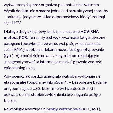
wytworzonych przez organizm po kontakcie z wirusem.
Wynik dodatni nie oznacza jednak od razu aktywnej choroby
– pokazuje jedynie, że układ odpornościowy kiedyś zetknął
się z HCV.
Dlatego drugi, kluczowy krok to oznaczenie
HCV-RNA
metodą PCR
. Ten czuły test wykrywa materiał genetyczny
patogenu i potwierdza, że wirus wciąż się w nas namnaża.
Jeżeli RNA jest obecne, lekarz może zlecić genotypowanie
(typ 1–6), choć dzięki nowoczesnym lekom działającym
„pangenotypowo” ta informacja ma dziś głównie wartość
epidemiologiczną.
Aby ocenić, jak bardzo ucierpiała wątroba, wykonuje się
elastografię
(popularny FibroScan™) – bezbolesne badanie
przypominające USG, które mierzy twardość tkanki i
pozwala ocenić stopień zwłóknienia bez sięgania po igłę
biopsji.
Równolegle analizuje się
próby wątrobowe
(ALT, AST),