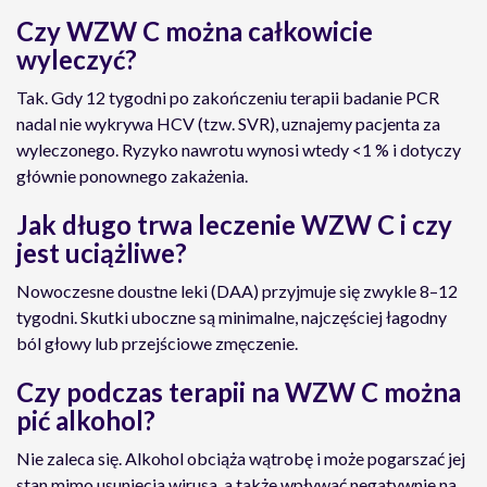
Czy WZW C można całkowicie
wyleczyć?
Tak. Gdy 12 tygodni po zakończeniu terapii badanie PCR
nadal nie wykrywa HCV (tzw. SVR), uznajemy pacjenta za
wyleczonego. Ryzyko nawrotu wynosi wtedy <1 % i dotyczy
głównie ponownego zakażenia.
Jak długo trwa leczenie WZW C i czy
jest uciążliwe?
Nowoczesne doustne leki (DAA) przyjmuje się zwykle 8–12
tygodni. Skutki uboczne są minimalne, najczęściej łagodny
ból głowy lub przejściowe zmęczenie.
Czy podczas terapii na WZW C można
pić alkohol?
Nie zaleca się. Alkohol obciąża wątrobę i może pogarszać jej
stan mimo usunięcia wirusa, a także wpływać negatywnie na