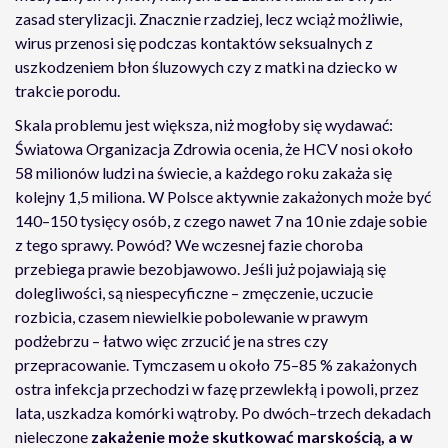
zasad sterylizacji. Znacznie rzadziej, lecz wciąż możliwie,
wirus przenosi się podczas kontaktów seksualnych z
uszkodzeniem błon śluzowych czy z matki na dziecko w
trakcie porodu.
Skala problemu jest większa, niż mogłoby się wydawać:
Światowa Organizacja Zdrowia ocenia, że HCV nosi około
58 milionów ludzi na świecie, a każdego roku zakaża się
kolejny 1,5 miliona. W Polsce aktywnie zakażonych może być
140–150 tysięcy osób, z czego nawet 7 na 10 nie zdaje sobie
z tego sprawy. Powód? We wczesnej fazie choroba
przebiega prawie bezobjawowo. Jeśli już pojawiają się
dolegliwości, są niespecyficzne – zmęczenie, uczucie
rozbicia, czasem niewielkie pobolewanie w prawym
podżebrzu – łatwo więc zrzucić je na stres czy
przepracowanie. Tymczasem u około 75–85 % zakażonych
ostra infekcja przechodzi w fazę przewlekłą i powoli, przez
lata, uszkadza komórki wątroby. Po dwóch–trzech dekadach
nieleczone
zakażenie może skutkować marskością, a w