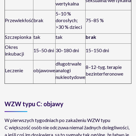
seksualna/wertykalna
wertykalna
5–10 %
Przewlekłość
brak
dorosłych;
75–85 %
>30 % dzieci
Szczepionka
tak
tak
brak
Okres
15–50 dni
30–180 dni
15–150 dni
inkubacji
długotrwałe
8–12-tyg. terapie
Leczenie
objawowe
analogi
bezinterferonowe
nukleotydowe
WZW typu C: objawy
W pierwszych tygodniach po zakażeniu WZW typu
C większość osób nie odczuwa niemal żadnych dolegliwości,
a jeśli coś im doskwiera, są to sygnały tak ogólne, że łatwo je