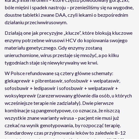
bóle mięśni i spadek nastroju – przenieśliśmy się na wygodne,
doustne tabletki zwane DAA, czyli lekami o bezpośrednim
działaniu przeciwwirusowym.
Działają one jak precyzyjne „klucze”, które blokują kluczowe
enzymy potrzebne wirusowi HCV do kopiowania swojego
materiału genetycznego. Gdy enzymy zostaną
unieruchomione, wirus przestaje się mnożyć, a po kilku
tygodniach staje się niewykrywalny we krwi.
W Polsce refundowane są cztery główne schematy:
glekaprewir + pibrentaswir, sofosbuwir + welpataswir,
sofosbuwir + ledipaswir i sofosbuwir + welpataswir +
woksyleprewir (zarezerwowany głównie dla osób, u których
wcześniejsze terapie nie zadziałały). Dwie pierwsze
kombinacje są pangenotypowe, co oznacza, że niszczą
wszystkie znane warianty wirusa – pacjent nie musi już
czekać na wynik genotypowania, by rozpocząć terapię.
Standardowy czas przyjmowania leków to zaledwie 8–12