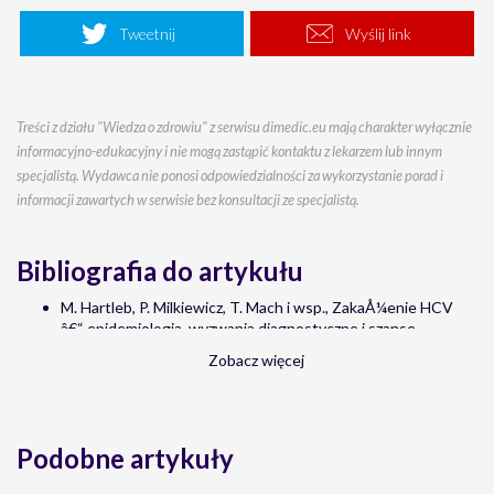
Tweetnij
Wyślij link
Treści z działu "Wiedza o zdrowiu" z serwisu dimedic.eu mają charakter wyłącznie
informacyjno-edukacyjny i nie mogą zastąpić kontaktu z lekarzem lub innym
specjalistą. Wydawca nie ponosi odpowiedzialności za wykorzystanie porad i
informacji zawartych w serwisie bez konsultacji ze specjalistą.
Bibliografia do artykułu
M. Hartleb, P. Milkiewicz, T. Mach i wsp., ZakaÅ¼enie HCV
â€“ epidemiologia, wyzwania diagnostyczne i szanse
stworzone przez nowe terapie, â€žGastroenterologia
Zobacz więcej
Klinicznaâ€
Prof. dr hab. n. med. Anna BoroÅ„-Kaczmarska, prof. dr hab. n.
med. Alicja WierciÅ„ska-DrapaÅ‚o, Choroby zakaÅºne i
pasoÅ¼ytnicze, PZWL
Podobne artykuły
https://www.gov.pl/web/gis/wirusowe-zapalenie-watroby-
typu-c-wzw-c