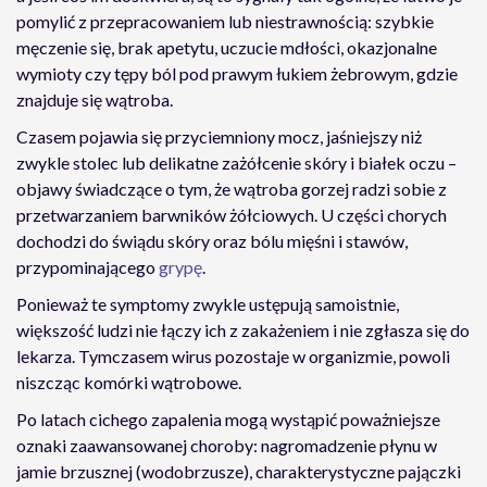
pomylić z przepracowaniem lub niestrawnością: szybkie
męczenie się, brak apetytu, uczucie mdłości, okazjonalne
wymioty czy tępy ból pod prawym łukiem żebrowym, gdzie
znajduje się wątroba.
Czasem pojawia się przyciemniony mocz, jaśniejszy niż
zwykle stolec lub delikatne zażółcenie skóry i białek oczu –
objawy świadczące o tym, że wątroba gorzej radzi sobie z
przetwarzaniem barwników żółciowych. U części chorych
dochodzi do świądu skóry oraz bólu mięśni i stawów,
przypominającego
grypę
.
Ponieważ te symptomy zwykle ustępują samoistnie,
większość ludzi nie łączy ich z zakażeniem i nie zgłasza się do
lekarza. Tymczasem wirus pozostaje w organizmie, powoli
niszcząc komórki wątrobowe.
Po latach cichego zapalenia mogą wystąpić poważniejsze
oznaki zaawansowanej choroby: nagromadzenie płynu w
jamie brzusznej (wodobrzusze), charakterystyczne pajączki