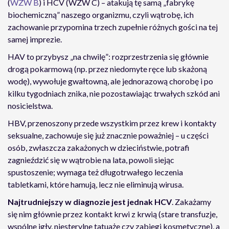
(
WZW B
) i HCV (WZW C) – atakują tę samą „fabrykę
biochemiczną” naszego organizmu, czyli wątrobę, ich
zachowanie przypomina trzech zupełnie różnych gości na tej
samej imprezie.
HAV to przybysz „na chwilę”: rozprzestrzenia się głównie
drogą pokarmową (np. przez niedomyte ręce lub skażoną
wodę), wywołuje gwałtowną, ale jednorazową chorobę i po
kilku tygodniach znika, nie pozostawiając trwałych szkód ani
nosicielstwa.
HBV, przenoszony przede wszystkim przez krew i kontakty
seksualne, zachowuje się już znacznie poważniej – u części
osób, zwłaszcza zakażonych w dzieciństwie, potrafi
zagnieździć się w wątrobie na lata, powoli siejąc
spustoszenie; wymaga też długotrwałego leczenia
tabletkami, które hamują, lecz nie eliminują wirusa.
Najtrudniejszy w diagnozie jest jednak HCV
. Zakażamy
się nim głównie przez kontakt krwi z krwią (stare transfuzje,
wspólne igły, niesterylne tatuaże czy zabiegi kosmetyczne), a