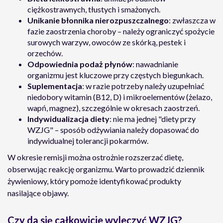
ciężkostrawnych, tłustych i smażonych.
Unikanie błonnika nierozpuszczalnego
: zwłaszcza w
fazie zaostrzenia choroby – należy ograniczyć spożycie
surowych warzyw, owoców ze skórką, pestek i
orzechów.
Odpowiednia podaż płynów
: nawadnianie
organizmu jest kluczowe przy częstych biegunkach.
Suplementacja
: w razie potrzeby należy uzupełniać
niedobory witamin (B12, D) i mikroelementów (żelazo,
wapń, magnez), szczególnie w okresach zaostrzeń.
Indywidualizacja diety
: nie ma jednej "diety przy
WZJG" – sposób odżywiania należy dopasować do
indywidualnej tolerancji pokarmów.
W okresie remisji można ostrożnie rozszerzać dietę,
obserwując reakcję organizmu. Warto prowadzić dziennik
żywieniowy, który pomoże identyfikować produkty
nasilające objawy.
Czy da się całkowicie wyleczyć WZJG?