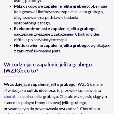
ustnej po odbyt.
Mikroskopowe zapalenie jelita grubego
: obejmuje
kolagenowe i limfocytarne zapalenie jelita grubego,
diagnozowane na podstawie badania
histopatologicznego.
Rzekomobłoniaste zapalenie jelita grubego
:
najczęściej związane z zakażeniem Clostridioides
difficile po antybiotykoterapii.
Niedokrwienne zapalenie jelita grubego
: wynikające
z zaburzeń ukrwienia jelita.
Wrzodziejące zapalenie jelita grubego
(WZJG): co to?
Wrzodziejące zapalenie jelita grubego (WZJG)
, znane
również jako
colitis ulcerosa
, to przewlekła, nieswoista
choroba zapalna jelita
grubego. Charakteryzuje się ciągłym
stanem zapalnym błony śluzowej jelita grubego,
prowadzącym do powstawania owrzodzeń. Choroba ta