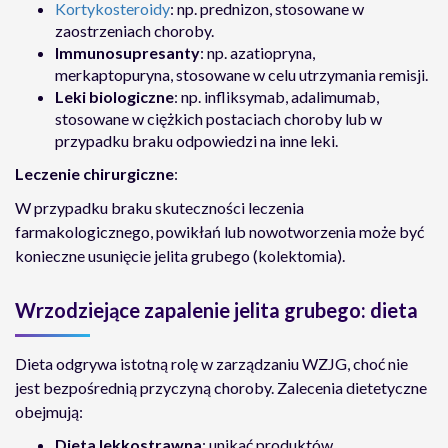
Kortykosteroidy
: np. prednizon, stosowane w
zaostrzeniach choroby.
Immunosupresanty
: np. azatiopryna,
merkaptopuryna, stosowane w celu utrzymania remisji.
Leki biologiczne
: np. infliksymab, adalimumab,
stosowane w ciężkich postaciach choroby lub w
przypadku braku odpowiedzi na inne leki.
Leczenie chirurgiczne
:
W przypadku braku skuteczności leczenia
farmakologicznego, powikłań lub nowotworzenia może być
konieczne usunięcie jelita grubego (kolektomia).
Wrzodziejące zapalenie jelita grubego: dieta
Dieta odgrywa istotną rolę w zarządzaniu WZJG, choć nie
jest bezpośrednią przyczyną choroby. Zalecenia dietetyczne
obejmują:
Dieta lekkostrawna
: unikać produktów