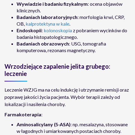
Wywiadzie i badaniu fizykalnym
: ocena objawów
klinicznych.
Badaniach laboratoryjnych
: morfologia krwi, CRP,
OB,
kalprotektyna w kale
.
Endoskopii
:
kolonoskopia
z pobraniem wycinków do
badania histopatologicznego.
Badaniach obrazowych
: USG, tomografia
komputerowa, rezonans magnetyczny.
Wrzodziejące zapalenie jelita grubego:
leczenie
Leczenie WZJG ma na celu indukcję i utrzymanie remisji oraz
poprawę jakości życia pacjenta. Wybór terapii zależy od
lokalizacji i nasilenia choroby.
Farmakoterapia
:
Aminosalicylany (5-ASA)
: np. mesalazyna, stosowane
w łagodnych i umiarkowanych postaciach choroby.