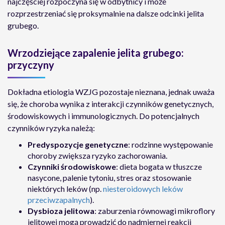
najczęściej rozpoczyna się w odbytnicy i może
rozprzestrzeniać się proksymalnie na dalsze odcinki jelita
grubego.
Wrzodziejące zapalenie jelita grubego:
przyczyny
Dokładna etiologia WZJG pozostaje nieznana, jednak uważa
się, że choroba wynika z interakcji czynników genetycznych,
środowiskowych i immunologicznych. Do potencjalnych
czynników ryzyka należą:
Predyspozycje genetyczne
: rodzinne występowanie
choroby zwiększa ryzyko zachorowania.
Czynniki środowiskowe
: dieta bogata w tłuszcze
nasycone, palenie tytoniu, stres oraz stosowanie
niektórych leków (np.
niesteroidowych leków
przeciwzapalnych
).
Dysbioza jelitowa
: zaburzenia równowagi mikroflory
jelitowej mogą prowadzić do nadmiernej reakcji