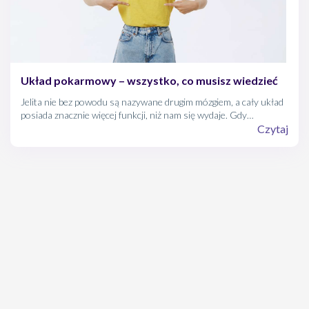
Układ pokarmowy – wszystko, co musisz wiedzieć
Jelita nie bez powodu są nazywane drugim mózgiem, a cały układ
posiada znacznie więcej funkcji, niż nam się wydaje. Gdy
odpowiednio o niego zadbamy, możemy cieszyć się lepszym
Czytaj
zdrowiem fizycznym i psychicznym. Jak zbudowany jest układ
pokarmowy, na jakie choroby jest narażony i jak im zapobiegać?