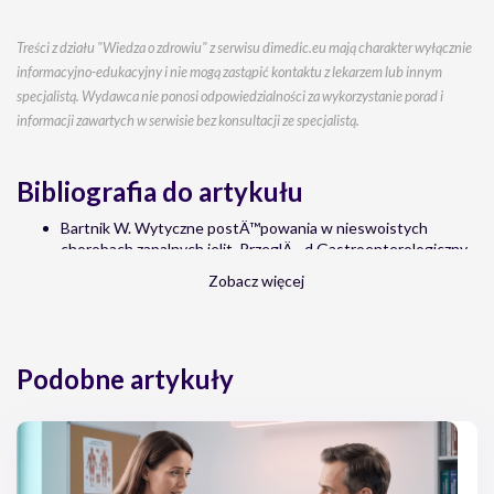
Treści z działu "Wiedza o zdrowiu" z serwisu dimedic.eu mają charakter wyłącznie
informacyjno-edukacyjny i nie mogą zastąpić kontaktu z lekarzem lub innym
specjalistą. Wydawca nie ponosi odpowiedzialności za wykorzystanie porad i
informacji zawartych w serwisie bez konsultacji ze specjalistą.
Bibliografia do artykułu
Bartnik W. Wytyczne postÄ™powania w nieswoistych
chorobach zapalnych jelit. PrzeglÄ…d Gastroenterologiczny
2007
Zobacz więcej
Gonciarz M., SzkudÅ‚apski D., Mularczyk A., Radwan P.,
KÅ‚opocka M., Bartnik W., Rydzewska G. Wytyczne
postÄ™powania z chorymi na swoiste choroby zapalne jelit w
praktyce lekarza rodzinnego. Lekarz POZ 2017
Podobne artykuły