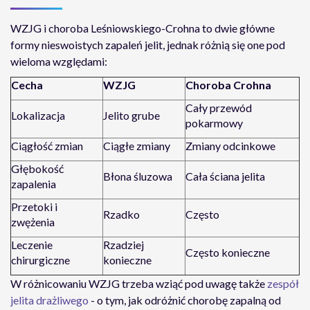
WZJG i choroba Leśniowskiego-Crohna to dwie główne
formy nieswoistych zapaleń jelit, jednak różnią się one pod
wieloma względami:
Cecha
WZJG
Choroba Crohna
Cały przewód
Lokalizacja
Jelito grube
pokarmowy
Ciągłość zmian
Ciągłe zmiany
Zmiany odcinkowe
Głębokość
Błona śluzowa
Cała ściana jelita
zapalenia
Przetoki i
Rzadko
Często
zwężenia
Leczenie
Rzadziej
Często konieczne
chirurgiczne
konieczne
W różnicowaniu WZJG trzeba wziąć pod uwagę także
zespół
jelita drażliwego
- o tym, jak odróżnić chorobę zapalną od