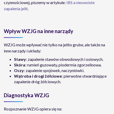
czynnościowej, piszemy w artykule:
IBS a nieswoiste
zapalenia jelit
.
Wpływ WZJG na inne narządy
WZJG może wpływać nie tylko na jelito grube, ale także na
inne narządy i układy:
Stawy
: zapalenie stawów obwodowych i osiowych.
Skóra
: rumień guzowaty, piodermia zgorzelinowa.
Oczy
: zapalenie spojówek, naczyniówki.
Wątroba i drogi żółciowe
: pierwotne stwardniające
zapalenie dróg żółciowych.
Diagnostyka WZJG
Rozpoznanie WZJG opiera się na: