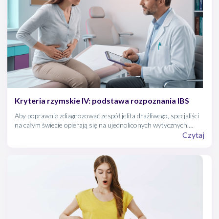
Kryteria rzymskie IV: podstawa rozpoznania IBS
Aby poprawnie zdiagnozować zespół jelita drażliwego, specjaliści
na całym świecie opierają się na ujednoliconych wytycznych.
Kryteria rzymskie IV to obecnie obowiązujący, międzynarodowy
Czytaj
standard rozpoznania IBS. Opierają się one na
charakterystycznym wzorcu objawów, w którym kluczową rolę
odgrywa ból brzucha powiązany z wypróżnieniami, występujący w
ściśle określonych ramach czasowych.