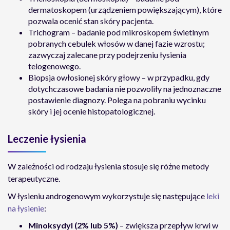
dermatoskopem (urządzeniem powiększającym), które
pozwala ocenić stan skóry pacjenta.
Trichogram – badanie pod mikroskopem świetlnym
pobranych cebulek włosów w danej fazie wzrostu;
zazwyczaj zalecane przy podejrzeniu łysienia
telogenowego.
Biopsja owłosionej skóry głowy – w przypadku, gdy
dotychczasowe badania nie pozwoliły na jednoznaczne
postawienie diagnozy. Polega na pobraniu wycinku
skóry i jej ocenie histopatologicznej.
Leczenie łysienia
W zależności od rodzaju łysienia stosuje się różne metody
terapeutyczne.
W łysieniu androgenowym wykorzystuje się następujące
leki
na łysienie
:
Minoksydyl (2% lub 5%)
– zwiększa przepływ krwi w