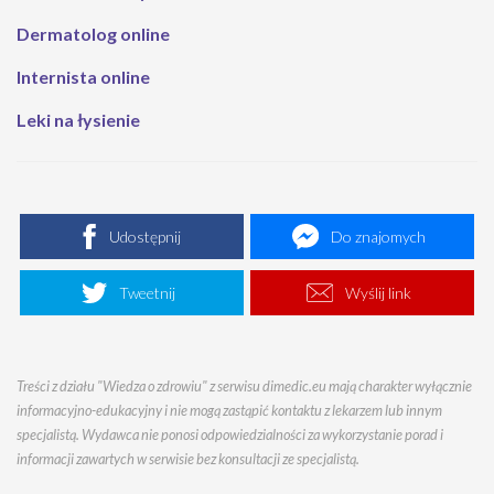
Dermatolog online
Internista online
Leki na łysienie
Udostępnij
Do znajomych
Tweetnij
Wyślij link
Treści z działu "Wiedza o zdrowiu" z serwisu dimedic.eu mają charakter wyłącznie
informacyjno-edukacyjny i nie mogą zastąpić kontaktu z lekarzem lub innym
specjalistą. Wydawca nie ponosi odpowiedzialności za wykorzystanie porad i
informacji zawartych w serwisie bez konsultacji ze specjalistą.