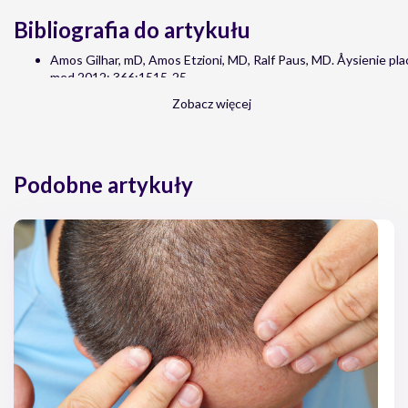
Bibliografia do artykułu
Amos Gilhar, mD, Amos Etzioni, MD, Ralf Paus, MD. Åysienie pla
med 2012; 366:1515-25.
dr n. med. Jolanta Maciejewska, Åysienie plackowate [online],
Zobacz więcej
https://www.mp.pl/pacjent/dermatologia/choroby/chorobyskory
plackowate
Redakcja Portalu, Dynia zwyczajna (Cucurbita pepo L.) [online],
https://opieka.farm/dynia-zwyczajna-cucurbita-pepo-l/
Podobne artykuły
dr hab. n. med. ElÅ¼bieta Kowalska-OlÄ™dzka, lek. Agnieszka Sz
Ciechanowicz, dr hab. n. med. Irena Walecka, prof. CMKP, Åys
â€“ etiopatogeneza, diagnostyka i aktualne metody leczenia, D
Dyplomie, 2020(5).
Aleksandra Siemionek, Skuteczna walka z problemem Å‚ysienia 
moÅ¼e w niej pomÃ³c [online], https://pulsmedycyny.pl/skutec
problemem-lysienia-farmaceuta-moze-w-niej-pomoc-120722.
Redakcja mgr.farm, Åysienie to problem nie tylko mÄ™Å¼czyzn.
wystÄ™puje rÃ³wnie czÄ™stoâ€¦ [online], https://mgr.farm/aktua
to-problem-nie-tylko-mezczyzn-u-kobiet-wystepuje-rownie-cz
Redakcja mgr.farm, Case study: wypadanie wÅ‚osÃ³w a rekome
zÅ‚oÅ¼onego [online], https://mgr.farm/farmakoterapia/case-
wlosow-a-rekomendacja-preparatu-zlozonego.
SÅ‚owiÅ„ska M., Witek P., Szafranko K., Tomasik T., Bukowska-P