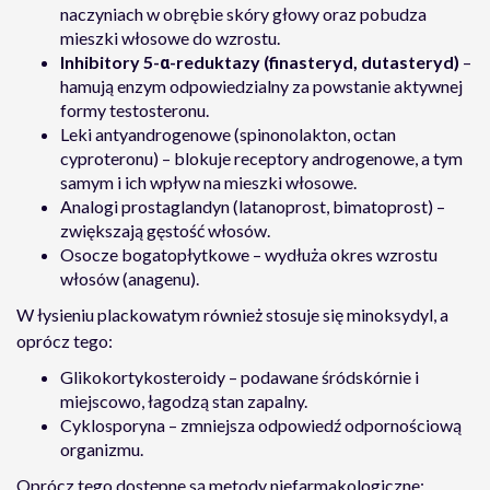
naczyniach w obrębie skóry głowy oraz pobudza
mieszki włosowe do wzrostu.
Inhibitory 5-α-reduktazy (finasteryd, dutasteryd)
–
hamują enzym odpowiedzialny za powstanie aktywnej
formy testosteronu.
Leki antyandrogenowe (spinonolakton, octan
cyproteronu) – blokuje receptory androgenowe, a tym
samym i ich wpływ na mieszki włosowe.
Analogi prostaglandyn (latanoprost, bimatoprost) –
zwiększają gęstość włosów.
Osocze bogatopłytkowe – wydłuża okres wzrostu
włosów (anagenu).
W łysieniu plackowatym również stosuje się minoksydyl, a
oprócz tego:
Glikokortykosteroidy – podawane śródskórnie i
miejscowo, łagodzą stan zapalny.
Cyklosporyna – zmniejsza odpowiedź odpornościową
organizmu.
Oprócz tego dostępne są metody niefarmakologiczne: