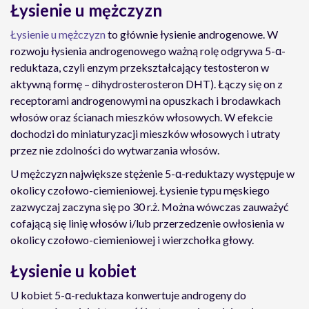
Łysienie u mężczyzn
Łysienie u mężczyzn
to głównie łysienie androgenowe. W
rozwoju łysienia androgenowego ważną rolę odgrywa 5-α-
reduktaza, czyli enzym przekształcający testosteron w
aktywną formę – dihydrosterosteron DHT). Łączy się on z
receptorami androgenowymi na opuszkach i brodawkach
włosów oraz ścianach mieszków włosowych. W efekcie
dochodzi do miniaturyzacji mieszków włosowych i utraty
przez nie zdolności do wytwarzania włosów.
U mężczyzn największe stężenie 5-α-reduktazy występuje w
okolicy czołowo-ciemieniowej. Łysienie typu męskiego
zazwyczaj zaczyna się po 30 r.ż. Można wówczas zauważyć
cofającą się linię włosów i/lub przerzedzenie owłosienia w
okolicy czołowo-ciemieniowej i wierzchołka głowy.
Łysienie u kobiet
U kobiet 5-α-reduktaza konwertuje androgeny do