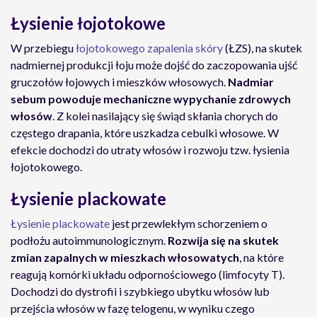
Łysienie łojotokowe
W przebiegu
łojotokowego zapalenia skóry
(ŁZS), na skutek
nadmiernej produkcji łoju może dojść do zaczopowania ujść
gruczołów łojowych i mieszków włosowych.
Nadmiar
sebum powoduje mechaniczne wypychanie zdrowych
włosów
. Z kolei nasilający się świąd skłania chorych do
częstego drapania, które uszkadza cebulki włosowe. W
efekcie dochodzi do utraty włosów i rozwoju tzw. łysienia
łojotokowego.
Łysienie plackowate
Łysienie plackowate
jest przewlekłym schorzeniem o
podłożu autoimmunologicznym.
Rozwija się na skutek
zmian zapalnych w mieszkach włosowatych
, na które
reagują komórki układu odpornościowego (limfocyty T).
Dochodzi do dystrofii i szybkiego ubytku włosów lub
przejścia włosów w fazę telogenu, w wyniku czego