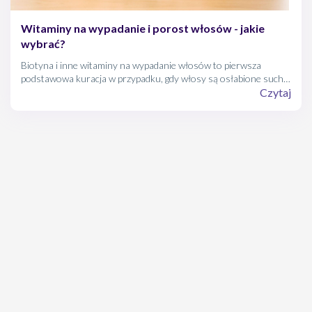
Witaminy na wypadanie i porost włosów - jakie
wybrać?
Biotyna i inne witaminy na wypadanie włosów to pierwsza
podstawowa kuracja w przypadku, gdy włosy są osłabione suche,
łamliwe i mają tendencję do przerzedzania się. Jeśli sytuacja nie
Czytaj
jest poważna, zanim sięgniemy po mocniejsze tabletki na włosy,
warto spróbować naturalnych substancji do pielęgnacji włosów.
Witaminy na porost włosów i przeciw wypadaniu włosów
znajdziemy w codziennej diecie, a także w składzie suplementów,
w szamponów i odżywek do włosów.