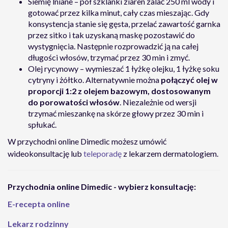
Siemię lniane – pół szklanki ziaren zalać 250 ml wody i
gotować przez kilka minut, cały czas mieszając. Gdy
konsystencja stanie się gęsta, przelać zawartość garnka
przez sitko i tak uzyskaną maskę pozostawić do
wystygnięcia. Następnie rozprowadzić ją na całej
długości włosów, trzymać przez 30 min i zmyć.
Olej rycynowy – wymieszać 1 łyżkę olejku, 1 łyżkę soku
cytryny i żółtko. Alternatywnie można
połączyć olej w
proporcji 1:2 z olejem bazowym, dostosowanym
do porowatości włosów
. Niezależnie od wersji
trzymać mieszankę na skórze głowy przez 30 min i
spłukać.
W przychodni online Dimedic możesz umówić
wideokonsultację lub
teleporadę
z lekarzem dermatologiem.
Przychodnia online Dimedic - wybierz konsultację:
E-recepta online
Lekarz rodzinny