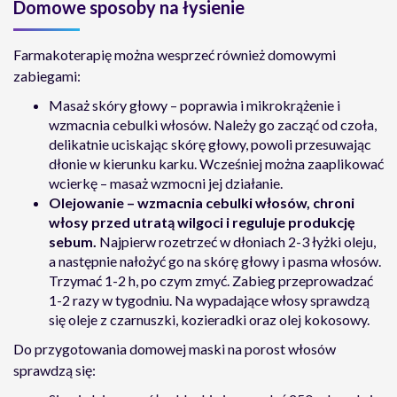
Domowe sposoby na łysienie
Farmakoterapię można wesprzeć również domowymi
zabiegami:
Masaż skóry głowy – poprawia i mikrokrążenie i
wzmacnia cebulki włosów. Należy go zacząć od czoła,
delikatnie uciskając skórę głowy, powoli przesuwając
dłonie w kierunku karku. Wcześniej można zaaplikować
wcierkę – masaż wzmocni jej działanie.
Olejowanie – wzmacnia cebulki włosów, chroni
włosy przed utratą wilgoci i reguluje produkcję
sebum.
Najpierw rozetrzeć w dłoniach 2-3 łyżki oleju,
a następnie nałożyć go na skórę głowy i pasma włosów.
Trzymać 1-2 h, po czym zmyć. Zabieg przeprowadzać
1-2 razy w tygodniu. Na wypadające włosy sprawdzą
się oleje z czarnuszki, kozieradki oraz olej kokosowy.
Do przygotowania domowej maski na porost włosów
sprawdzą się: