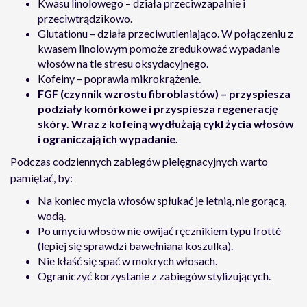
Kwasu linolowego – działa przeciwzapalnie i
przeciwtrądzikowo.
Glutationu – działa przeciwutleniająco. W połączeniu z
kwasem linolowym pomoże zredukować wypadanie
włosów na tle stresu oksydacyjnego.
Kofeiny – poprawia mikrokrążenie.
FGF (czynnik wzrostu fibroblastów) – przyspiesza
podziały komórkowe i przyspiesza regenerację
skóry.
Wraz z kofeiną wydłużają cykl życia włosów
i ograniczają ich wypadanie.
Podczas codziennych zabiegów pielęgnacyjnych warto
pamiętać, by:
Na koniec mycia włosów spłukać je letnią, nie gorącą,
wodą.
Po umyciu włosów nie owijać ręcznikiem typu frotté
(lepiej się sprawdzi bawełniana koszulka).
Nie kłaść się spać w mokrych włosach.
Ograniczyć korzystanie z zabiegów stylizujących.