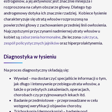
estrogenów, a jej aktywność jest znacznie mniejsza i
rozproszona na całym obszarze głowy. Dlatego typ
androgenowy dotyka ich znacznie rzadziej. Kobiece łysienie
charakteryzuje się utratą włosów rozproszoną na
powierzchni głowy z zachowaniem przedniej linii owłosienia.
Najczęstszymi przyczynami nadmiernej utraty włosów u
kobiet są
zaburzenia hormonalne
, źle leczona
cukrzyca
,
zespół policystycznych jajników
oraz hiperprolaktynemia
.
Diagnostyka w łysieniu
Na proces diagnostyczny składają się:
Wywiad – ma dostarczyć specjaliście informacji o tym,
jak długo i intensywnie przebiega utrata włosów, a
także o przebytych zakażeniach, operacjach,
chorobach czy przyjmowanych lekach itd.
Badanie przedmiotowe – przeprowadzane w celu
wstępnej weryfikacji objawów choroby.
Trichoskopia (dermoskopia) – badanie pod