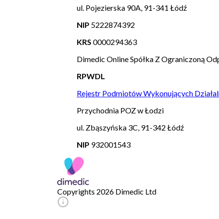
ul. Pojezierska 90A, 91-341 Łódź
NIP
5222874392
KRS
0000294363
Dimedic Online Spółka Z Ograniczoną Odp
RPWDL
Rejestr Podmiotów Wykonujących Działal
Przychodnia POZ w Łodzi
ul. Zbąszyńska 3C, 91-342 Łódź
NIP
932001543
Copyrights 2026 Dimedic Ltd