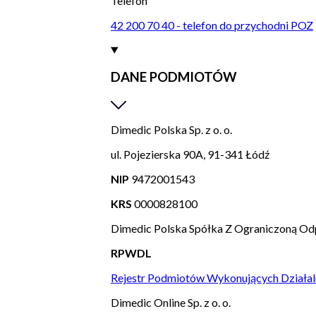
Telefon
42 200 70 40 - telefon do przychodni POZ
DANE PODMIOTÓW
Dimedic Polska Sp. z o. o.
ul. Pojezierska 90A, 91-341 Łódź
NIP
9472001543
KRS
0000828100
Dimedic Polska Spółka Z Ograniczoną Od
RPWDL
Rejestr Podmiotów Wykonujących Działal
Dimedic Online Sp. z o. o.