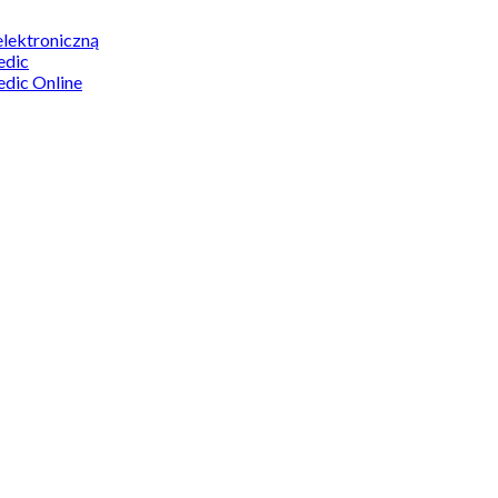
elektroniczną
edic
edic Online