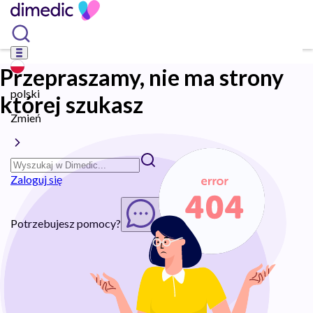
Przepraszamy, nie ma strony
polski
której szukasz
Zmień
Zaloguj się
Potrzebujesz pomocy?
Rozpocznij chat