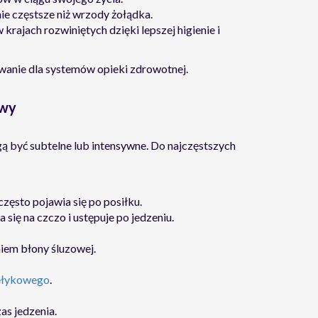
e częstsze niż wrzody żołądka.
ajach rozwiniętych dzięki lepszej higienie i
anie dla systemów opieki zdrowotnej.
awy
ą być subtelne lub intensywne. Do najczęstszych
ęsto pojawia się po posiłku.
się na czczo i ustępuje po jedzeniu.
em błony śluzowej.
ełykowego
.
s jedzenia.