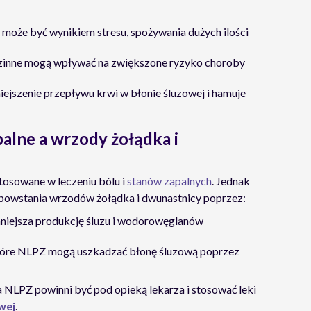
: może być wynikiem stresu, spożywania dużych ilości
dzinne mogą wpływać na zwiększone ryzyko choroby
ejszenie przepływu krwi w błonie śluzowej i hamuje
alne a wrzody żołądka i
tosowane w leczeniu bólu i
stanów zapalnych
. Jednak
 powstania wrzodów żołądka i dwunastnicy poprzez:
mniejsza produkcję śluzu i wodorowęglanów
które NLPZ mogą uszkadzać błonę śluzową poprzez
NLPZ powinni być pod opieką lekarza i stosować leki
wej
.