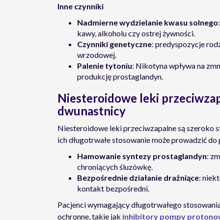
Inne czynniki
Nadmierne wydzielanie kwasu solnego
kawy, alkoholu czy ostrej żywności.
Czynniki genetyczne
: predyspozycje ro
wrzodowej.
Palenie tytoniu
: Nikotyna wpływa na zmni
produkcję prostaglandyn.
Niesteroidowe leki przeciwzap
dwunastnicy
Niesteroidowe leki przeciwzapalne są szeroko s
ich długotrwałe stosowanie może prowadzić do
Hamowanie syntezy prostaglandyn
: z
chroniących śluzówkę.
Bezpośrednie działanie drażniące
: nie
kontakt bezpośredni.
Pacjenci wymagający długotrwałego stosowania 
ochronne, takie jak
inhibitory pompy protono