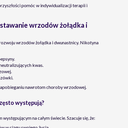
zyszłości pomóc w indywidualizacji terapii i
stawanie wrzodów żołądka i
a rozwoju wrzodów żołądka i dwunastnicy. Nikotyna
pepsyny.
eutralizujących kwas.
zowej.
uzówki.
 i zapobieganiu nawrotom choroby wrzodowej.
często występują?
ystępującym na całym świecie. Szacuje się, że:
 w ciągu swojego życia.