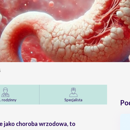
5
. rodzinny
Specjalista
Po
e jako choroba wrzodowa, to