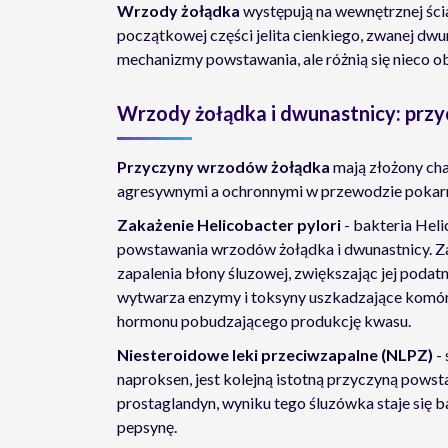
Wrzody żołądka
występują na wewnętrznej ści
początkowej części jelita cienkiego, zwanej dw
mechanizmy powstawania, ale różnią się nieco o
Wrzody żołądka i dwunastnicy: prz
Przyczyny wrzodów żołądka
mają złożony cha
agresywnymi a ochronnymi w przewodzie pokar
Zakażenie Helicobacter pylori
- bakteria Heli
powstawania wrzodów żołądka i dwunastnicy. Za
zapalenia błony śluzowej, zwiększając jej podat
wytwarza enzymy i toksyny uszkadzające komórki
hormonu pobudzającego produkcję kwasu.
Niesteroidowe leki przeciwzapalne (NLPZ)
-
naproksen, jest kolejną istotną przyczyną pows
prostaglandyn, wyniku tego śluzówka staje się b
pepsynę.