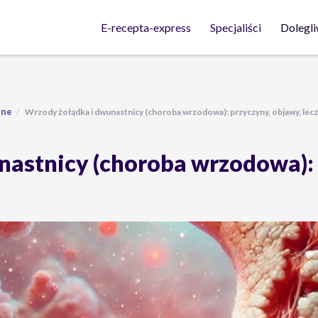
Dolegli
E-recepta-express
Specjaliści
lne
Wrzody żołądka i dwunastnicy (choroba wrzodowa): przyczyny, objawy, lec
astnicy (choroba wrzodowa): 