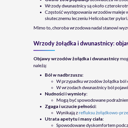
Wrzody dwunastnicy są około czterokrotni
Częstość występowania wrzodów maleje w kr
skutecznemu leczeniu Helicobacter pylori.
Mimo to, choroba wrzodowa nadal stanowi wyzw
Wrzody żołądka i dwunastnicy: obj
Objawy wrzodów żołądka i dwunastnicy
mog
należą:
Ból w nadbrzuszu
:
W przypadku wrzodów żołądka ból cz
W wrzodach dwunastnicy ból pojawia 
Nudności i wymioty
:
Mogą być spowodowane podrażnieni
Zgaga i uczucie pełności
:
Wynikają z
refluksu żołądkowo-prz
Utrata apetytu i masy ciała
:
Spowodowane dyskomfortem podcza