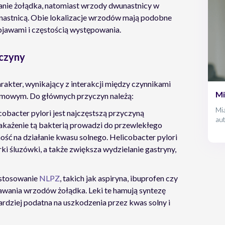
anie żołądka, natomiast wrzody dwunastnicy w
unastnicą. Obie lokalizacje wrzodów mają podobne
bjawami i częstością występowania.
yczyny
rakter, wynikający z interakcji między czynnikami
Mi
mowym. Do głównych przyczyn należą:
Mia
cobacter pylori jest najczęstszą przyczyną
au
każenie tą bakterią prowadzi do przewlekłego
at
ność na działanie kwasu solnego. Helicobacter pylori
pos
fun
 śluzówki, a także zwiększa wydzielanie gastryny,
dia
 stosowanie
NLPZ
, takich jak aspiryna, ibuprofen czy
tawania wrzodów żołądka. Leki te hamują syntezę
ardziej podatna na uszkodzenia przez kwas solny i