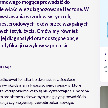
karmowego mogące prowadzić do
nie właściwie zdiagnozowane i leczone. W
owstawania wrzodów, w tym rolę
 niesteroidowych leków przeciwzapalnych
ych i stylu życia. Omówimy również
ej diagnostyki oraz dostępne opcje
 modyfikacji nawyków w procesie
Di
ic
m są?
Lek
fa
dzi
e śluzowej żołądka lub dwunastnicy, sięgające
nie
 wyniku działania kwasu solnego i pepsyny, które
odd
zas
przewodu pokarmowego są niewystarczające.
Choroba
nie
nym problemem zdrowotnym, mogącym prowadzić do
rforacja czy zwężenie przewodu pokarmowego.