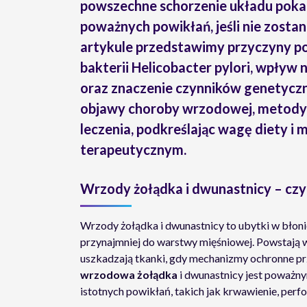
powszechne schorzenie układu po
poważnych powikłań, jeśli nie zosta
artykule przedstawimy przyczyny p
bakterii Helicobacter pylori, wpływ
oraz znaczenie czynników genetyczn
objawy choroby wrzodowej, metody j
leczenia, podkreślając wagę diety i
terapeutycznym.
Wrzody żołądka i dwunastnicy – czy
Wrzody żołądka i dwunastnicy to ubytki w błoni
przynajmniej do warstwy mięśniowej. Powstają w
uszkadzają tkanki, gdy mechanizmy ochronne 
wrzodowa żołądka
i dwunastnicy jest poważ
istotnych powikłań, takich jak krwawienie, pe