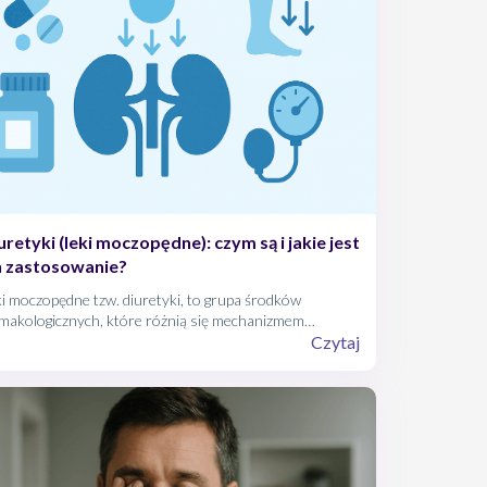
uretyki (leki moczopędne): czym są i jakie jest
h zastosowanie?
i moczopędne tzw. diuretyki, to grupa środków
rmakologicznych, które różnią się mechanizmem
ałania, budową chemiczną oraz profilem działań
Czytaj
pożądanych. Dzięki możliwości selektywnego
ziaływania na różne odcinki nefronu, leki te znalazły
tosowanie w leczeniu nadciśnienia tętniczego,
wydolności serca i przewlekłych chorób nerek.