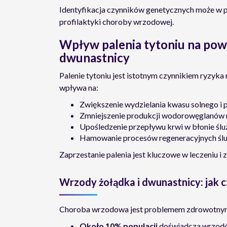
Identyfikacja czynników genetycznych może w pr
profilaktyki choroby wrzodowej.
Wpływ palenia tytoniu na pow
dwunastnicy
Palenie tytoniu jest istotnym czynnikiem ryzyk
wpływa na:
Zwiększenie wydzielania kwasu solnego i 
Zmniejszenie produkcji wodorowęglanów n
Upośledzenie przepływu krwi w błonie ślu
Hamowanie procesów regeneracyjnych śl
Zaprzestanie palenia jest kluczowe w leczeniu
Wrzody żołądka i dwunastnicy: jak 
Choroba wrzodowa jest problemem zdrowotnym w
Około 10% populacji
doświadcza wrzodów