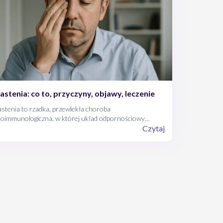
astenia: co to, przyczyny, objawy, leczenie
stenia to rzadka, przewlekła choroba
toimmunologiczna, w której układ odpornościowy
akuje połączenia nerwowo-mięśniowe. Prowadzi to do
Czytaj
tępującego osłabienia mięśni, utrudniającego codzienne
kcjonowanie. Poznaj jej przyczyny, objawy, metody
gnostyki i leczenia.