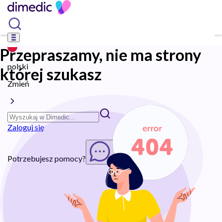
Przepraszamy, nie ma strony
polski
której szukasz
Zmień
Zaloguj się
Potrzebujesz pomocy?
Rozpocznij chat