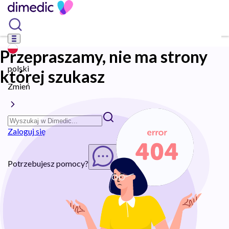
Przepraszamy, nie ma strony
polski
której szukasz
Zmień
Zaloguj się
Potrzebujesz pomocy?
Rozpocznij chat