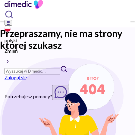
Przepraszamy, nie ma strony
polski
której szukasz
Zmień
Zaloguj się
Potrzebujesz pomocy?
Rozpocznij chat