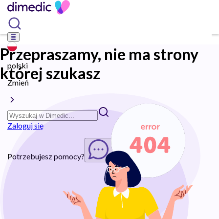
Przepraszamy, nie ma strony
polski
której szukasz
Zmień
Zaloguj się
Potrzebujesz pomocy?
Rozpocznij chat