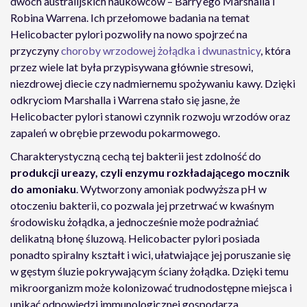
dwóch australijskich naukowców – Barry’ego Marshalla i
Robina Warrena. Ich przełomowe badania na temat
Helicobacter pylori pozwoliły na nowo spojrzeć na
przyczyny
choroby wrzodowej żołądka i dwunastnicy
, która
przez wiele lat była przypisywana głównie stresowi,
niezdrowej diecie czy nadmiernemu spożywaniu kawy. Dzięki
odkryciom Marshalla i Warrena stało się jasne, że
Helicobacter pylori stanowi czynnik rozwoju wrzodów oraz
zapaleń w obrębie przewodu pokarmowego.
Charakterystyczną cechą tej bakterii jest zdolność do
produkcji ureazy, czyli enzymu rozkładającego mocznik
do amoniaku
. Wytworzony amoniak podwyższa pH w
otoczeniu bakterii, co pozwala jej przetrwać w kwaśnym
środowisku żołądka, a jednocześnie może podrażniać
delikatną błonę śluzową. Helicobacter pylori posiada
ponadto spiralny kształt i wici, ułatwiające jej poruszanie się
w gęstym śluzie pokrywającym ściany żołądka. Dzięki temu
mikroorganizm może kolonizować trudnodostępne miejsca i
unikać odpowiedzi immunologicznej gospodarza.