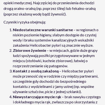
opieki medycznej. Najczęściej do przeniesienia dochodzi
drogą oralno-oralną (np. poprzez ślinę) lub fekalno-oralną
(poprzez skażoną wodę bądź żywność).
Czynniki ryzyka obejmują:
Niedostateczne warunki sanitarne
– w regionach o
niskim poziomie higieny, słabym dostępie do czystej
wody i braku systemów kanalizacyjnych wskaźniki
zakażenia Helicobacter pylori są znacznie wyższe.
Zbiorowe żywienie
– w miejscach, gdzie duże grupy
ludzi spożywają posiłki przygotowywane w jednym
miejscu (stołówki, kuchnie zbiorowe), łatwiej o
rozprzestrzenianie się patogenów.
Kontakt z osobą zakażoną
– Helicobacter pylori
może przenosić się w rodzinie czy między partnerami,
szczególnie gdy dochodzi do bezpośredniego
kontaktu z wydzielinami z jamy ustnej (np. wspólne
używanie sztućców, picie z jednej szklanki).
Niewystarczające mycie rąk
– brak nawyku częstego
i dokładnego mycia rąk, zwłaszcza po skorzystaniu z