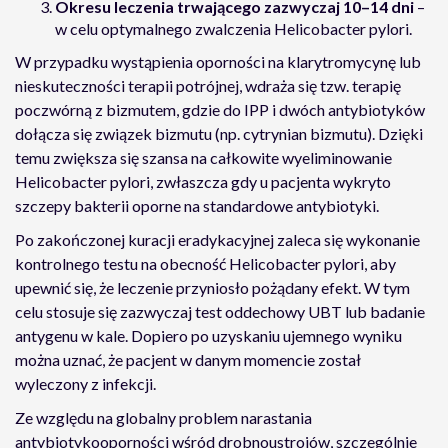
Okresu leczenia trwającego zazwyczaj 10–14 dni
–
w celu optymalnego zwalczenia Helicobacter pylori.
W przypadku wystąpienia oporności na klarytromycynę lub
nieskuteczności terapii potrójnej, wdraża się tzw. terapię
poczwórną z bizmutem, gdzie do IPP i dwóch antybiotyków
dołącza się związek bizmutu (np. cytrynian bizmutu). Dzięki
temu zwiększa się szansa na całkowite wyeliminowanie
Helicobacter pylori, zwłaszcza gdy u pacjenta wykryto
szczepy bakterii oporne na standardowe antybiotyki.
Po zakończonej kuracji eradykacyjnej zaleca się wykonanie
kontrolnego testu na obecność Helicobacter pylori, aby
upewnić się, że leczenie przyniosło pożądany efekt. W tym
celu stosuje się zazwyczaj test oddechowy UBT lub badanie
antygenu w kale. Dopiero po uzyskaniu ujemnego wyniku
można uznać, że pacjent w danym momencie został
wyleczony z infekcji.
Ze względu na globalny problem narastania
antybiotykooporności wśród drobnoustrojów, szczególnie