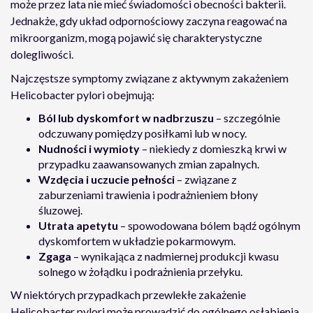
może przez lata nie mieć świadomości obecności bakterii.
Jednakże, gdy układ odpornościowy zaczyna reagować na
mikroorganizm, mogą pojawić się charakterystyczne
dolegliwości.
Najczęstsze symptomy związane z aktywnym zakażeniem
Helicobacter pylori obejmują:
Ból lub dyskomfort w nadbrzuszu
– szczególnie
odczuwany pomiędzy posiłkami lub w nocy.
Nudności i wymioty
– niekiedy z domieszką krwi w
przypadku zaawansowanych zmian zapalnych.
Wzdęcia i uczucie pełności
– związane z
zaburzeniami trawienia i podrażnieniem błony
śluzowej.
Utrata apetytu
– spowodowana bólem bądź ogólnym
dyskomfortem w układzie pokarmowym.
Zgaga
– wynikająca z nadmiernej produkcji kwasu
solnego w żołądku i podrażnienia przełyku.
W niektórych przypadkach przewlekłe zakażenie
Helicobacter pylori może prowadzić do ogólnego osłabienia,