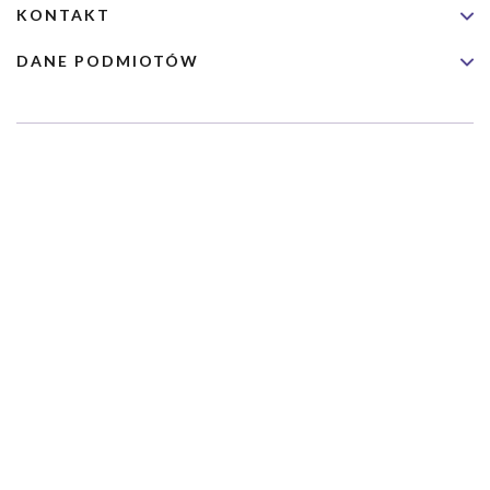
KONTAKT
DANE PODMIOTÓW
Usługa nie jest przeznaczona dla nagłych przypadków medycznych.
Wybrane usługi realizowane są we współpracy z Narodowym
Funduszem Zdrowia (NFZ)
Copyrights 2026 Dimedic Ltd
Partnerzy Serwisu