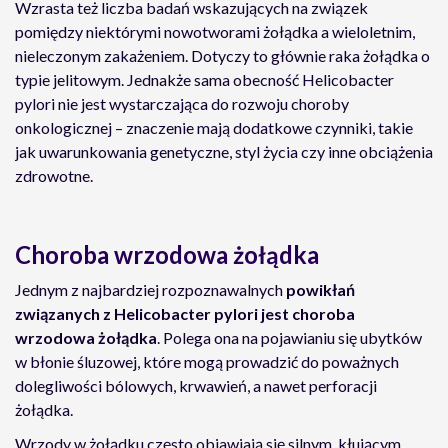
Wzrasta też liczba badań wskazujących na związek
pomiędzy niektórymi nowotworami żołądka a wieloletnim,
nieleczonym zakażeniem. Dotyczy to głównie raka żołądka o
typie jelitowym. Jednakże sama obecność Helicobacter
pylori nie jest wystarczająca do rozwoju choroby
onkologicznej – znaczenie mają dodatkowe czynniki, takie
jak uwarunkowania genetyczne, styl życia czy inne obciążenia
zdrowotne.
Choroba wrzodowa żołądka
Jednym z najbardziej rozpoznawalnych
powikłań
związanych z Helicobacter pylori jest choroba
wrzodowa żołądka
. Polega ona na pojawianiu się ubytków
w błonie śluzowej, które mogą prowadzić do poważnych
dolegliwości bólowych, krwawień, a nawet perforacji
żołądka.
Wrzody w żołądku często objawiają się silnym, kłującym