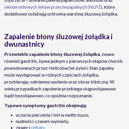
niesteroidowych leków przeciwzapalnych (NLPZ)
, które
dodatkowo osłabiają ochronną warstwę śluzową żołądka.
Zapalenie błony śluzowej żołądka i
dwunastnicy
Przewlekłe zapalenie błony śluzowej żołądka
, zwane
również gastritis, bywa jednym z pierwszych etapów chorób
powodowanych przez Helicobacter pylori. Stan zapalny
może występować w różnych częściach żołądka,
przybierając odmienne nasilenie oraz obraz kliniczny. W
wielu przypadkach zapalenie przebiega skąpoobjawowo
bądź bezobjawowo, co opóźnia rozpoznanie.
Typowe symptomy gastritis obejmują:
uczucie pieczenia i ból w nadbrzuszu,
nudności, czasem wymioty,
zgagę i
refluks
,