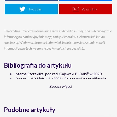
Tweetnij
Wyślij link
Treści z działu "Wiedza o zdrowiu" z serwisu dimedic.eu mają charakter wyłącznie
informacyjno-edukacyjny i nie mogą zastąpić kontaktu z lekarzem lub innym
specjalistą. Wydawca nie ponosi odpowiedzialności za wykorzystanie porad i
informacji zawartych w serwisie bez konsultacji ze specjalistą.
Bibliografia do artykułu
Interna Szczeklika, pod red. Gajewski P. KrakÃ³w 2020.
Kaczor, J., WoÅºniak, A. (2021). Rola terapii poczwÃ³rnej z
bizmutem w eradykacji Helicobacter pylori. Terapia w
Zobacz więcej
Praktyce, 12(3), 87â€“94.
M. Gonciarz, J. Pruszowski, K. KrzyÅ¼owska, Zasady
diagnostyki i leczenia zakaÅ¼enia bakteriÄ… Helicobacter
pylori [w:] Lekarz POZ 3/2017
Podobne artykuły