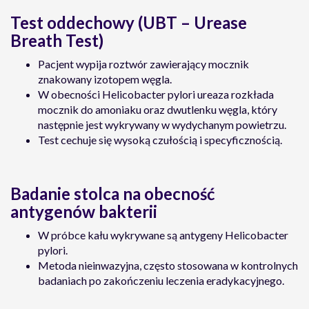
Test oddechowy (UBT – Urease
Breath Test)
Pacjent wypija roztwór zawierający mocznik
znakowany izotopem węgla.
W obecności Helicobacter pylori ureaza rozkłada
mocznik do amoniaku oraz dwutlenku węgla, który
następnie jest wykrywany w wydychanym powietrzu.
Test cechuje się wysoką czułością i specyficznością.
Badanie stolca na obecność
antygenów bakterii
W próbce kału wykrywane są antygeny Helicobacter
pylori.
Metoda nieinwazyjna, często stosowana w kontrolnych
badaniach po zakończeniu leczenia eradykacyjnego.