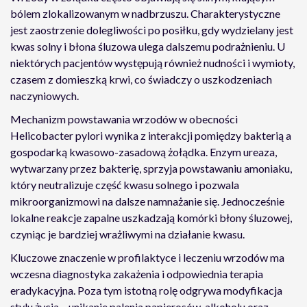
bólem zlokalizowanym w nadbrzuszu. Charakterystyczne
jest zaostrzenie dolegliwości po posiłku, gdy wydzielany jest
kwas solny i błona śluzowa ulega dalszemu podrażnieniu. U
niektórych pacjentów występują również nudności i wymioty,
czasem z domieszką krwi, co świadczy o uszkodzeniach
naczyniowych.
Mechanizm powstawania wrzodów w obecności
Helicobacter pylori wynika z interakcji pomiędzy bakterią a
gospodarką kwasowo-zasadową żołądka. Enzym ureaza,
wytwarzany przez bakterię, sprzyja powstawaniu amoniaku,
który neutralizuje część kwasu solnego i pozwala
mikroorganizmowi na dalsze namnażanie się. Jednocześnie
lokalne reakcje zapalne uszkadzają komórki błony śluzowej,
czyniąc je bardziej wrażliwymi na działanie kwasu.
Kluczowe znaczenie w profilaktyce i leczeniu wrzodów ma
wczesna diagnostyka zakażenia i odpowiednia terapia
eradykacyjna. Poza tym istotną rolę odgrywa modyfikacja
stylu życia – unikanie palenia papierosów, alkoholu oraz