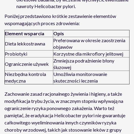
nawroty Helicobacter pylori.
Poniżej przedstawiono krótkie zestawienie elementów
wspomagających proces zdrowienia:
Element wsparcia
Opis
Preferowana w okresie zaostrzenia
Dieta lekkostrawna
objawów
Probiotyki
Korzystne dla mikroflory jelitowej
Zmniejsza podrażnienie błony
Ograniczenie używek
śluzowej
Niezbędna kontrola
Umożliwia monitorowanie
medyczna
skuteczności leczenia
Zachowanie zasad racjonalnego żywienia i higieny, a także
modyfikacja trybu życia, w znacznym stopniu wpływają na
ograniczenie ryzyka ponownego zakażenia. Warto też
pamiętać, że eradykacja Helicobacter pylori nie gwarantuje
całkowitego wyeliminowania innych czynników ryzyka
choroby wrzodowej, takich jak stosowanie leków z grupy