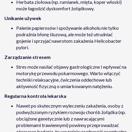
Herbata ziołowa (np. rumianek, mięta, koper włoski)
może łagodzić dyskomfort żołądkowy.
Unikanie używek
Palenie papierosów i spożywanie alkoholu nie tylko
podrażnia błonę śluzową, ale może też utrudniać
gojenie i sprzyjać nawrotom zakażenia Helicobacter
pylori.
Zarządzanie stresem
Stres może nasilać objawy gastrologiczne i wpływać na
motorykę przewodu pokarmowego. Warto włączyć
techniki relaksacyjne, ćwiczenia oddechowe lub
aktywność fizyczną o umiarkowanym natężeniu.
Regularna kontrola lekarska
Nawet po skutecznym wyleczeniu zakażenia, osoby z
podwyższonym ryzykiem rozwoju chorób żołądka (np.
obciążone genetycznie lub z nawracającymi
problemami trawiennymi) powinny przeprowadzać
okresowe badania, by wcześnie wychwycić ewentualne