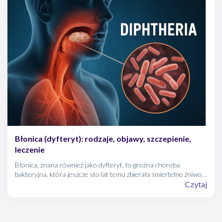
normy i kto powinien ją suplementować.
Błonica (dyfteryt): rodzaje, objawy, szczepienie,
leczenie
Błonica, znana również jako dyfteryt, to groźna choroba
bakteryjna, która jeszcze sto lat temu zbierała śmiertelne żniwo
wśród dzieci i dorosłych. Dziś, dzięki powszechnym szczepieniom,
Czytaj
występuje znacznie rzadziej, jednak wciąż stanowi realne
zagrożenie – szczególnie w rejonach o niskim poziomie
wyszczepienia. Choroba może przyjmować różne postacie, od
typowych zmian w gardle, przez niebezpieczne dla życia duszności,