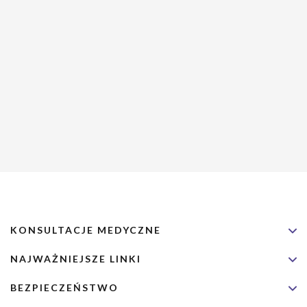
aż po przewlekłe owrzodzenia skóry. Największym zagrożeniem
jest toksyna błonicza, która uszkadza serce, nerki i układ
nerwowy. Wczesne rozpoznanie, szybkie leczenie oraz
profilaktyka w postaci szczepień są kluczowe dla ochrony
zdrowia i życia.
KONSULTACJE MEDYCZNE
NAJWAŻNIEJSZE LINKI
BEZPIECZEŃSTWO