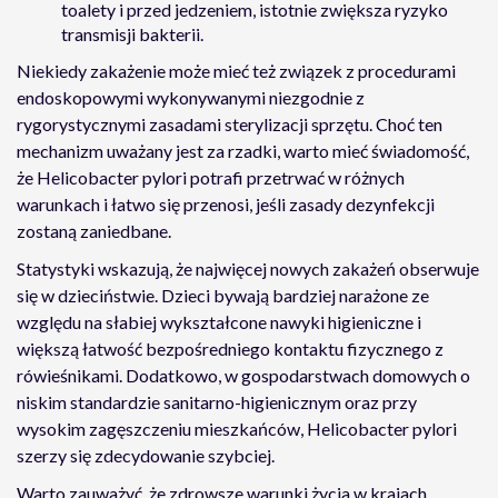
toalety i przed jedzeniem, istotnie zwiększa ryzyko
transmisji bakterii.
Niekiedy zakażenie może mieć też związek z procedurami
endoskopowymi wykonywanymi niezgodnie z
rygorystycznymi zasadami sterylizacji sprzętu. Choć ten
mechanizm uważany jest za rzadki, warto mieć świadomość,
że Helicobacter pylori potrafi przetrwać w różnych
warunkach i łatwo się przenosi, jeśli zasady dezynfekcji
zostaną zaniedbane.
Statystyki wskazują, że najwięcej nowych zakażeń obserwuje
się w dzieciństwie. Dzieci bywają bardziej narażone ze
względu na słabiej wykształcone nawyki higieniczne i
większą łatwość bezpośredniego kontaktu fizycznego z
rówieśnikami. Dodatkowo, w gospodarstwach domowych o
niskim standardzie sanitarno-higienicznym oraz przy
wysokim zagęszczeniu mieszkańców, Helicobacter pylori
szerzy się zdecydowanie szybciej.
Warto zauważyć, że zdrowsze warunki życia w krajach