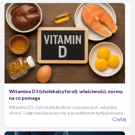
Witamina D3 (cholekalcyferol): właściwości, normy,
na co pomaga
Witamina D3, czyli cholekalcyferol, nazywana jest „witaminą
słońca” i odgrywa kluczową rolę w prawidłowym funkcjonowaniu
organizmu. Wspiera układ kostny, odpornościowy i nerwowy, a
Czytaj
jej niedobór lub nadmiar może prowadzić do poważnych
konsekwencji zdrowotnych. Sprawdź, jakie ma właściwości,