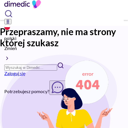
Przepraszamy, nie ma strony
polski
której szukasz
Zmień
Zaloguj się
Potrzebujesz pomocy?
Rozpocznij chat