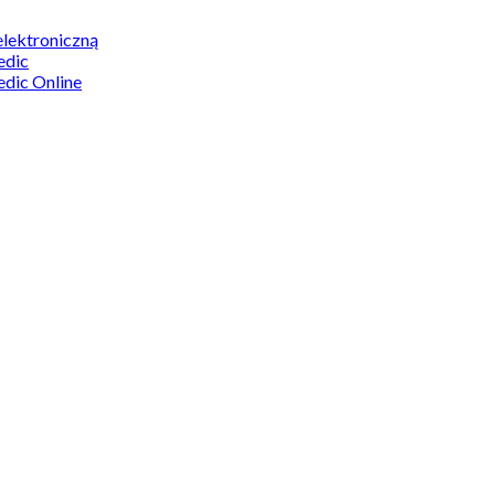
elektroniczną
edic
edic Online