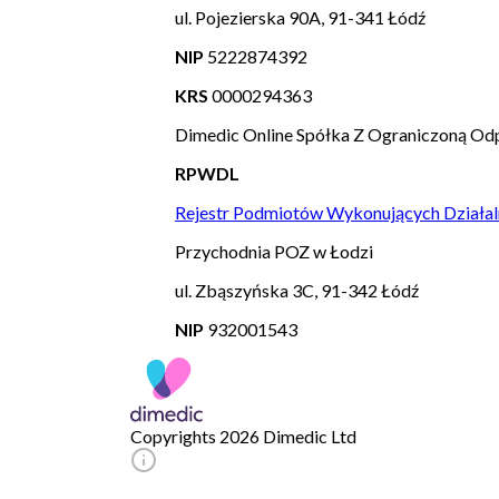
ul. Pojezierska 90A, 91-341 Łódź
NIP
5222874392
KRS
0000294363
Dimedic Online Spółka Z Ograniczoną Odp
RPWDL
Rejestr Podmiotów Wykonujących Działal
Przychodnia POZ w Łodzi
ul. Zbąszyńska 3C, 91-342 Łódź
NIP
932001543
Copyrights 2026 Dimedic Ltd