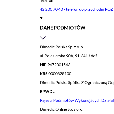
Telefon
42 200 70 40 - telefon do przychodni POZ
DANE PODMIOTÓW
Dimedic Polska Sp. z o. o.
ul. Pojezierska 90A, 91-341 Łódź
NIP
9472001543
KRS
0000828100
Dimedic Polska Spółka Z Ograniczoną Od
RPWDL
Rejestr Podmiotów Wykonujących Działal
Dimedic Online Sp. z o. o.