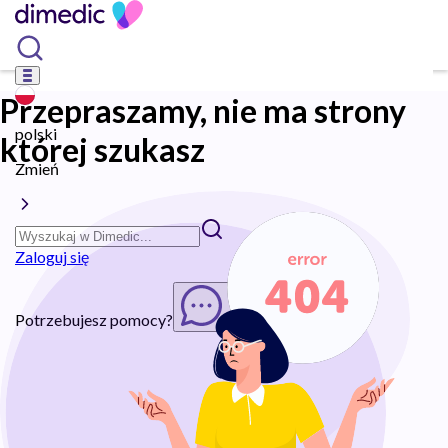
Przepraszamy, nie ma strony
polski
której szukasz
Zmień
Zaloguj się
Potrzebujesz pomocy?
Rozpocznij chat